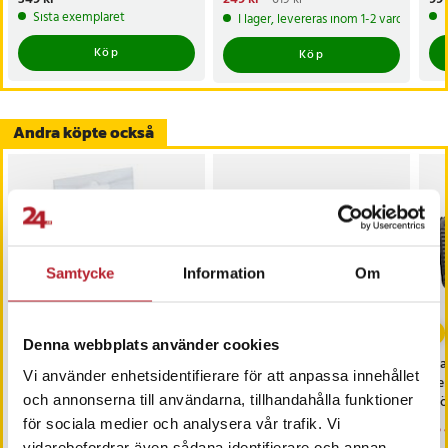
249 kr
Tidigare pris
:
619 kr
Sista exemplaret
I lager, levereras inom 1-2 vardagar
Köp
Köp
Andra köpte också
Samtycke
Information
Om
-
57
%
Denna webbplats använder cookies
Grundig Batterdriven
Fysic Trådlöst LED-
iCa
Vi använder enhetsidentifierare för att anpassa innehållet
LED-belysning med
nattljus med fjärrkontroll
Pe
och annonserna till användarna, tillhandahålla funktioner
Timer - 1,1m
st
för sociala medier och analysera vår trafik. Vi
Nuvarande pris
69 kr
:
Pris
249 kr
:
249 kr
Nu
15 
159 kr
69 kr
Tidigare pris
:
159 kr
15 
Kommer i lager 2026-08-14
vidarebefordrar även sådana identifierare och annan