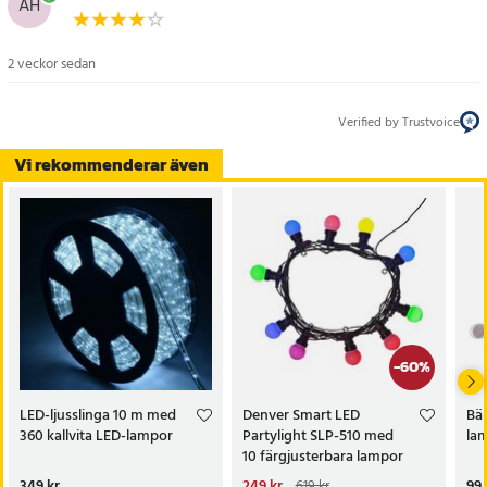
AH
- Mått: 12 × 12 × 21 cm
- Vikt: 0,24 kg
2 veckor sedan
Artikelnummer
:
122368
Verified by Trustvoice
Vi rekommenderar även
-
60
%
LED-ljusslinga 10 m med
Denver Smart LED
Bär
360 kallvita LED-lampor
Partylight SLP-510 med
la
10 färgjusterbara lampor
Pris
349 kr
:
349 kr
Nuvarande pris
249 kr
:
Pri
99 
619 kr