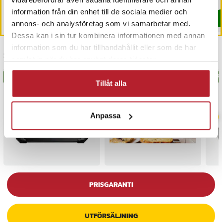
I lager, levereras inom 1-2 vardagar
16 
information från din enhet till de sociala medier och
Köp
Köp
annons- och analysföretag som vi samarbetar med.
Dessa kan i sin tur kombinera informationen med annan
information som du har tillhandahållit eller som de har
Senast besökta
samlat in när du har använt deras tjänster.
BÄSTSÄLJARE
BÄS
Tillåt alla
Anpassa
PRISGARANTI
UTFÖRSÄLJNING