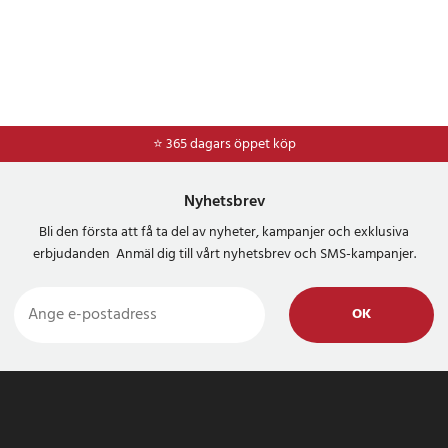
⭐ 365 dagars öppet köp
⭐
Frakt 49kr *
Nyhetsbrev
Bli den första att få ta del av nyheter, kampanjer och exklusiva
erbjudanden Anmäl dig till vårt nyhetsbrev och SMS-kampanjer.
OK