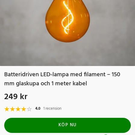
Batteridriven LED-lampa med filament – 150
mm glaskupa och 1 meter kabel
249 kr
Pris
:
249 kr
4.0
1 recension
KÖP NU