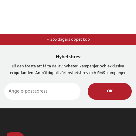
⭐ 365 dagars öppet köp
⭐
Frakt 49kr *
Nyhetsbrev
Bli den första att få ta del av nyheter, kampanjer och exklusiva
erbjudanden Anmäl dig till vårt nyhetsbrev och SMS-kampanjer.
OK