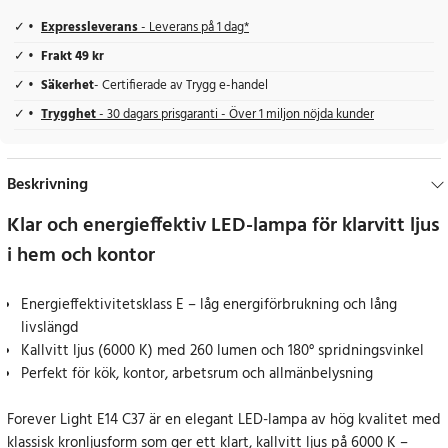
Expressleverans
- Leverans på 1 dag*
Frakt 49 kr
Säkerhet
- Certifierade av Trygg e-handel
Trygghet
- 30 dagars prisgaranti - Över 1 miljon nöjda kunder
Beskrivning
Klar och energieffektiv LED-lampa för klarvitt ljus
i hem och kontor
Energieffektivitetsklass E – låg energiförbrukning och lång
livslängd
Kallvitt ljus (6000 K) med 260 lumen och 180° spridningsvinkel
Perfekt för kök, kontor, arbetsrum och allmänbelysning
Forever Light E14 C37 är en elegant LED-lampa av hög kvalitet med
klassisk kronljusform som ger ett klart, kallvitt ljus på 6000 K –