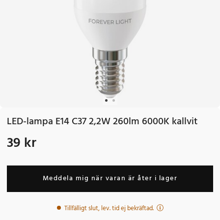
LED-lampa E14 C37 2,2W 260lm 6000K kallvit
39 kr
Pris
:
39 kr
Meddela mig när varan är åter i lager
Tillfälligt slut, lev. tid ej bekräftad.