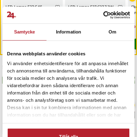
LED-Lampa E27 G45
LED-Lampa E27 C37 7,2W
Sko
4,2W 480lm 6000K
840lm 3000K
län
Pris
39 kr
:
39 kr
Pris
49 kr
:
49 kr
Nu
29 
29 
Samtycke
Information
Om
I lager, levereras inom 1-2 vardagar
Just nu har vi bara 3 kvar av denna pr
Köp
Köp
Denna webbplats använder cookies
Vi använder enhetsidentifierare för att anpassa innehållet
Senast besökta
och annonserna till användarna, tillhandahålla funktioner
för sociala medier och analysera vår trafik. Vi
BÄSTSÄLJARE
BÄS
vidarebefordrar även sådana identifierare och annan
information från din enhet till de sociala medier och
annons- och analysföretag som vi samarbetar med.
Dessa kan i sin tur kombinera informationen med annan
information som du har tillhandahållit eller som de har
samlat in när du har använt deras tjänster.
Tillåt alla