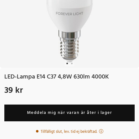
LED-Lampa E14 C37 4,8W 630lm 4000K
39 kr
Pris
:
39 kr
Meddela mig när varan är åter i lager
Tillfälligt slut, lev. tid ej bekräftad.