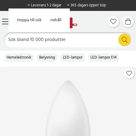
⭐ Leverans 1-2 dagar
⭐ 365 dagars öppet köp
Hoppa till huvudinnehåll
Hoppa till sök
Hemelektronik
Belysning
LED-lampor
LED-lampor E14