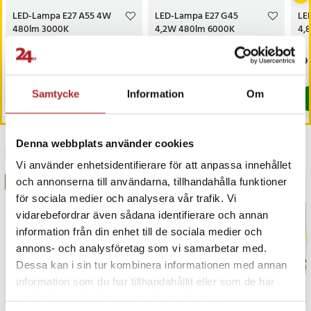
- Garanti: 36 månader
LED-Lampa E27 A55 4W
LED-Lampa E27 G45
LE
480lm 3000K
4,2W 480lm 6000K
4,
- Certifikat: CE, EMC, RoHS
Artikelnummer
:
124922
Pris
39 kr
:
39 kr
Pris
39 kr
:
39 kr
Pri
39 
I lager, levereras inom 1-2 vardagar
I lager, levereras inom 1-2 vardagar
Samtycke
Information
Om
Köp
Köp
Denna webbplats använder cookies
Senast besökta
Vi använder enhetsidentifierare för att anpassa innehållet
och annonserna till användarna, tillhandahålla funktioner
BÄSTSÄLJARE
BÄSTSÄLJARE
för sociala medier och analysera vår trafik. Vi
vidarebefordrar även sådana identifierare och annan
information från din enhet till de sociala medier och
annons- och analysföretag som vi samarbetar med.
Dessa kan i sin tur kombinera informationen med annan
information som du har tillhandahållit eller som de har
samlat in när du har använt deras tjänster.