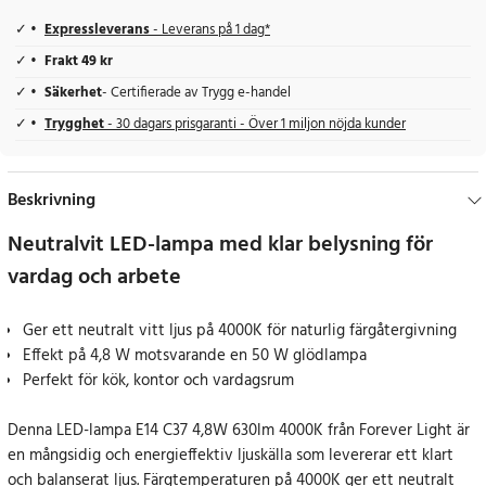
Expressleverans
- Leverans på 1 dag*
Frakt 49 kr
Säkerhet
- Certifierade av Trygg e-handel
Trygghet
- 30 dagars prisgaranti - Över 1 miljon nöjda kunder
Beskrivning
Neutralvit LED-lampa med klar belysning för
vardag och arbete
Ger ett neutralt vitt ljus på 4000K för naturlig färgåtergivning
Effekt på 4,8 W motsvarande en 50 W glödlampa
Perfekt för kök, kontor och vardagsrum
Denna LED-lampa E14 C37 4,8W 630lm 4000K från Forever Light är
en mångsidig och energieffektiv ljuskälla som levererar ett klart
och balanserat ljus. Färgtemperaturen på 4000K ger ett neutralt