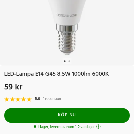
LED-Lampa E14 G45 8,5W 1000lm 6000K
59 kr
Pris
:
59 kr
5.0
1 recension
KÖP NU
I lager, levereras inom 1-2 vardagar