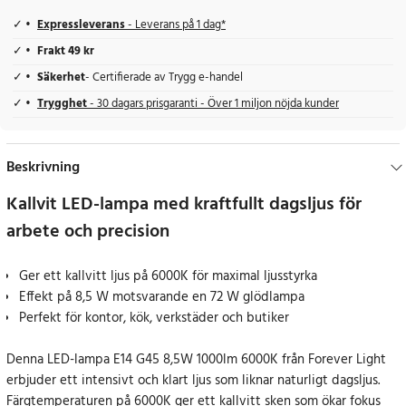
Expressleverans
- Leverans på 1 dag*
Frakt 49 kr
Säkerhet
- Certifierade av Trygg e-handel
Trygghet
- 30 dagars prisgaranti - Över 1 miljon nöjda kunder
Beskrivning
Kallvit LED-lampa med kraftfullt dagsljus för
arbete och precision
Ger ett kallvitt ljus på 6000K för maximal ljusstyrka
Effekt på 8,5 W motsvarande en 72 W glödlampa
Perfekt för kontor, kök, verkstäder och butiker
Denna LED-lampa E14 G45 8,5W 1000lm 6000K från Forever Light
erbjuder ett intensivt och klart ljus som liknar naturligt dagsljus.
Färgtemperaturen på 6000K ger ett kallvitt sken som ökar fokus