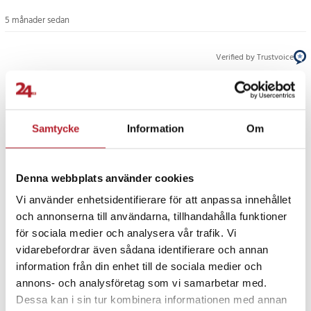
säkerställer naturliga färger även under kallvitt ljus. Lampan är helt
fri från kvicksilver och uppfyller CE-, EMC- och RoHS-standarder,
5 månader sedan
vilket gör den både säker och miljömedveten.
Verified by Trustvoice
Specifikation
- Sockel: E14
PRISGARANTI
- Effekt: 8,5 W
- Ljusflöde: 1000 lm
Samtycke
Information
Om
- Färgtemperatur: 6000 K (kallvit)
UTFÖRSÄLJNING
- Spänning: 220–240 V AC
- Frekvens: 50–60 Hz
Denna webbplats använder cookies
- Spridningsvinkel: 180°
- Antal dioder: 16 st (typ 2835)
Vi använder enhetsidentifierare för att anpassa innehållet
- Färgåtergivningsindex (CRI): >82
och annonserna till användarna, tillhandahålla funktioner
- Effektfaktor (PF): >0,5
för sociala medier och analysera vår trafik. Vi
- Livslängd: 20 000 timmar
Fortsätt att fynda
vidarebefordrar även sådana identifierare och annan
- Tändcykler: >15 000
information från din enhet till de sociala medier och
- Kvicksilverhalt: 0 mg
Belysning
LED-lampor
LED-lampor E14
annons- och analysföretag som vi samarbetar med.
- Material: PC
Dessa kan i sin tur kombinera informationen med annan
- Mått: 4,5 x 8,9 cm