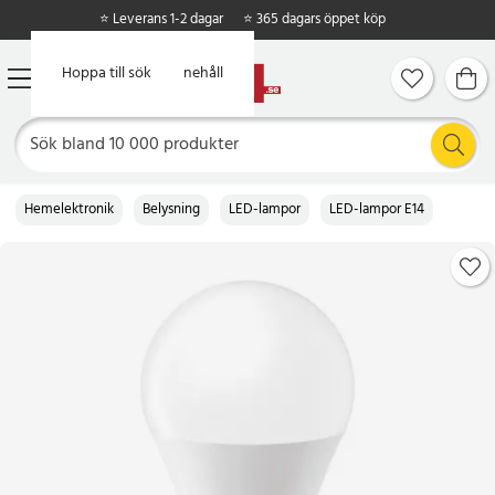
⭐ Leverans 1-2 dagar
⭐ 365 dagars öppet köp
Hoppa till huvudinnehåll
Hoppa till sök
Hemelektronik
Belysning
LED-lampor
LED-lampor E14