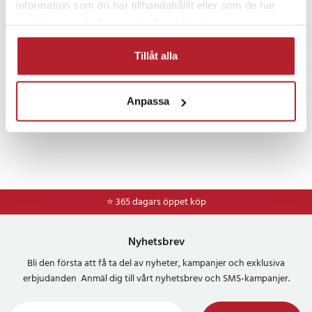
information som du har tillhandahållit eller som de har
Hemelektronik
- Energiklass: E
samlat in när du har använt deras tjänster.
- Garanti: 36 månader
- Certifikat: CE, EMC, RoHS
Tillåt alla
Artikelnummer
:
124935
Anpassa
⭐ 365 dagars öppet köp
Nyhetsbrev
Bli den första att få ta del av nyheter, kampanjer och exklusiva
erbjudanden Anmäl dig till vårt nyhetsbrev och SMS-kampanjer.