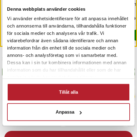
T29 E14 40W
Högkvalitétsbatterier
C 1
Denna webbplats använder cookies
Pris
89 kr
:
89 kr
Nuvarande pris
35 kr
:
Pri
69 
49 kr
Vi använder enhetsidentifierare för att anpassa innehållet
35 kr
Tidigare pris
:
49 kr
I lager, levereras inom 1-2 vardagar
Just nu har vi bara 3 kvar av denna pr
och annonserna till användarna, tillhandahålla funktioner
för sociala medier och analysera vår trafik. Vi
Köp
Köp
vidarebefordrar även sådana identifierare och annan
information från din enhet till de sociala medier och
annons- och analysföretag som vi samarbetar med.
Senast besökta
Dessa kan i sin tur kombinera informationen med annan
information som du har tillhandahållit eller som de har
BÄSTSÄLJARE
BÄS
samlat in när du har använt deras tjänster.
Tillåt alla
Anpassa