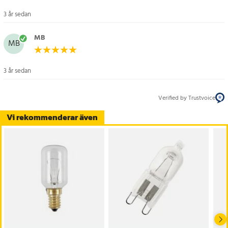
3 år sedan
MB
MB
3 år sedan
Verified by Trustvoice
Vi rekommenderar även