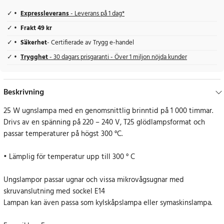
Expressleverans
- Leverans på 1 dag*
Frakt 49 kr
Säkerhet
- Certifierade av Trygg e-handel
Trygghet
- 30 dagars prisgaranti - Över 1 miljon nöjda kunder
Beskrivning
25 W ugnslampa med en genomsnittlig brinntid på 1 000 timmar.
Drivs av en spänning på 220 – 240 V, T25 glödlampsformat och
passar temperaturer på högst 300 °C.
• Lämplig för temperatur upp till 300 ° C
Ungslampor passar ugnar och vissa mikrovågsugnar med
skruvanslutning med sockel E14
Lampan kan även passa som kylskåpslampa eller symaskinslampa.