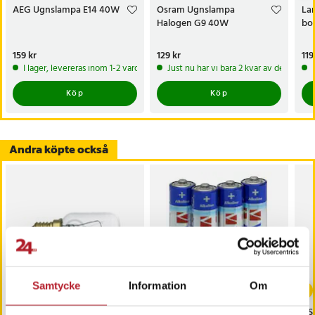
AEG Ugnslampa E14 40W
Osram Ugnslampa
Lam
Halogen G9 40W
bo
Pris
159 kr
:
159 kr
Pris
129 kr
:
129 kr
Pri
119
I lager, levereras inom 1-2 vardagar
Just nu har vi bara 2 kvar av denna pr
Köp
Köp
Andra köpte också
-
29
%
Samtycke
Information
Om
WHIRLPOOL Ugnslampa
4-Pack AAA Verbatim
USB