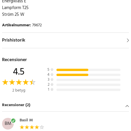
Energiklass E
Lampform T25
Ström 25 W
Artikelnummer
:
79672
Prishistorik
Recensioner
4.5
5
☆
4
☆
3
☆
2
☆
1
☆
2 betyg
Recensioner (2)
Basil M
BM