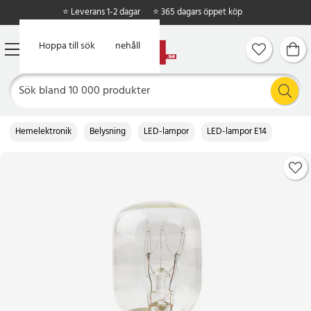
⭐ Leverans 1-2 dagar
⭐ 365 dagars öppet köp
Hoppa till huvudinnehåll
Hoppa till sök
Hemelektronik
Belysning
LED-lampor
LED-lampor E14