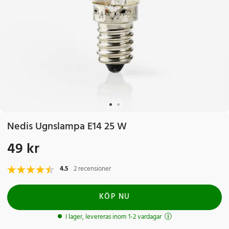
Nedis Ugnslampa E14 25 W
49 kr
Pris
:
49 kr
4.5
2 recensioner
KÖP NU
I lager, levereras inom 1-2 vardagar