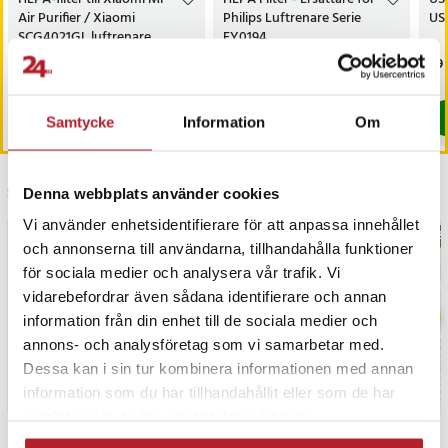
Air Purifier / Xiaomi
Philips Luftrenare Serie
US
- Energiklass: E
SCG4021GL luftrenare
FY0194
- Garanti: 36 månader
Pris
319 kr
:
319 kr
Pris
179 kr
:
179 kr
Pri
29 
- Certifikat: CE, EMC, RoHS
I lager, levereras inom 1-2 vardagar
I lager, levereras inom 1-2 vardagar
Artikelnummer
:
124940
Köp
Köp
Samtycke
Information
Om
Senast besökta
Denna webbplats använder cookies
Vi använder enhetsidentifierare för att anpassa innehållet
BÄSTSÄLJARE
BÄS
och annonserna till användarna, tillhandahålla funktioner
för sociala medier och analysera vår trafik. Vi
vidarebefordrar även sådana identifierare och annan
information från din enhet till de sociala medier och
annons- och analysföretag som vi samarbetar med.
Dessa kan i sin tur kombinera informationen med annan
information som du har tillhandahållit eller som de har
samlat in när du har använt deras tjänster.