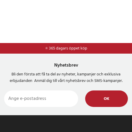
⭐ 365 dagars öppet köp
⭐
Frakt 49kr *
Nyhetsbrev
Bli den första att få ta del av nyheter, kampanjer och exklusiva
erbjudanden Anmäl dig till vårt nyhetsbrev och SMS-kampanjer.
OK