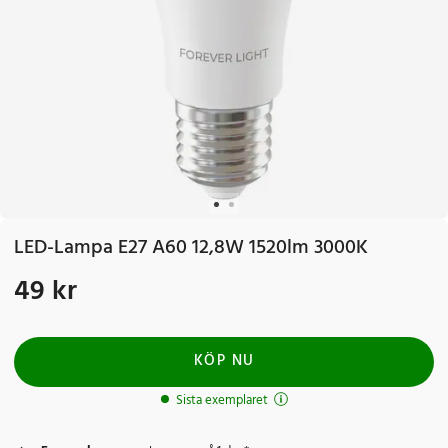
LED-Lampa E27 A60 12,8W 1520lm 3000K
49 kr
Pris
:
49 kr
KÖP NU
Sista exemplaret