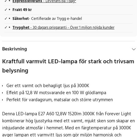
Expressleverans
- Leverans på 1 dag*
Frakt 49 kr
Säkerhet
- Certifierade av Trygg e-handel
Trygghet
- 30 dagars prisgaranti - Över 1 miljon nöjda kunder
Beskrivning
Kraftfull varmvit LED-lampa för stark och trivsam
belysning
Ger ett varmt och behagligt ljus på 3000K
Effekt på 12,8 W motsvarande en 100 W glödlampa
Perfekt för vardagsrum, matsalar och större utrymmen
Denna LED-lampa E27 A60 12,8W 1520lm 3000K från Forever Light
kombinerar hög ljusstyrka med ett varmt, mjukt sken som skapar en
inbjudande atmosfär i hemmet. Med en färgtemperatur på 3000K
avger lampan ett varmvitt ljus som gör miljön harmonisk och