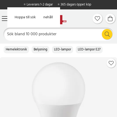
⭐ Leverans 1-2 dagar
⭐ 365 dagars öppet köp
Hoppa till huvudinnehåll
Hoppa till sök
Hemelektronik
Belysning
LED-lampor
LED-lampor E27