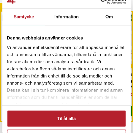
Andra köpte också
Samtycke
Information
Om
BÄSTSÄLJARE
BÄS
Denna webbplats använder cookies
Vi använder enhetsidentifierare för att anpassa innehållet
och annonserna till användarna, tillhandahålla funktioner
för sociala medier och analysera vår trafik. Vi
-
8
%
vidarebefordrar även sådana identifierare och annan
iCarsoft CR MAX OBD /
Värdebevis
Trå
information från din enhet till de sociala medier och
OBD2 felkodsläsare /
Hotellövernattning
6-
annons- och analysföretag som vi samarbetar med.
bildiagnosverktyg /
med
Dessa kan i sin tur kombinera informationen med annan
diagnosverktyg för bil
sk
Nuvarande pris
3 698 kr
:
Pris
1 500 kr
:
1 500 kr
Nu
199
3 999 kr
information som du har tillhandahållit eller som de har
3 698 kr
Tidigare pris
:
3 999 kr
199
I lager, levereras inom 1-2 vardagar
I lager, levereras inom 1-2 vardagar
samlat in när du har använt deras tjänster.
Köp
Köp
Tillåt alla