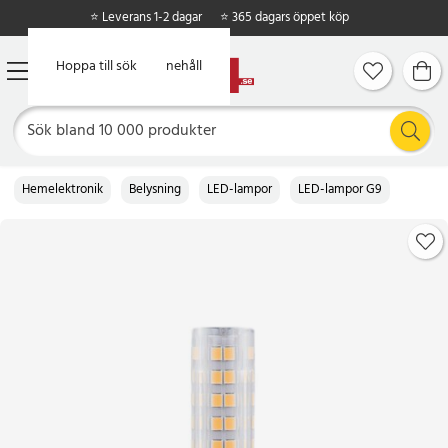
⭐ Leverans 1-2 dagar
⭐ 365 dagars öppet köp
Hoppa till huvudinnehåll
Hoppa till sök
Hemelektronik
Belysning
LED-lampor
LED-lampor G9