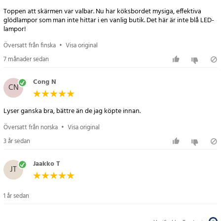
Motsvarighet till en gammal glödlampa: 40 W
Toppen att skärmen var valbar. Nu har köksbordet mysiga, effektiva
Livstid: 30 000 timmar
glödlampor som man inte hittar i en vanlig butik. Det här är inte blå LED-
lampor!
Färgtemperatur: 4 500 K
CRI (Ra) faktor: > 80
Översatt från finska
•
Visa original
Arbetstemperatur: -20°C till +45°C
7 månader sedan
Ström: 43 mA
Effekt: 6 W
Cong N
CN
Artikelnummer
:
94104
Lyser ganska bra, bättre än de jag köpte innan.
Översatt från norska
•
Visa original
3 år sedan
Jaakko T
JT
1 år sedan