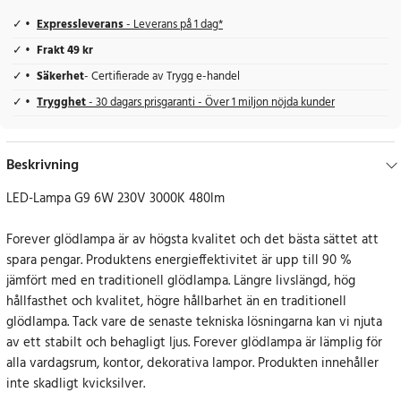
Expressleverans
- Leverans på 1 dag*
Frakt 49 kr
Säkerhet
- Certifierade av Trygg e-handel
Trygghet
- 30 dagars prisgaranti - Över 1 miljon nöjda kunder
Beskrivning
LED-Lampa G9 6W 230V 3000K 480lm
Forever glödlampa är av högsta kvalitet och det bästa sättet att
spara pengar. Produktens energieffektivitet är upp till 90 %
jämfört med en traditionell glödlampa. Längre livslängd, hög
hållfasthet och kvalitet, högre hållbarhet än en traditionell
glödlampa. Tack vare de senaste tekniska lösningarna kan vi njuta
av ett stabilt och behagligt ljus. Forever glödlampa är lämplig för
alla vardagsrum, kontor, dekorativa lampor. Produkten innehåller
inte skadligt kvicksilver.