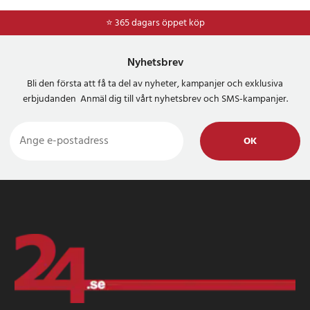
⭐ 365 dagars öppet köp
⭐
Frakt 49kr *
Nyhetsbrev
Bli den första att få ta del av nyheter, kampanjer och exklusiva
erbjudanden Anmäl dig till vårt nyhetsbrev och SMS-kampanjer.
OK