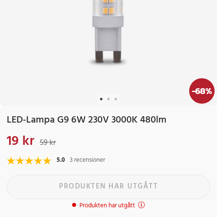
-
68
%
LED-Lampa G9 6W 230V 3000K 480lm
19 kr
Nuvarande pris
:
19 kr
Tidigare pris
:
59 kr
59 kr
5.0
3 recensioner
PRODUKTEN HAR UTGÅTT
Produkten har utgått