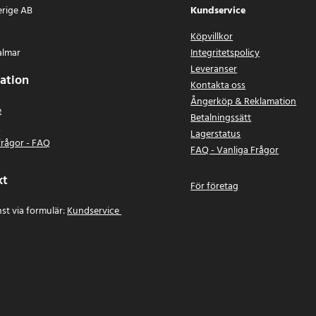
erige AB
Kundservice
Köpvillkor
almar
Integritetspolicy
Leveranser
ation
Kontakta oss
Ångerköp & Reklamation
e
Betalningssätt
n
Lagerstatus
frågor - FAQ
FAQ - Vanliga Frågor
kt
För företag
st via formulär:
Kundservice