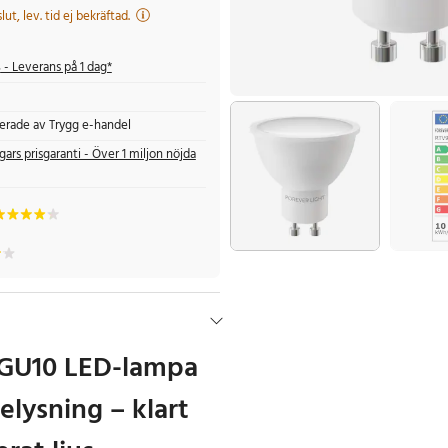
 slut, lev. tid ej bekräftad.
s
- Leverans på 1 dag*
fierade av Trygg e-handel
gars prisgaranti - Över 1 miljon nöjda
 GU10 LED-lampa
elysning – klart