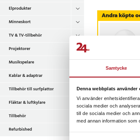
W halogenlampa men 
energi och har en liv
Elprodukter
Andra köpte o
Den standardiserade 
Minneskort
snabb och enkel i de 
TV & TV-tillbehör
Energieffektiv a
färgåtergivning
Projektorer
Forever Light GU10-s
Musikspelare
energieffektivitet oc
Samtycke
ljuset på 4000 K ger 
Kablar & adaptrar
LED-Lampa E27
belysning som passar
G45 4,2W 480lm
6000K
Tillbehör till surfplattor
Denna webbplats använder 
professionella miljöer
Pris
39 kr
:
39 kr
Vi använder enhetsidentifierar
Fläktar & luftkylare
Specifikation
I lager, levereras 
sociala medier och analysera 
- Sockel: GU10
till de sociala medier och a
Köp
Tillbehör
- Effekt: 9,5 W (ersä
med annan information som du 
- Spänning: 220–240
Refurbished
- Frekvens: 50–60 Hz
Senast besökta