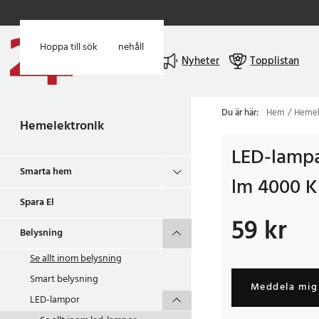
Hoppa till huvudinnehåll
Hoppa till sök
Meny
Nyheter
Topplistan
Du är här:
Hem
Hemel
Hemelektronik
LED-lampa
Smarta hem
lm 4000 K
Spara El
59 kr
Pris
:
59 kr
Belysning
Se allt inom
belysning
Smart belysning
Meddela mig 
LED-lampor