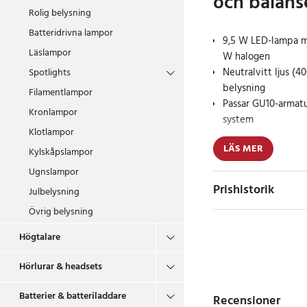
och balanse
Rolig belysning
Batteridrivna lampor
9,5 W LED-lampa me
Läslampor
W halogen
Neutralvitt ljus (4
Spotlights
belysning
Filamentlampor
Passar GU10-armatur
Kronlampor
system
Klotlampor
LÄS MER
Forever Light LED GU1
Kylskåpslampor
energieffektiv ljuskäl
Ugnslampor
naturligt ljus på 400
Prishistorik
Julbelysning
kontor och butiker. 
Övrig belysning
en bred spridningsvi
och behaglig belysnin
Högtalare
Den moderna 2835 LE
Hörlurar & headsets
säkerställer stabil l
uppvärmningstid. Lam
Batterier & batteriladdare
Recensioner