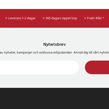
⭐ Leverans 1-2 dagar
⭐ 365 dagars öppet köp
⭐
Frakt 49kr *
Nyhetsbrev
del av nyheter, kampanjer och exklusiva erbjudanden Anmäl dig till vårt nyh