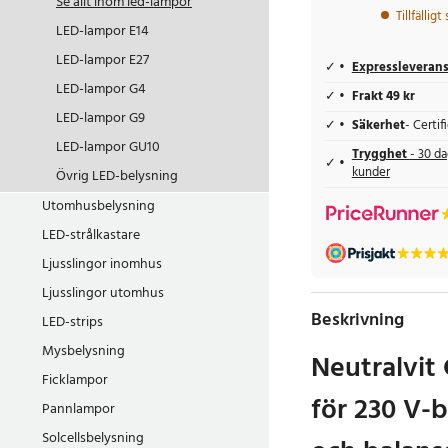
Se allt inom
led-lampor
Tillfälligt
LED-lampor E14
LED-lampor E27
Expressleveran
LED-lampor G4
Frakt 49 kr
LED-lampor G9
Säkerhet
- Certi
LED-lampor GU10
Trygghet
- 30 da
kunder
Övrig LED-belysning
Utomhusbelysning
LED-strålkastare
Ljusslingor inomhus
Ljusslingor utomhus
Beskrivning
LED-strips
Mysbelysning
Neutralvit
Ficklampor
för 230 V-b
Pannlampor
Solcellsbelysning