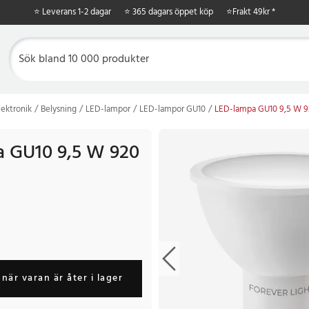
⭐ Leverans 1-2 dagar
⭐ 365 dagars öppet köp
⭐
Frakt 49kr *
ektronik
Belysning
LED-lampor
LED-lampor GU10
LED-lampa GU10 9,5 W 9
 GU10 9,5 W 920
när varan är åter i lager