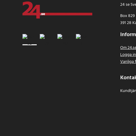
24 se Sv
Box 829
391 28 K
Inform
Om 24.s
Logga i
Vanliga 
Konta
Kundtjän