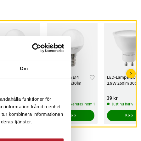
Om
-Lampa E27
LED-Lampa E14
LED-Lampa GU10
 4W 480lm
G45 4,8W 630lm
2,9W 260lm 3000
00K
4000K
s
kr
:
39 kr
Pris
39 kr
:
39 kr
Pris
39 kr
:
39 kr
andahålla funktioner för
 lager, levereras inom 1-2 vardagar
I lager, levereras inom 1-2 vardagar
Just nu har vi ba
n information från din enhet
 tur kombinera informationen
Köp
Köp
Köp
deras tjänster.