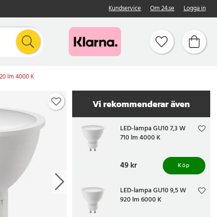
Kundservice
Om 24.se
Logga in
20 lm 4000 K
Vi rekommenderar även
LED-lampa GU10 7,3 W
710 lm 4000 K
Pris
49 kr
:
49 kr
Köp
LED-lampa GU10 9,5 W
920 lm 6000 K