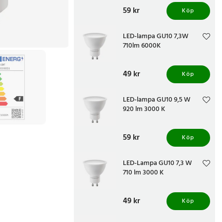
Pris
59 kr
:
59 kr
Köp
LED-lampa GU10 7,3W
710lm 6000K
Pris
49 kr
:
49 kr
Köp
LED-lampa GU10 9,5 W
920 lm 3000 K
Pris
59 kr
:
59 kr
Köp
LED-Lampa GU10 7,3 W
710 lm 3000 K
Pris
49 kr
:
49 kr
Köp