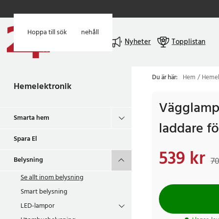
Hoppa till huvudinnehåll
Hoppa till sök
Meny
Nyheter
Topplistan
Du är här:
Hem
Hemel
Hemelektronik
Vägglamp
Smarta hem
laddare f
Spara El
539 kr
Nuvarande pris
:
539
Belysning
70
Se allt inom
belysning
Smart belysning
LED-lampor