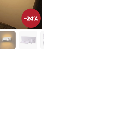
-
24
%