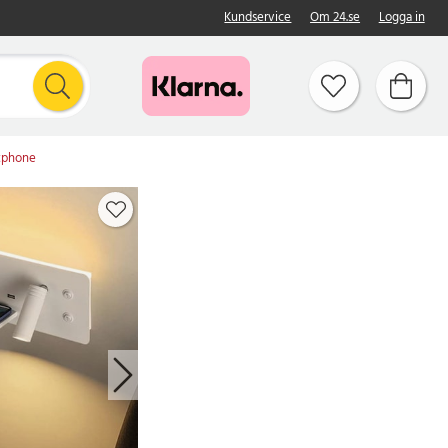
Kundservice
Om 24.se
Logga in
rtphone