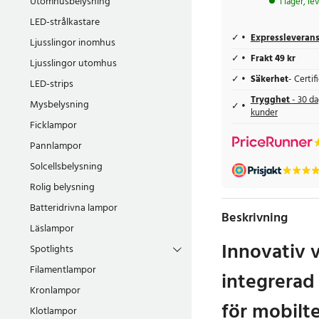
Utomhusbelysning
I lager, l
LED-strålkastare
Expressleveran
Ljusslingor inomhus
Frakt 49 kr
Ljusslingor utomhus
Säkerhet
- Certi
LED-strips
Trygghet
- 30 da
Mysbelysning
kunder
Ficklampor
Pannlampor
Solcellsbelysning
Rolig belysning
Batteridrivna lampor
Beskrivning
Läslampor
Innovativ
Spotlights
Filamentlampor
integrerad
Kronlampor
för mobilt
Klotlampor