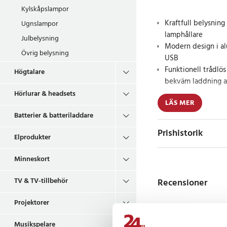
Kylskåpslampor
Kraftfull belysni
Ugnslampor
lamphållare
Julbelysning
Modern design i a
Övrig belysning
USB
Funktionell trådlös
Högtalare
bekväm laddning 
Hörlurar & headsets
LÄS MER
Denna vägglampa kom
Batterier & batteriladdare
med elegant design, v
tillägg i alla modern
Prishistorik
Elprodukter
av tjockt aluminium 
vikas 90 grader för a
Minneskort
är den utrustad med 
solid aluminium, vilk
TV & TV-tillbehör
Recensioner
laddningsstation för
garanterar effektiv 
Projektorer
Perfekt för mysb
Musikspelare