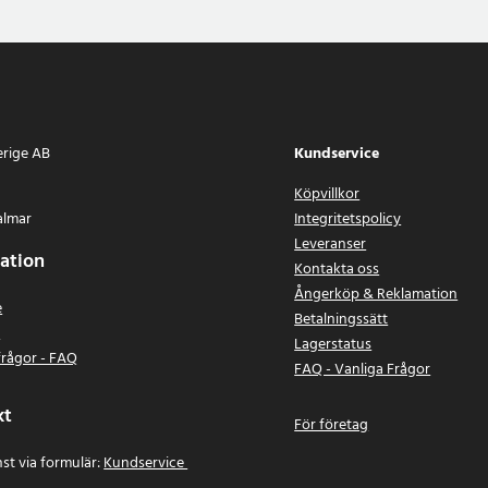
 och akryl
 cm
r och vikbar lamphållare, inbyggd
tta
erige AB
Kundservice
6
Köpvillkor
almar
Integritetspolicy
Leveranser
ation
Kontakta oss
Ångerköp & Reklamation
e
Betalningssätt
n
Lagerstatus
frågor - FAQ
FAQ - Vanliga Frågor
kt
För företag
st via formulär:
Kundservice