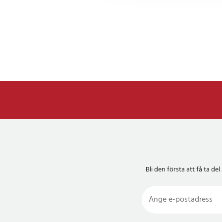
Tillverkad av robust
lampan hållbarhet m
kompletterar de flest
både ett slitstarkt y
för långvarig användn
Enkel installatio
Lampan är designad f
för-steg-instruktione
fastsättning med skru
Den är både praktisk 
gör installationen smi
Bli den första att få ta 
miljöer.
Specifikation
- Effekt: 3W+7W
- Spänning: 230V