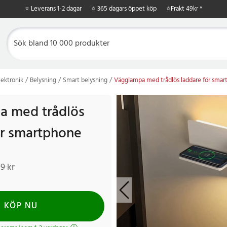
⭐ Leverans 1-2 dagar
⭐ 365 dagars öppet köp
⭐
Frakt 49kr *
ektronik
Belysning
Smart belysning
Vägglampa med trådlös laddare för sma
a med trådlös
ör smartphone
 kr
Tidigare pris
:
709 kr
9 kr
KÖP NU