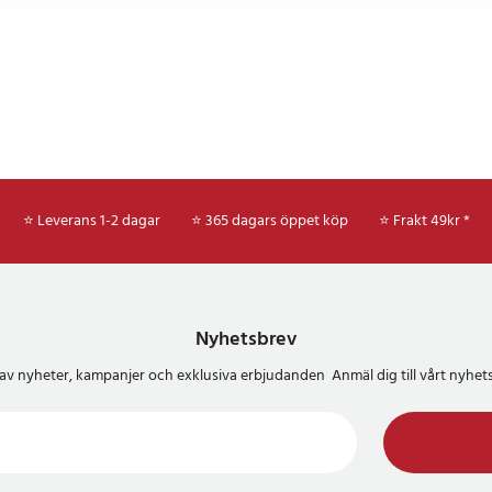
 aluminium och akryl, kombinerar
ed ett modernt utseende som
a inredningsstilar. Materialen ger
ttre och effektiv värmehantering
ing och stabil prestanda.
n och användarvänlighet
⭐ Leverans 1-2 dagar
⭐ 365 dagars öppet köp
⭐
Frakt 49kr *
ör enkel installation med steg-
r som inkluderar borrning av hål,
var och anslutning av ledningar.
och estetiskt tilltalande, vilket
Nyhetsbrev
dig och resultatet stilrent i alla
del av nyheter, kampanjer och exklusiva erbjudanden Anmäl dig till vårt nyh