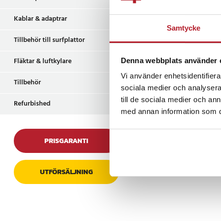
Kablar & adaptrar
Skapa en stämningsfu
Samtycke
vardagsrummet med 
Tillbehör till surfplattor
Med sin justerbara l
nattlampa eller disk
Fläktar & luftkylare
Denna webbplats använder 
roterbara lamphållare
precis där det behöv
Vi använder enhetsidentifierar
Tillbehör
sociala medier och analysera 
Multifunktionell
till de sociala medier och a
Refurbished
trådlös laddning
med annan information som du 
Den inbyggda trådlö
PRISGARANTI
gör lampan till mer ä
trådlöst samtidigt s
extra enhet via USB. 
UTFÖRSÄLJNING
praktisk lösning för 
Materialval som 
elegans