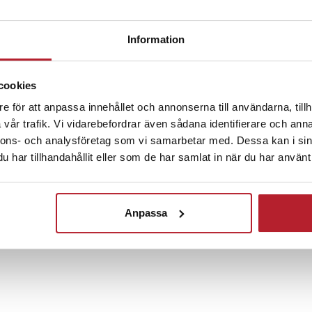
Fortsätt att fynda
ll atmosfär i sovrummet eller
Belysning
Smart belysning
Information
denna mångsidiga vägglampa.
jusstyrka passar den utmärkt som
ret bakgrundsbelysning, och dess
cookies
 gör det enkelt att rikta ljuset
s.
e för att anpassa innehållet och annonserna till användarna, tillh
vår trafik. Vi vidarebefordrar även sådana identifierare och anna
 med integrerad USB och
nnons- och analysföretag som vi samarbetar med. Dessa kan i sin
har tillhandahållit eller som de har samlat in när du har använt 
sa laddplattan och USB-uttaget
n bara en ljuskälla. Ladda mobilen
Anpassa
om du har möjlighet att ladda en
Perfekt för den som vill ha en
både belysning och laddning.
garanterar hållbarhet och