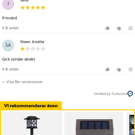
Jane
J
Prisvärd
4 år sedan
Steen Anette
SA
Gick sönder direkt
4 år sedan
Visa fler recensioner
Verified by Trustvoice
Vi rekommenderar även