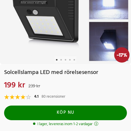
-
17
%
Solcellslampa LED med rörelsesensor
199 kr
Nuvarande pris
:
199 kr
Tidigare pris
:
239 kr
239 kr
4.1
80 recensioner
KÖP NU
I lager, levereras inom 1-2 vardagar