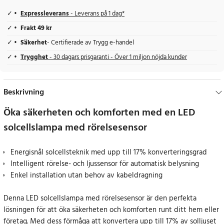
Expressleverans
- Leverans på 1 dag*
Frakt 49 kr
Säkerhet
- Certifierade av Trygg e-handel
Trygghet
- 30 dagars prisgaranti - Över 1 miljon nöjda kunder
Beskrivning
Öka säkerheten och komforten med en LED
solcellslampa med rörelsesensor
Energisnål solcellsteknik med upp till 17% konverteringsgrad
Intelligent rörelse- och ljussensor för automatisk belysning
Enkel installation utan behov av kabeldragning
Denna LED solcellslampa med rörelsesensor är den perfekta
lösningen för att öka säkerheten och komforten runt ditt hem eller
företag. Med dess förmåga att konvertera upp till 17% av solljuset