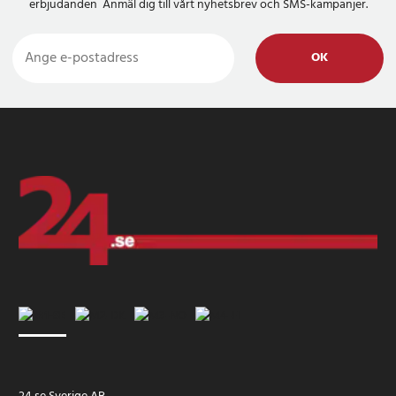
erbjudanden Anmäl dig till vårt nyhetsbrev och SMS-kampanjer.
OK