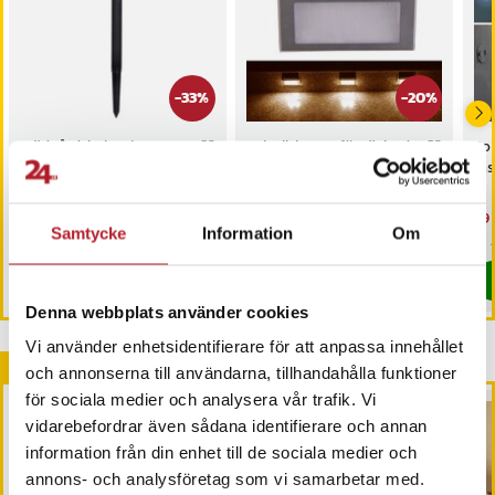
-
33
%
-
20
%
Trädgårdsbelysning
Solcellslampa för räcke /
Sol
solceller 3-pack
trappa
fa
Nuvarande pris
159 kr
:
Nuvarande pris
159 kr
:
Nu
99 
239 kr
199 kr
159 kr
Tidigare pris
:
239 kr
159 kr
Tidigare pris
:
199 kr
99 
Samtycke
Information
Om
I lager, levereras inom 1-2 vardagar
I lager, levereras inom 1-2 vardagar
Köp
Köp
Denna webbplats använder cookies
Vi använder enhetsidentifierare för att anpassa innehållet
Andra köpte också
och annonserna till användarna, tillhandahålla funktioner
för sociala medier och analysera vår trafik. Vi
vidarebefordrar även sådana identifierare och annan
information från din enhet till de sociala medier och
annons- och analysföretag som vi samarbetar med.