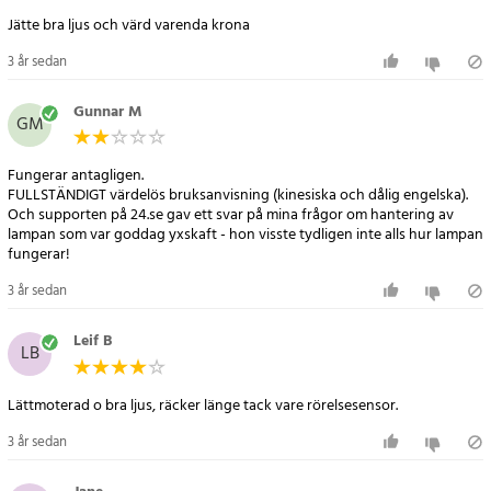
- Effekt: 0.55W
Jätte bra ljus och värd varenda krona
- Ljusfärg: Vit
- Färgtemperatur: 12000K
3 år sedan
- Batterityp: Li-Ion
- Kapacitet: 900mAh
Gunnar M
GM
- Spänning: 5.5V
- Vikt: 140g
Fungerar antagligen.
- Storlek: 96 x 123 x 48 mm
FULLSTÄNDIGT värdelös bruksanvisning (kinesiska och dålig engelska).
Och supporten på 24.se gav ett svar på mina frågor om hantering av
Artikelnummer
:
64972
lampan som var goddag yxskaft - hon visste tydligen inte alls hur lampan
fungerar!
3 år sedan
Leif B
LB
Lättmoterad o bra ljus, räcker länge tack vare rörelsesensor.
3 år sedan