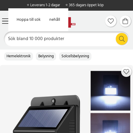
⭐ Leverans 1-2 dagar
⭐ 365 dagars öppet köp
Hoppa till huvudinnehåll
Hoppa till sök
Hemelektronik
Belysning
Solcellsbelysning