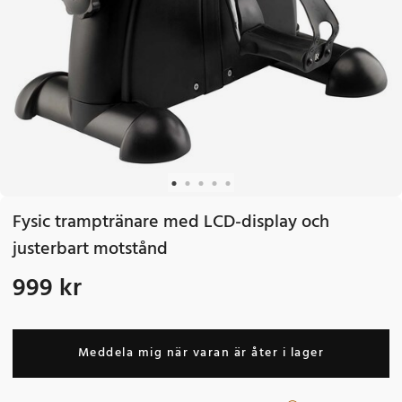
Fysic tramptränare med LCD-display och
justerbart motstånd
999 kr
Pris
:
999 kr
Meddela mig när varan är åter i lager