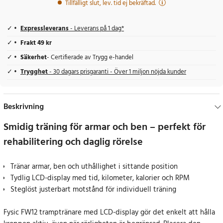
Tillfälligt slut, lev. tid ej bekräftad.
Expressleverans
- Leverans på 1 dag*
Frakt 49 kr
Säkerhet
- Certifierade av Trygg e-handel
Trygghet
- 30 dagars prisgaranti - Över 1 miljon nöjda kunder
Beskrivning
Smidig träning för armar och ben – perfekt för
rehabilitering och daglig rörelse
Tränar armar, ben och uthållighet i sittande position
Tydlig LCD-display med tid, kilometer, kalorier och RPM
Steglöst justerbart motstånd för individuell träning
Fysic FW12 tramptränare med LCD-display gör det enkelt att hålla