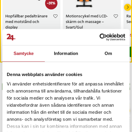
- Material: Metall och plast
-
31
%
- Färg: Svart
Hopfällbar pedaltränare
Motionscykel med LCD-
Rak
Artikelnummer
:
127959
med motstånd och
skärm och massage –
Ser
display
Svart/Gul
Nuvarande pris
419 kr
:
Pris
799 kr
:
799 kr
Nu
159
609 kr
419 kr
Tidigare pris
:
609 kr
159
I lager, levereras inom 1-2 vardagar
I lager, levereras inom 1-2 vardagar
Köp
Köp
Samtycke
Information
Om
Senast besökta
Denna webbplats använder cookies
Vi använder enhetsidentifierare för att anpassa innehållet
BÄSTSÄLJARE
BÄS
och annonserna till användarna, tillhandahålla funktioner
för sociala medier och analysera vår trafik. Vi
vidarebefordrar även sådana identifierare och annan
information från din enhet till de sociala medier och
annons- och analysföretag som vi samarbetar med.
Dessa kan i sin tur kombinera informationen med annan