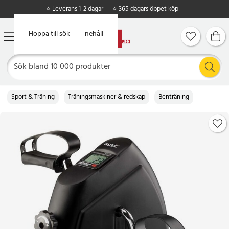
⭐ Leverans 1-2 dagar
⭐ 365 dagars öppet köp
Hoppa till huvudinnehåll
Hoppa till sök
Sport & Träning
Träningsmaskiner & redskap
Benträning