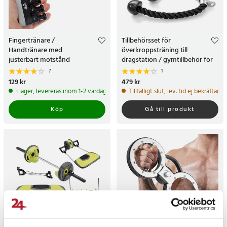
Fingertränare /
Tillbehörsset för
Handtränare med
överkroppsträning till
justerbart motstånd
dragstation / gymtillbehör för
kabeldrag / kabelmaskin
7
1
Pris
129 kr
:
129 kr
Pris
479 kr
:
479 kr
I lager, levereras inom 1-2 vardagar
Tillfälligt slut, lev. tid ej bekräftad.
Köp
Gå till produkt