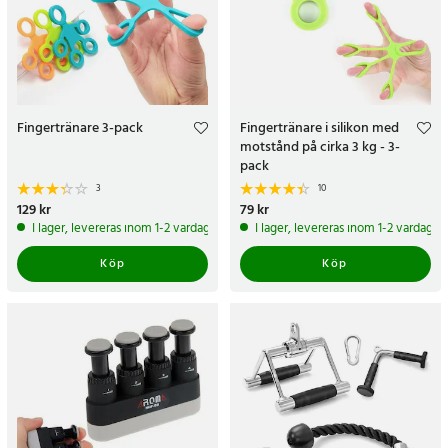
Fingertränare 3-pack
Fingertränare i silikon med
motstånd på cirka 3 kg - 3-
pack
3
10
Pris
129 kr
:
129 kr
Pris
79 kr
:
79 kr
I lager, levereras inom 1-2 vardagar
I lager, levereras inom 1-2 vardagar
Köp
Köp