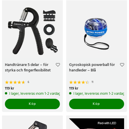
Handtränare 5 delar – för
Gyroskopisk powerball för
styrka och fingerflexibilitet
handleder – Blå
6
11
Pris
119 kr
:
119 kr
Pris
119 kr
:
119 kr
I lager, levereras inom 1-2 vardagar
I lager, levereras inom 1-2 vardagar
Köp
Köp