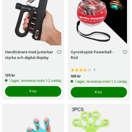
Handtränare med justerbar
Gyroskopisk Powerball -
styrka och digital display
Röd
5
Pris
139 kr
:
139 kr
Pris
169 kr
:
169 kr
I lager, levereras inom 1-2 vardagar
I lager, levereras inom 1-2 vardagar
Köp
Köp