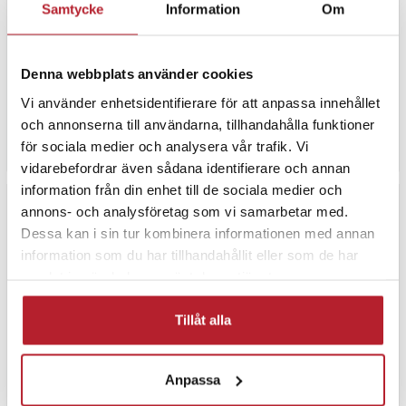
Samtycke
Information
Om
Wonder Core 10-i-1
Armtränare med justerbart
träningsset /
motstånd
multifunktionell
Denna webbplats använder cookies
träningsutrustning /
hemmagym träningssystem
Pris
799 kr
:
799 kr
Pris
699 kr
:
699 kr
Vi använder enhetsidentifierare för att anpassa innehållet
Just nu har vi bara 2 kvar av denna produkt
Sista exemplaret
och annonserna till användarna, tillhandahålla funktioner
för sociala medier och analysera vår trafik. Vi
Köp
Köp
vidarebefordrar även sådana identifierare och annan
information från din enhet till de sociala medier och
annons- och analysföretag som vi samarbetar med.
Dessa kan i sin tur kombinera informationen med annan
information som du har tillhandahållit eller som de har
samlat in när du har använt deras tjänster.
Tillåt alla
-
25
%
Anpassa
Handträningsset 4 delar
Gymstick Handtränare med
justerbar styrka