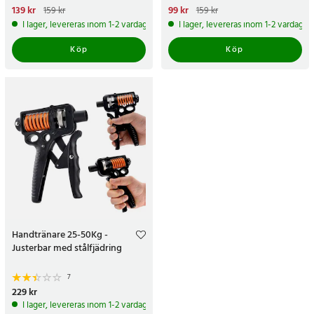
Nuvarande pris
139 kr
:
139 kr
Tidigare
Nuvarande pris
99 kr
:
99 kr
Tidigare
159 kr
159 kr
pris
:
159 kr
pris
:
159 kr
I lager, levereras inom 1-2 vardagar
I lager, levereras inom 1-2 vardagar
Köp
Köp
Handtränare 25-50Kg -
Justerbar med stålfjädring
7
Pris
229 kr
:
229 kr
I lager, levereras inom 1-2 vardagar