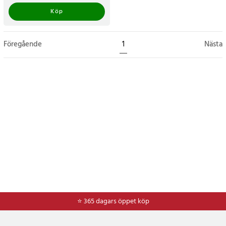
Köp
Föregående
1
Nästa
⭐ 365 dagars öppet köp
⭐
Frakt 49kr *