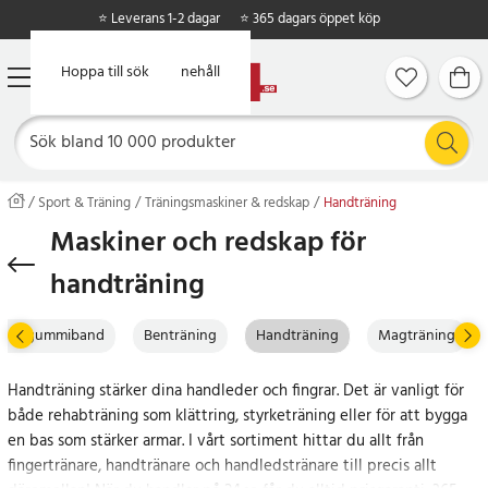
⭐ Leverans 1-2 dagar
⭐ 365 dagars öppet köp
Hoppa till huvudinnehåll
Hoppa till sök
Sport & Träning
Träningsmaskiner & redskap
Handträning
Maskiner och redskap för
handträning
ep & gummiband
Benträning
Handträning
Magträning
Handträning stärker dina handleder och fingrar. Det är vanligt för
både rehabträning som klättring, styrketräning eller för att bygga
en bas som stärker armar. I vårt sortiment hittar du allt från
fingertränare, handtränare och handledstränare till precis allt