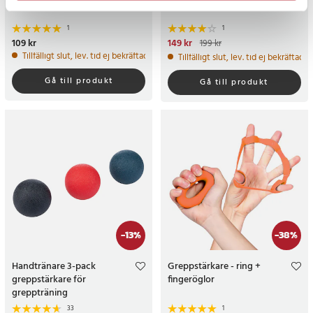
1
1
Pris
109 kr
:
109 kr
Nuvarande pris
149 kr
:
149 kr
Tidigare
199 kr
pris
:
199 kr
Tillfälligt slut, lev. tid ej bekräftad.
Tillfälligt slut, lev. tid ej bekräftad.
Gå till produkt
Gå till produkt
-
13
%
-
38
%
Handtränare 3-pack
Greppstärkare - ring +
greppstärkare för
fingeröglor
greppträning
33
1