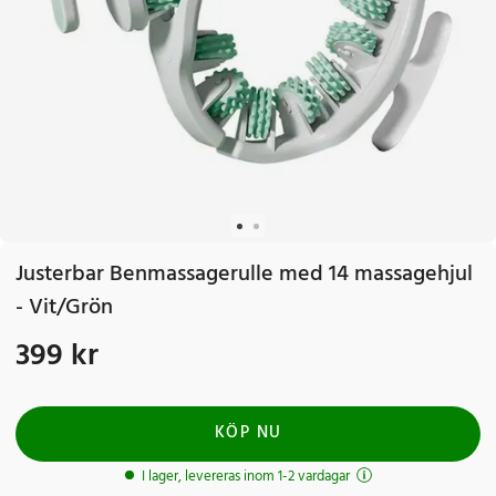
Justerbar Benmassagerulle med 14 massagehjul
- Vit/Grön
399 kr
Pris
:
399 kr
KÖP NU
I lager, levereras inom 1-2 vardagar