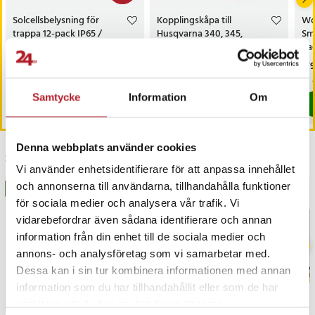
Solcellsbelysning för
Kopplingskåpa till
Wo
trappa 12-pack IP65 /
Husqvarna 340, 345,
Sm
belysning med solceller för
346XP och 350
ba
altan och staket /
Nuvarande pris
299 kr
:
Pris
249 kr
:
249 kr
Pri
179
529 kr
trappbelysning
299 kr
Tidigare pris
:
529 kr
I lager, levereras inom 1-2 vardagar
I lager, levereras inom 1-2 vardagar
Samtycke
Information
Om
Köp
Köp
Denna webbplats använder cookies
Senast besökta
Vi använder enhetsidentifierare för att anpassa innehållet
och annonserna till användarna, tillhandahålla funktioner
BÄSTSÄLJARE
BÄSTSÄLJARE
för sociala medier och analysera vår trafik. Vi
vidarebefordrar även sådana identifierare och annan
information från din enhet till de sociala medier och
annons- och analysföretag som vi samarbetar med.
Dessa kan i sin tur kombinera informationen med annan
information som du har tillhandahållit eller som de har
samlat in när du har använt deras tjänster.