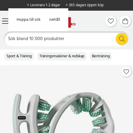
⭐ Leverans 1-2 dagar
⭐ 365 dagars öppet köp
Hoppa till huvudinnehåll
Hoppa till sök
Sport & Träning
Träningsmaskiner & redskap
Benträning