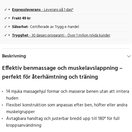
Expressleverans
- Leverans på 1 dag*
Frakt 49 kr
Säkerhet
- Certifierade av Trygg e-handel
Trygghet
- 30 dagars prisgaranti - Över 1 miljon nöjda kunder
Beskrivning
Effektiv benmassage och muskelavslappning –
perfekt för återhämtning och träning
14 mjuka massagehjul formar och masserar benen utan att irritera
huden
Flexibel konstruktion som anpassas efter ben, höfter eller andra
muskelgrupper
Avtagbara handtag och justerbar bredd upp till 180° för full
kroppsanvändning