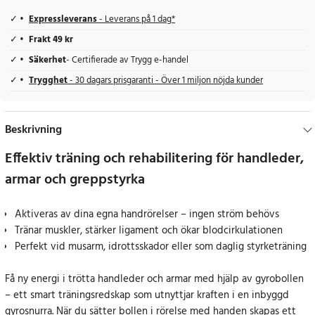
Expressleverans
- Leverans på 1 dag*
Frakt 49 kr
Säkerhet
- Certifierade av Trygg e-handel
Trygghet
- 30 dagars prisgaranti - Över 1 miljon nöjda kunder
Beskrivning
Effektiv träning och rehabilitering för handleder,
armar och greppstyrka
Aktiveras av dina egna handrörelser – ingen ström behövs
Tränar muskler, stärker ligament och ökar blodcirkulationen
Perfekt vid musarm, idrottsskador eller som daglig styrketräning
Få ny energi i trötta handleder och armar med hjälp av gyrobollen
– ett smart träningsredskap som utnyttjar kraften i en inbyggd
gyrosnurra. När du sätter bollen i rörelse med handen skapas ett