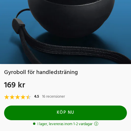
Gyroboll för handledsträning
169 kr
Pris
:
169 kr
4.5
16 recensioner
KÖP NU
I lager, levereras inom 1-2 vardagar