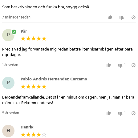
Specifikation
Som beskrivningen och funka bra, snygg också
- Diameter: ca 7 cm
- Vikt: 270 gram
7 månader sedan
- Funktion: Mekanisk gyrosnurra, aktiveras med handrörelser
- Användning: Träning och rehabilitering av handled, arm och
Pär
P
greppstyrka
Artikelnummer
:
87665
Precis vad jag förväntade mig redan bättre i tennisarmbågen efter bara
ngr dagar.
1 år sedan
1
Pablo Andrés Hernandez Carcamo
P
Beroendeframkallande. Det står en minut om dagen, men ja, man är bara
människa. Rekommenderas!
5 år sedan
1
Henrik
H