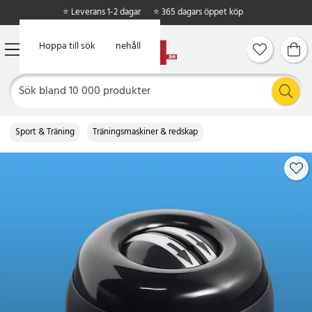
⭐ Leverans 1-2 dagar
⭐ 365 dagars öppet köp
Hoppa till huvudinnehåll
Hoppa till sök
Sport & Träning
Träningsmaskiner & redskap