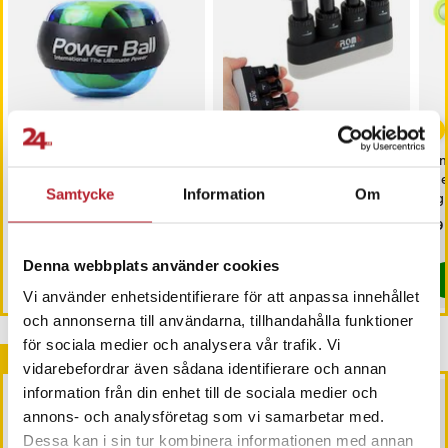
Gyroboll för
Fingertränare /
Fin
handledsträning
Handtränare med
me
Samtycke
Information
Om
justerbart motstånd
kg 
Pris
119 kr
:
119 kr
Pris
129 kr
:
129 kr
Pri
79 
I lager, levereras inom 1-2 vardagar
I lager, levereras inom 1-2 vardagar
Denna webbplats använder cookies
Köp
Köp
Vi använder enhetsidentifierare för att anpassa innehållet
och annonserna till användarna, tillhandahålla funktioner
för sociala medier och analysera vår trafik. Vi
Andra köpte också
vidarebefordrar även sådana identifierare och annan
information från din enhet till de sociala medier och
annons- och analysföretag som vi samarbetar med.
Dessa kan i sin tur kombinera informationen med annan