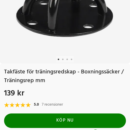
Takfäste för träningsredskap - Boxningssäcker /
Träningsrep mm
139 kr
Pris
:
139 kr
5.0
7 recensioner
KÖP NU