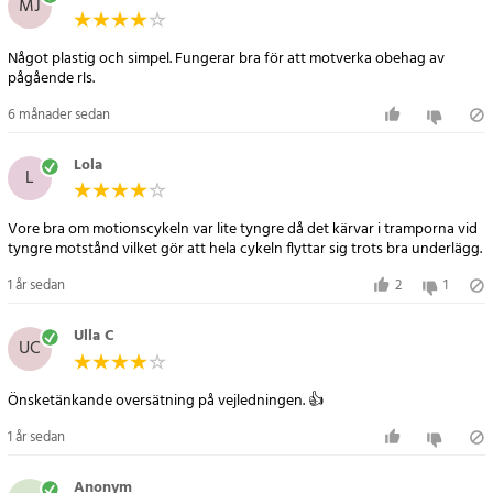
MJ
Något plastig och simpel. Fungerar bra för att motverka obehag av
pågående rls.
6 månader sedan
Lola
L
Vore bra om motionscykeln var lite tyngre då det kärvar i tramporna vid
tyngre motstånd vilket gör att hela cykeln flyttar sig trots bra underlägg.
1 år sedan
2
1
Ulla C
UC
1 år sedan
Anonym