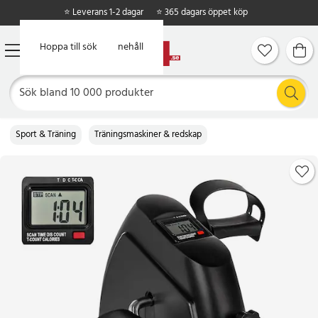
⭐ Leverans 1-2 dagar
⭐ 365 dagars öppet köp
Hoppa till huvudinnehåll
Hoppa till sök
Sport & Träning
Träningsmaskiner & redskap