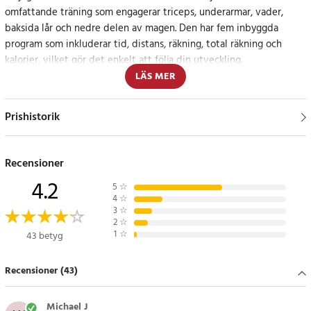
omfattande träning som engagerar triceps, underarmar, vader,
baksida lår och nedre delen av magen. Den har fem inbyggda
program som inkluderar tid, distans, räkning, total räkning och
kalorier, vilket gör det enkelt att följa din utveckling.
LÄS MER
Justerbara funktioner för personlig komfort
Prishistorik
Pedaltränaren är utrustad med en LCD-skärm för enkel
övervakning, en justerbar motståndsknapp för att anpassa
träningen efter dina behov, och justerbara fotband samt en halkfri
Recensioner
yta för säker träning.
4.2
5
☆
4
☆
Specifikation
3
☆
- Storlek: 40,5 x 41 x 31 cm
2
☆
1
☆
43 betyg
- Vikt: ca. 3,5 kg
- Maxvikt på pedaltränaren: 130 kg
Recensioner (43)
Michael J