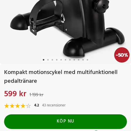
-
50
%
Kompakt motionscykel med multifunktionell
pedaltränare
599 kr
Nuvarande pris
:
599 kr
Tidigare pris
:
1 199 kr
1 199 kr
4.2
43 recensioner
KÖP NU