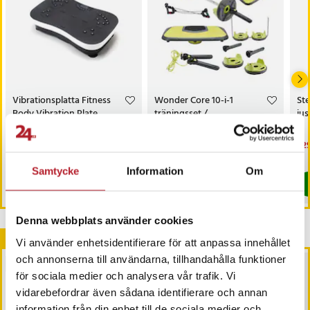
Artikelnummer
:
91639
Vibrationsplatta Fitness
Wonder Core 10-i-1
St
Body Vibration Plate
träningsset /
jus
multifunktionell
träningsutrustning /
Pris
1 199 kr
:
1 199 kr
Pris
799 kr
:
799 kr
Nu
329
hemmagym träningssystem
329
I lager, levereras inom 1-2 vardagar
Just nu har vi bara 2 kvar av denna pr
Samtycke
Information
Om
Köp
Köp
Denna webbplats använder cookies
Andra köpte också
Vi använder enhetsidentifierare för att anpassa innehållet
och annonserna till användarna, tillhandahålla funktioner
BÄSTSÄLJARE
BÄSTSÄLJARE
för sociala medier och analysera vår trafik. Vi
vidarebefordrar även sådana identifierare och annan
information från din enhet till de sociala medier och