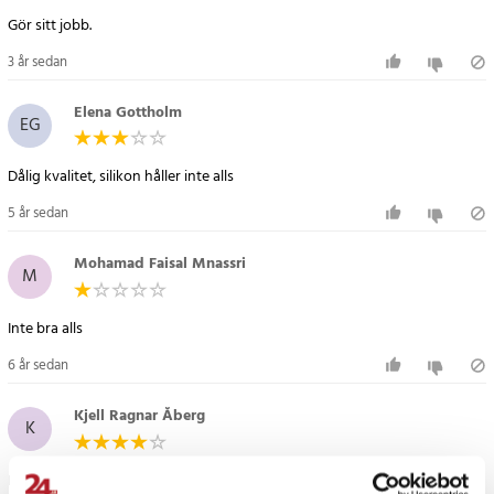
Specifikation
Gör sitt jobb.
- Huvudenhetens storlek: 19 x 16 cm
- Arm/Benenhetens storlek: 20 x 6,5 cm
3 år sedan
- Inbyggt Li-ion batteri
- USB-kabel för laddning ingår
Elena Gottholm
EG
Artikelnummer
:
73715
Dålig kvalitet, silikon håller inte alls
5 år sedan
Mohamad Faisal Mnassri
M
Inte bra alls
6 år sedan
Kjell Ragnar Åberg
K
Fungerar bra men gel paderna fäster lite dåligt