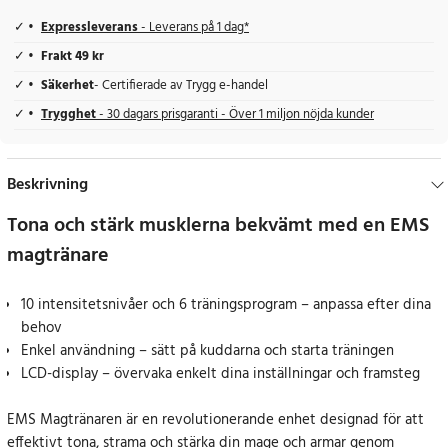
Expressleverans
- Leverans på 1 dag*
Frakt 49 kr
Säkerhet
- Certifierade av Trygg e-handel
Trygghet
- 30 dagars prisgaranti - Över 1 miljon nöjda kunder
Beskrivning
Tona och stärk musklerna bekvämt med en EMS
magtränare
10 intensitetsnivåer och 6 träningsprogram – anpassa efter dina
behov
Enkel användning – sätt på kuddarna och starta träningen
LCD-display – övervaka enkelt dina inställningar och framsteg
EMS Magtränaren är en revolutionerande enhet designad för att
effektivt tona, strama och stärka din mage och armar genom