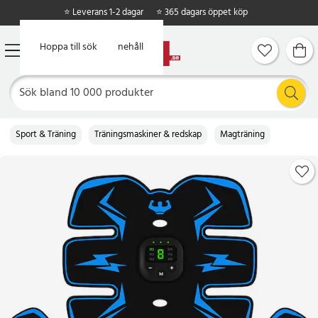
⭐ Leverans 1-2 dagar
⭐ 365 dagars öppet köp
Hoppa till huvudinnehåll
Hoppa till sök
Sport & Träning
Träningsmaskiner & redskap
Magträning