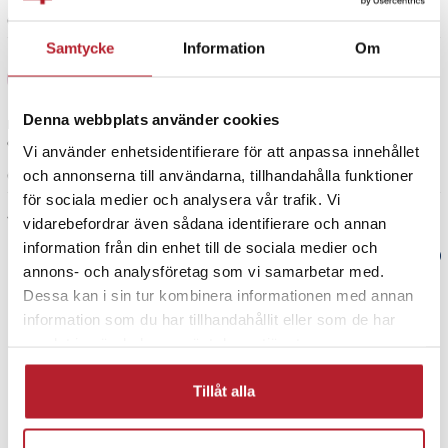
6 år sedan
Samtycke
Information
Om
Georgios Bojazidis
GB
Denna webbplats använder cookies
Efter två dagar sitter inte fast på magen bara att kasta kanske min var
den som var dåligt vet inte vad skall man säga tyvärr
Vi använder enhetsidentifierare för att anpassa innehållet
och annonserna till användarna, tillhandahålla funktioner
6 år sedan
för sociala medier och analysera vår trafik. Vi
Visa fler recensioner
vidarebefordrar även sådana identifierare och annan
information från din enhet till de sociala medier och
Verified by Trustvoice
annons- och analysföretag som vi samarbetar med.
Dessa kan i sin tur kombinera informationen med annan
PRISGARANTI
information som du har tillhandahållit eller som de har
samlat in när du har använt deras tjänster.
UTFÖRSÄLJNING
Tillåt alla