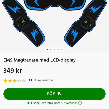
EMS Magtränare med LCD-display
349 kr
Pris
:
349 kr
3.1
30 recensioner
KÖP NU
I lager, levereras inom 1-2 vardagar