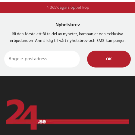
⭐ 365 dagars öppet köp
⭐
Frakt 49kr *
Nyhetsbrev
Bli den första att få ta del av nyheter, kampanjer och exklusiva
erbjudanden Anmäl dig till vårt nyhetsbrev och SMS-kampanjer.
OK