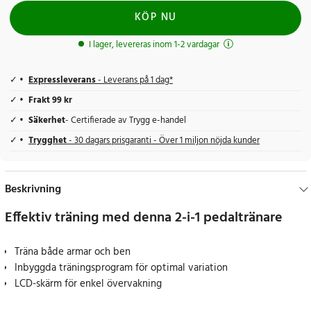
KÖP NU
I lager, levereras inom 1-2 vardagar
Expressleverans
- Leverans på 1 dag*
Frakt 99 kr
Säkerhet
- Certifierade av Trygg e-handel
Trygghet
- 30 dagars prisgaranti - Över 1 miljon nöjda kunder
Beskrivning
Effektiv träning med denna 2-i-1 pedaltränare
Träna både armar och ben
Inbyggda träningsprogram för optimal variation
LCD-skärm för enkel övervakning