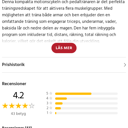
Denna kompakta motionscykeln och pedaltränaren är det perfekta
träningsredskapet för att aktivera flera muskelgrupper. Med
möjligheten att träna både armar och ben erbjuder den en
omfattande träning som engagerar triceps, underarmar, vader,
baksida lår och nedre delen av magen. Den har fem inbyggda
program som inkluderar tid, distans, räkning, total räkning och
kalorier, vilket gör det enkelt att följa din utveckling.
LÄS MER
Justerbara funktioner för personlig komfort
Prishistorik
Pedaltränaren är utrustad med en LCD-skärm för enkel
övervakning, en justerbar motståndsknapp för att anpassa
träningen efter dina behov, och justerbara fotband samt en halkfri
Recensioner
yta för säker träning.
4.2
5
☆
4
☆
Specifikation
3
☆
- Storlek: 40,5 x 41 x 31 cm
2
☆
1
☆
43 betyg
- Vikt: ca. 3,5 kg
- Maxvikt på pedaltränaren: 130 kg