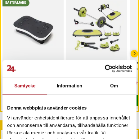
BÄSTSÄLJARE
Artikelnummer
:
91639
Vibrationsplatta Fitness
Wonder Core 10-i-1
St
Body Vibration Plate
träningsset /
jus
multifunktionell
träningsutrustning /
Pris
1 199 kr
:
1 199 kr
Pris
799 kr
:
799 kr
Nu
329
Samtycke
Information
Om
hemmagym träningssystem
329
I lager, levereras inom 1-2 vardagar
Just nu har vi bara 2 kvar av denna pr
Köp
Köp
Denna webbplats använder cookies
Vi använder enhetsidentifierare för att anpassa innehållet
Andra köpte också
och annonserna till användarna, tillhandahålla funktioner
för sociala medier och analysera vår trafik. Vi
BÄSTSÄLJARE
BÄSTSÄLJARE