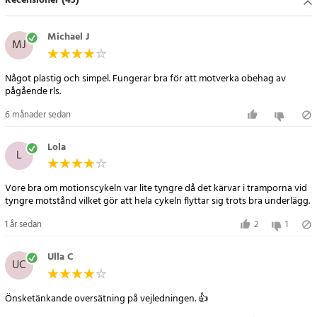
Recensioner (43)
Michael J
MJ
Något plastig och simpel. Fungerar bra för att motverka obehag av
pågående rls.
6 månader sedan
Lola
L
Vore bra om motionscykeln var lite tyngre då det kärvar i tramporna vid
tyngre motstånd vilket gör att hela cykeln flyttar sig trots bra underlägg.
1 år sedan
2
1
Ulla C
UC