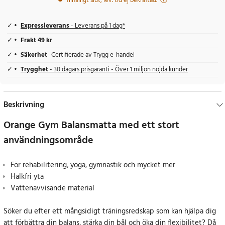
Tillfälligt slut, lev. tid ej bekräftad.
Expressleverans
- Leverans på 1 dag*
Frakt 49 kr
Säkerhet
- Certifierade av Trygg e-handel
Trygghet
- 30 dagars prisgaranti - Över 1 miljon nöjda kunder
Beskrivning
Orange Gym Balansmatta med ett stort
användningsområde
För rehabilitering, yoga, gymnastik och mycket mer
Halkfri yta
Vattenavvisande material
Söker du efter ett mångsidigt träningsredskap som kan hjälpa dig
att förbättra din balans, stärka din bål och öka din flexibilitet? Då