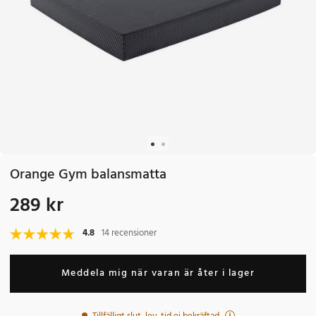
Orange Gym balansmatta
289 kr
Pris
:
289 kr
4.8
14 recensioner
Meddela mig när varan är åter i lager