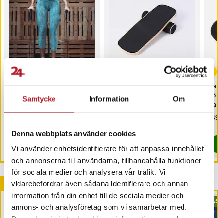
Balansboll med
Balansbräda i trä – träna
Bal
motståndsband 60 cm /
balans och styrka
36 
Samtycke
Information
Om
balansboll träningsboll med
hemma
bal
handtag / balansplatta för
ba
Pris
899 kr
:
899 kr
Pris
549 kr
:
549 kr
Pri
149
coreträning
Just nu har vi bara 2 kvar av denna produkt
I lager, levereras inom 1-2 vardagar
Denna webbplats använder cookies
Köp
Köp
Vi använder enhetsidentifierare för att anpassa innehållet
och annonserna till användarna, tillhandahålla funktioner
för sociala medier och analysera vår trafik. Vi
Andra köpte också
vidarebefordrar även sådana identifierare och annan
information från din enhet till de sociala medier och
BÄS
annons- och analysföretag som vi samarbetar med.