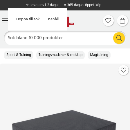
⭐ Leverans 1-2 dagar
⭐ 365 dagars öppet köp
Hoppa till huvudinnehåll
Hoppa till sök
Sport & Träning
Träningsmaskiner & redskap
Magträning