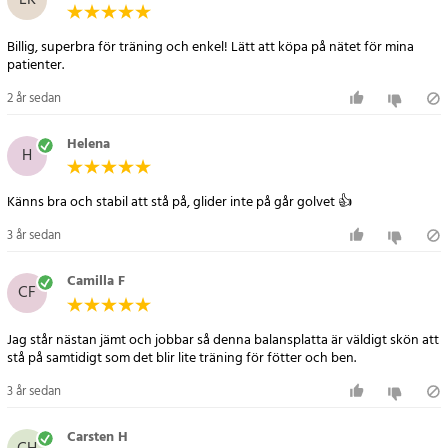
LK
inte används och smidig att ta med dig när du är på resande fot.
Billig, superbra för träning och enkel! Lätt att köpa på nätet för mina
Specifikation:
patienter.
- Storlek: 38 x 32,5 x 6 cm
2 år sedan
- Färg: Svart/mörkgrå
Artikelnummer
:
104537
Helena
H
Känns bra och stabil att stå på, glider inte på går golvet 👍
3 år sedan
Camilla F
CF
Jag står nästan jämt och jobbar så denna balansplatta är väldigt skön att
stå på samtidigt som det blir lite träning för fötter och ben.
3 år sedan
Carsten H