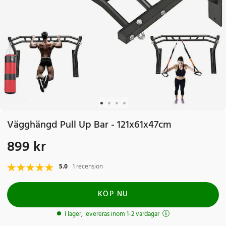
Vägghängd Pull Up Bar - 121x61x47cm
899 kr
Pris
:
899 kr
5.0
1 recension
KÖP NU
I lager, levereras inom 1-2 vardagar