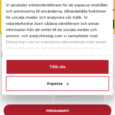
och förvaringspåse
träningsredskap för djupare
Vi använder enhetsidentifierare för att anpassa innehållet
armhävningar
Pris
139 kr
:
139 kr
Nuvarande pris
429 kr
:
Pri
249
529 kr
och annonserna till användarna, tillhandahålla funktioner
429 kr
Tidigare pris
:
529 kr
I lager, levereras inom 1-2 vardagar
I lager, levereras inom 1-2 vardagar
för sociala medier och analysera vår trafik. Vi
vidarebefordrar även sådana identifierare och annan
Köp
Köp
information från din enhet till de sociala medier och
annons- och analysföretag som vi samarbetar med.
Dessa kan i sin tur kombinera informationen med annan
Senast besökta
information som du har tillhandahållit eller som de har
samlat in när du har använt deras tjänster.
BÄSTSÄLJARE
BÄSTSÄLJARE
Tillåt alla
Anpassa
PRISGARANTI