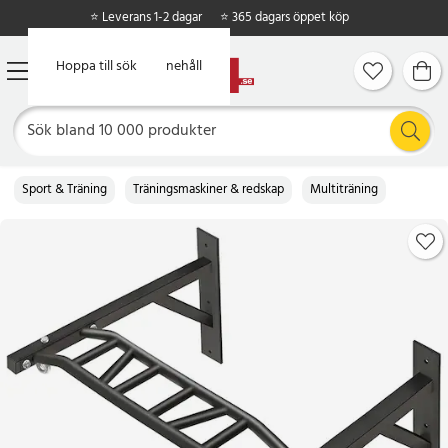
⭐ Leverans 1-2 dagar
⭐ 365 dagars öppet köp
Hoppa till huvudinnehåll
Hoppa till sök
Sport & Träning
Träningsmaskiner & redskap
Multiträning