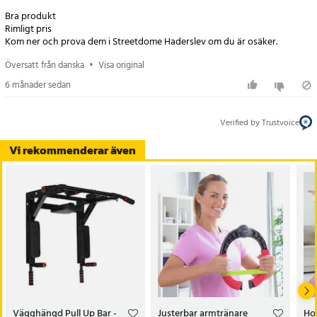
Artikelnummer
:
122020
Bra produkt
Rimligt pris
Kom ner och prova dem i Streetdome Haderslev om du är osäker.
Översatt från danska
•
Visa original
6 månader sedan
Verified by Trustvoice
Vi rekommenderar även
Vägghängd Pull Up Bar -
Justerbar armtränare
Hop