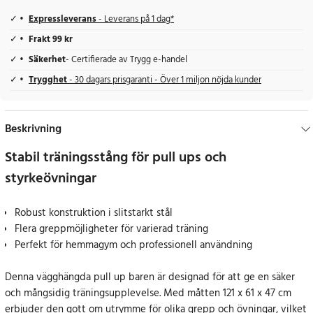
Expressleverans
- Leverans på 1 dag*
Frakt 99 kr
Säkerhet
- Certifierade av Trygg e-handel
Trygghet
- 30 dagars prisgaranti - Över 1 miljon nöjda kunder
Beskrivning
Stabil träningsstång för pull ups och
styrkeövningar
Robust konstruktion i slitstarkt stål
Flera greppmöjligheter för varierad träning
Perfekt för hemmagym och professionell användning
Denna vägghängda pull up baren är designad för att ge en säker
och mångsidig träningsupplevelse. Med måtten 121 x 61 x 47 cm
erbjuder den gott om utrymme för olika grepp och övningar, vilket