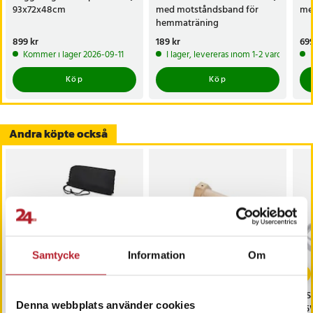
93x72x48cm
med motståndsband för
me
hemmaträning
Pris
899 kr
:
899 kr
Pris
189 kr
:
189 kr
Pri
699
Kommer i lager 2026-09-11
I lager, levereras inom 1-2 vardagar
Köp
Köp
Andra köpte också
Samtycke
Information
Om
-
19
%
Motståndsband med 5
Armhävningshandtag i
USB
Denna webbplats använder cookies
olika motståndsnivåer
trä - push up bars /
65