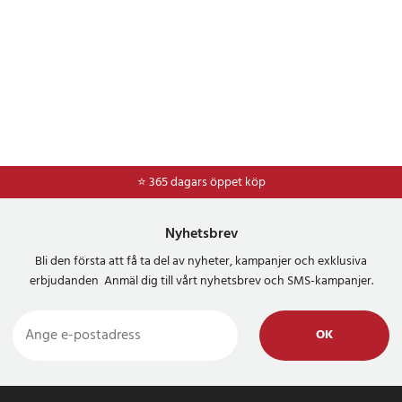
⭐ 365 dagars öppet köp
⭐
Frakt 49kr *
Nyhetsbrev
Bli den första att få ta del av nyheter, kampanjer och exklusiva
erbjudanden Anmäl dig till vårt nyhetsbrev och SMS-kampanjer.
OK