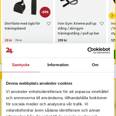
-
51
%
Dörrfäste med ögla för
Iron Gym Xtreme pull up
Iro
träningsband
stång / dörrgym
/ h
träningsstång / pull up bar
sty
för dörrkarm /
trä
Nuvarande pris
39 kr
:
Pris
399 kr
:
399 kr
Pri
129
79 kr
träningsredskap för
he
39 kr
Tidigare pris
:
79 kr
Just nu har vi bara 3 kvar av denna pr
I lager, levereras inom 1-2 vardagar
hemmaträning
Köp
Köp
Samtycke
Information
Om
Andra köpte också
Denna webbplats använder cookies
BÄSTSÄLJARE
Vi använder enhetsidentifierare för att anpassa innehållet
och annonserna till användarna, tillhandahålla funktioner
för sociala medier och analysera vår trafik. Vi
vidarebefordrar även sådana identifierare och annan