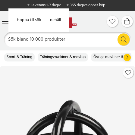
⭐ Leverans 1-2 dagar
⭐ 365 dagars öppet köp
Hoppa till huvudinnehåll
Hoppa till sök
Sport & Träning
Träningsmaskiner & redskap
Övriga maskiner & redsk