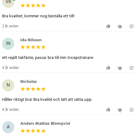
VR
- Material: järn
- Färg: svart
Bra kvalitet, kommer nog beställa ett till!
- Mått: diameter 12 cm, höjd 6 cm
- Montering: för takinstallation (skruvar och fästelement ingår ej)
2 år sedan
Artikelnummer
:
80015
Ida Nilsson
IN
ett rejält takfäste, passar bra till min tricepstränare
4 år sedan
Nicholas
N
Håller riktigt bra! Bra kvalité och lätt att sätta upp.
4 år sedan
Anders Mattias Blomqvist
A