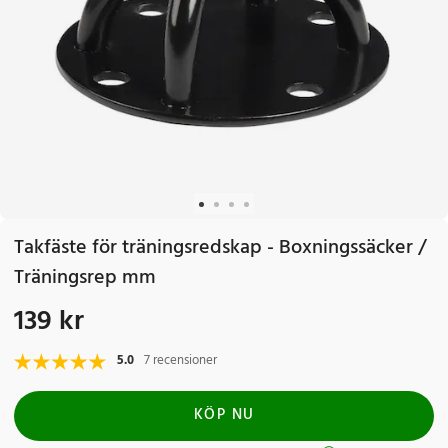
Takfäste för träningsredskap - Boxningssäcker /
Träningsrep mm
139 kr
Pris
:
139 kr
5.0
7 recensioner
KÖP NU