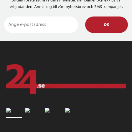
Bli den första att få ta del av nyheter, kampanjer och exklusiva
erbjudanden Anmäl dig till vårt nyhetsbrev och SMS-kampanjer.
OK