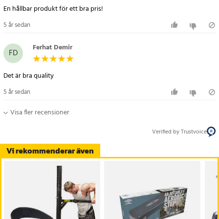
En hållbar produkt för ett bra pris!
Artikelnummer
:
81126
5 år sedan
Ferhat Demir
FD
Det är bra quality
5 år sedan
Visa fler recensioner
Verified by Trustvoice
Vi rekommenderar även