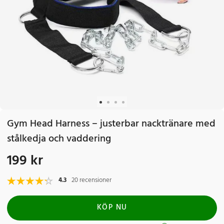
Gym Head Harness – justerbar nacktränare med
stålkedja och vaddering
199 kr
Pris
:
199 kr
4.3
20 recensioner
KÖP NU