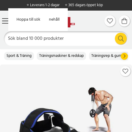
⭐ Leverans 1-2 dagar
⭐ 365 dagars öppet köp
Hoppa till huvudinnehåll
Hoppa till sök
Sport & Träning
Träningsmaskiner & redskap
Träningsrep & gummiban