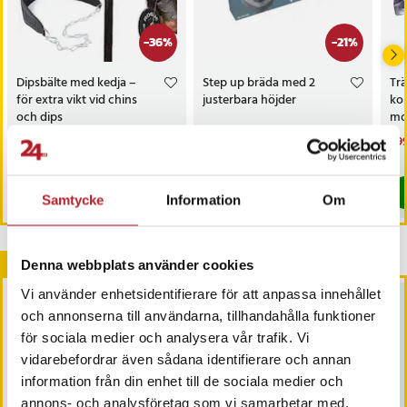
-
36
%
-
21
%
Dipsbälte med kedja –
Step up bräda med 2
Trä
för extra vikt vid chins
justerbara höjder
ko
och dips
mo
Nuvarande pris
179 kr
:
Nuvarande pris
329 kr
:
Nu
299
279 kr
419 kr
179 kr
Tidigare pris
:
279 kr
329 kr
Tidigare pris
:
419 kr
299
I lager, levereras inom 1-2 vardagar
I lager, levereras inom 1-2 vardagar
Köp
Köp
Samtycke
Information
Om
Andra köpte också
Denna webbplats använder cookies
Vi använder enhetsidentifierare för att anpassa innehållet
och annonserna till användarna, tillhandahålla funktioner
för sociala medier och analysera vår trafik. Vi
vidarebefordrar även sådana identifierare och annan
information från din enhet till de sociala medier och
annons- och analysföretag som vi samarbetar med.