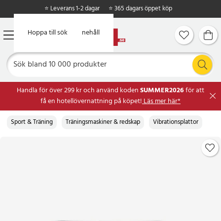
⭐ Leverans 1-2 dagar
⭐ 365 dagars öppet köp
Hoppa till huvudinnehåll
Hoppa till sök
Handla för över 299 kr och använd koden
SUMMER2026
för att
få en hotellövernattning på köpet!
Läs mer här*
Sport & Träning
Träningsmaskiner & redskap
Vibrationsplattor