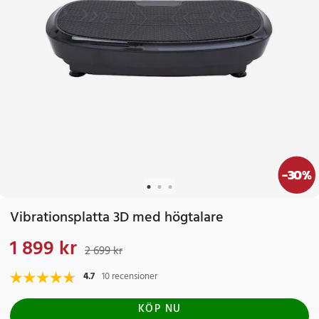
-
30
%
Vibrationsplatta 3D med högtalare
1 899 kr
Nuvarande pris
:
1 899 kr
Tidigare pris
:
2 699 kr
2 699 kr
4.7
10 recensioner
KÖP NU