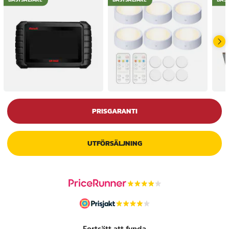
BÄSTSÄLJARE
BÄSTSÄLJARE
BÄS
PRISGARANTI
UTFÖRSÄLJNING