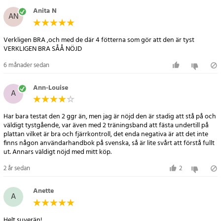
Anita N
AN
Specifikation
- Effekt: 200 + 200 W
Verkligen BRA ,och med de där 4 fötterna som gör att den är tyst
- Strömförsörjning: 220-240 V
VERKLIGEN BRA SÅÅ NÖJD
- Maximal belastning: 150 kg
6 månader sedan
- Mått: 78 x 42 x 14 cm
- Vikt: 15 kg
Ann-Louise
- Uttrustad med Bluetooth-högtalare
A
Försiktighetstext
Har bara testat den 2 ggr än, men jag är nöjd den är stadig att stå på och
- Gravida och personer med specifika hälsotillstånd eller implantat
väldigt tystgående, var även med 2 träningsband att fästa undertill på
bör undvika vibrationsplattor.
plattan vilket är bra och fjärrkontroll, det enda negativa är att det inte
finns någon användarhandbok på svenska, så är lite svårt att förstå fullt
- Individer med nyliga skador, operationer, neurologiska tillstånd
ut. Annars väldigt nöjd med mitt köp.
eller osteoporos bör rådgöra med läkare före användning.
2 år sedan
2
Artikelnummer
:
79903
Anette
A
Helt suverän!