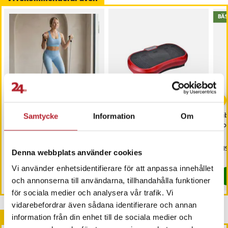
BÄS
-
27
%
Vibrationsplatta för
Fitness Body Power Max
Vib
Samtycke
Information
Om
träning och
Vibrationsplatta - Röd
Bod
muskelstimulering med
Vibro Shaper 67 cm
tillbehör
Pris
1 699 kr
:
1 699 kr
Nuvarande pris
1 599 kr
:
Pri
1 1
2 195 kr
Denna webbplats använder cookies
1 599 kr
Tidigare pris
:
2 195 kr
Kommer i lager 2026-08-12
I lager, levereras inom 1-2 vardagar
Vi använder enhetsidentifierare för att anpassa innehållet
Köp
Köp
och annonserna till användarna, tillhandahålla funktioner
för sociala medier och analysera vår trafik. Vi
vidarebefordrar även sådana identifierare och annan
Andra köpte också
information från din enhet till de sociala medier och