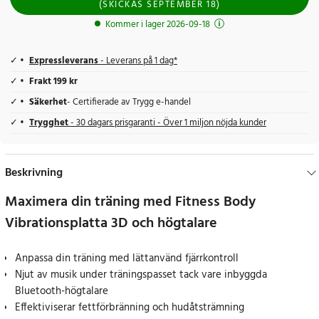
(
SKICKAS
SEPTEMBER 18
)
Kommer i lager 2026-09-18
Expressleverans
- Leverans på 1 dag*
Frakt 199 kr
Säkerhet
- Certifierade av Trygg e-handel
Trygghet
- 30 dagars prisgaranti - Över 1 miljon nöjda kunder
Beskrivning
Maximera din träning med Fitness Body
Vibrationsplatta 3D och högtalare
Anpassa din träning med lättanvänd fjärrkontroll
Njut av musik under träningspasset tack vare inbyggda
Bluetooth-högtalare
Effektiviserar fettförbränning och hudåtsträmning