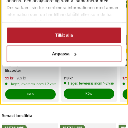
annons- och analysföretag som vi samarbetar med.
BÄS
Dessa kan i sin tur kombinera informationen med annan
information som du har tillhandahållit eller som de har
samlat in när du har använt deras tjänster.
Tillåt alla
-
63
%
Anpassa
Punkteringsfritt Däck till
Digital väckarklocka -
Twi
Segway Ninebot Mini Pro
Svart
da
Elscooter
Nuvarande pris
99 kr
:
Pris
119 kr
:
119 kr
Nu
179
269 kr
99 kr
Tidigare pris
:
269 kr
179
I lager, levereras inom 1-2 vardagar
I lager, levereras inom 1-2 vardagar
Köp
Köp
Senast besökta