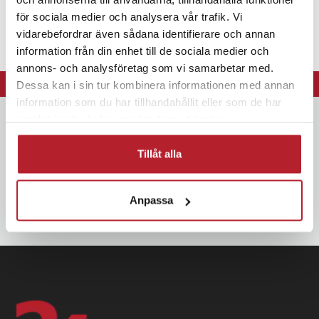
för sociala medier och analysera vår trafik. Vi
vidarebefordrar även sådana identifierare och annan
information från din enhet till de sociala medier och
annons- och analysföretag som vi samarbetar med.
⭐ Leverans 1-2 dagar
Dessa kan i sin tur kombinera informationen med annan
information som du har tillhandahållit eller som de har
samlat in när du har använt deras tjänster.
Nyhetsbrev
Bli den första att få ta del av nyheter, kampanjer och exklusiva
Tillåt alla
erbjudanden Anmäl dig till vårt nyhetsbrev och SMS-kampanjer.
Anpassa
OK