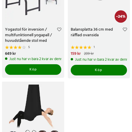
-
24
%
Yogastol för inversion /
Balansplatta 36 cm med
multifunktionell yogapall /
räfflad ovansida
huvudstående stol med
axelstöd / träningsstol brun
5
1
Pris
649 kr
:
649 kr
Nuvarande pris
159 kr
:
159 kr
Tidigare
209 kr
pris
:
209 kr
Just nu har vi bara 2 kvar av denna produkt
Just nu har vi bara 2 kvar av denna
Köp
Köp