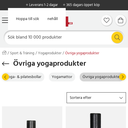
⭐ Leverans 1-2 dagar
⭐ 365 dagars öppet köp
Hoppa till huvudinnehåll
Hoppa till sök
Sport & Träning
Yogaprodukter
Övriga yogaprodukter
Övriga yogaprodukter
Yoga- & pilatesbollar
Yogamattor
Övriga yogaprodukter
Sortera efter