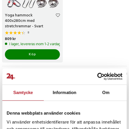
Yoga hammock
400x280cm med
stretchremmar - Svart
8
Pris
809 kr
:
809 kr
I lager, levereras inom 1-2 vardagar
Köp
Föregående
1
Nästa
Samtycke
Information
Om
Denna webbplats använder cookies
Vi använder enhetsidentifierare för att anpassa innehållet
och annonserna till användarna, tillhandahålla funktioner