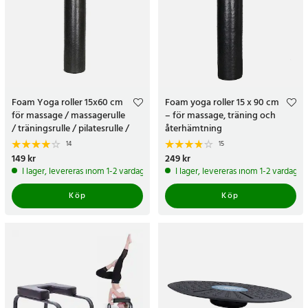
Foam Yoga roller 15x60 cm
Foam yoga roller 15 x 90 cm
för massage / massagerulle
– för massage, träning och
/ träningsrulle / pilatesrulle /
återhämtning
balansrulle
14
15
Pris
149 kr
:
149 kr
Pris
249 kr
:
249 kr
I lager, levereras inom 1-2 vardagar
I lager, levereras inom 1-2 vardagar
Köp
Köp