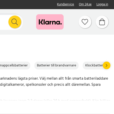
Kundservice
Om 24.se
Logga in
nappcellsbatterier
Batterier till brandvarnare
Klockbatterier
marknadens lägsta priser. Välj mellan allt från smarta batteriladdare
r, digitalkameror, spelkonsoler och precis allt däremellan. Spara
h leverans inom 2-3 dagar (eller 24 h med expressfrakt). Köp billiga