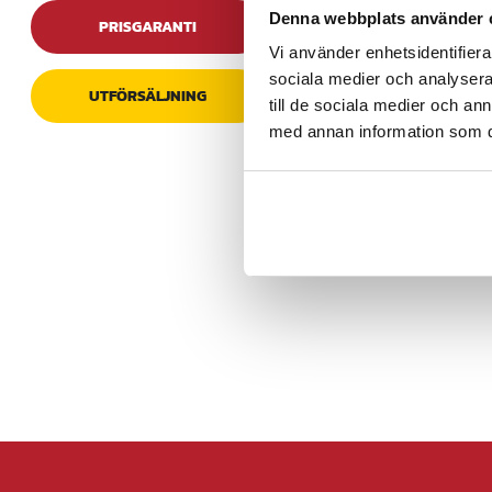
Köp
Denna webbplats använder 
PRISGARANTI
Vi använder enhetsidentifierar
sociala medier och analysera 
Föregående
UTFÖRSÄLJNING
till de sociala medier och a
med annan information som du 