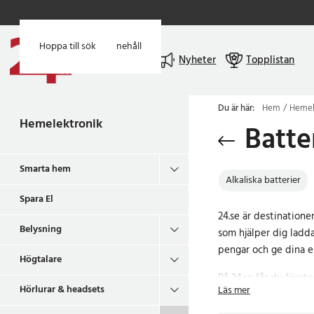
Hoppa till huvudinnehåll
Hoppa till sök
Meny
Nyheter
Topplistan
Du är här:
Hem
Hemel
Hemelektronik
Batte
Smarta hem
Alkaliska batterier
Spara El
24.se är destinationen
Belysning
som hjälper dig ladda 
pengar och ge dina e
Högtalare
På 24.se får du förut
Hörlurar & headsets
Läs mer
batterier idag!