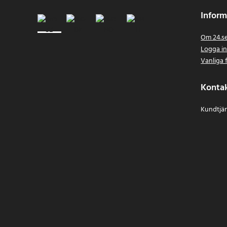
Inform
Om 24.s
Logga i
Vanliga 
Konta
Kundtjän