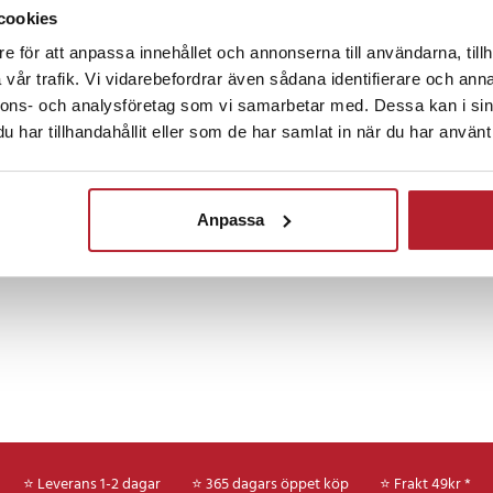
Gå till produkt
cookies
e för att anpassa innehållet och annonserna till användarna, tillh
vår trafik. Vi vidarebefordrar även sådana identifierare och anna
1
2
3
nnons- och analysföretag som vi samarbetar med. Dessa kan i sin
har tillhandahållit eller som de har samlat in när du har använt 
Anpassa
⭐ Leverans 1-2 dagar
⭐ 365 dagars öppet köp
⭐
Frakt 49kr *