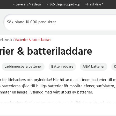
⭐ Leverans 1-2 dagar
⭐ 365 dagars öppet köp
⭐
Frakt 49kr *
ektronik
Batterier & batteriladdare
rier & batteriladdare
Laddningsbara batterier
Batteriladdare
AGM batterier
K
 för lifehackers och prylnördar! Här hittar du allt inom batterier till 
batterierna själv, till billiga batterier för mobiltelefoner, surfplatto
nheter en längre livslängd med vårt utbud av batterier.
om marknadens lägsta priser även prisgaranti, 365 dagars öppet köp oc