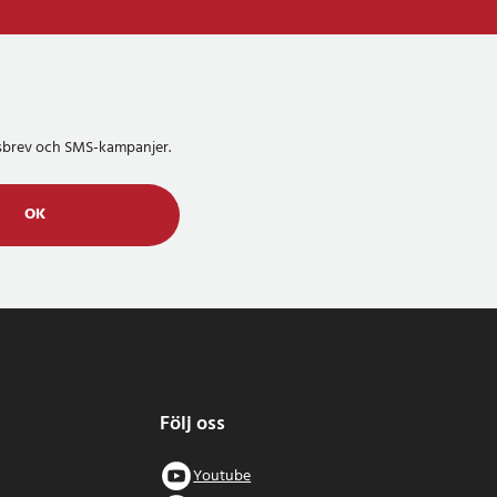
etsbrev och SMS-kampanjer.
OK
Följ oss
Youtube