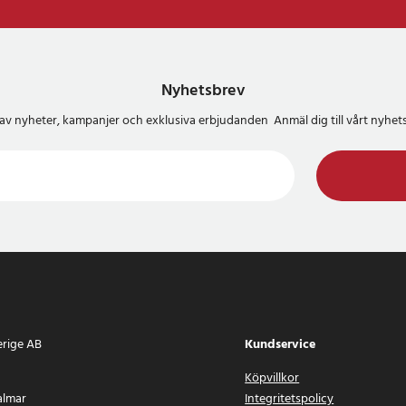
Nyhetsbrev
del av nyheter, kampanjer och exklusiva erbjudanden Anmäl dig till vårt nyh
erige AB
Kundservice
Köpvillkor
almar
Integritetspolicy