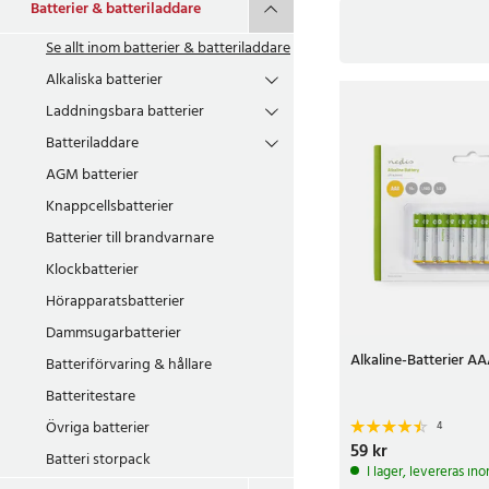
Batterier & batteriladdare
Se allt inom
batterier & batteriladdare
Alkaliska batterier
Batterigui
Laddningsbara batterier
Batteriladdare
Vilse i batteridjungel
AGM batterier
Knappcellsbatterier
Batteriladdare
Batterier till brandvarnare
Laddbara batterier är
hittar du ett stort u
Klockbatterier
Hörapparatsbatterier
Laddningsbara ba
Dammsugarbatterier
Har batterierna till 
Alkaline-Batterier A
Batteriförvaring & hållare
till marknadens lägsta
Batteritestare
AA-batterier, AAA-ba
Övriga batterier
4
Pris
59 kr
:
59 kr
Batteri storpack
Hörapparatsbatte
I lager, levereras in