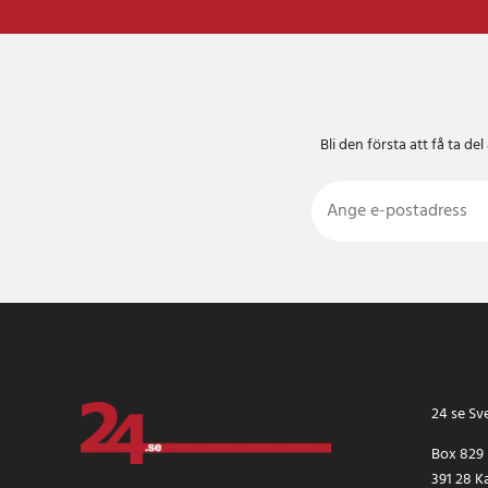
Bli den första att få ta 
24 se Sv
Box 829
391 28 K