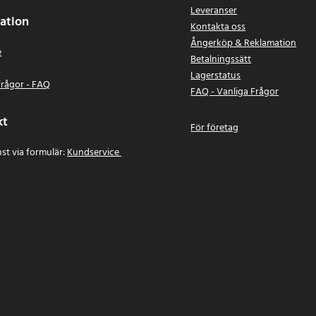
Leveranser
ation
Kontakta oss
Ångerköp & Reklamation
e
Betalningssätt
n
Lagerstatus
frågor - FAQ
FAQ - Vanliga Frågor
kt
För företag
st via formulär:
Kundservice