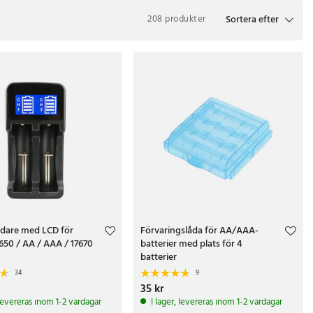
Sortera efter
208 produkter
jälv genom att placera dem i laddaren när batteriet tagit slut. Här
n med ett stort sortiment av alkaliska batterier och lithiumbatterier
ddare med LCD för
Förvaringslåda för AA/AAA-
. ficklampor, e-cigaretter och elektriska bilar till laddningsbara
8650 / AA / AAA / 17670
batterier med plats för 4
batterier
34
9
kr
Pris
35 kr
:
35 kr
 levereras inom 1-2 vardagar
I lager, levereras inom 1-2 vardagar