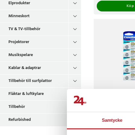
Behöver du batterier
Elprodukter
Köp
Minneskort
9v batterier
9v batteri används til
TV & TV-tillbehör
Projektorer
Musikspelare
Kablar & adaptrar
Tillbehör till surfplattor
Fläktar & luftkylare
CCR1220 knappcellsba
pack – ersätter DL12
Tillbehör
8
Refurbished
Nuvarande pris
39 kr
:
39 k
Samtycke
49 kr
49 kr
I lager, levereras in