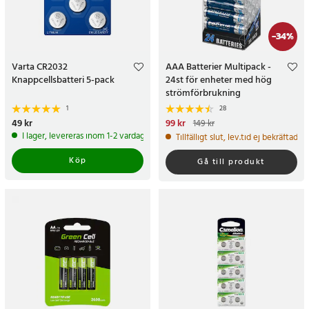
-
34
%
Varta CR2032
AAA Batterier Multipack -
Knappcellsbatteri 5-pack
24st för enheter med hög
strömförbrukning
1
28
Pris
49 kr
:
49 kr
Nuvarande pris
99 kr
:
99 kr
Tidigare
149 kr
pris
:
149 kr
I lager, levereras inom 1-2 vardagar
Tillfälligt slut, lev.tid ej bekräftad
Köp
Gå till produkt