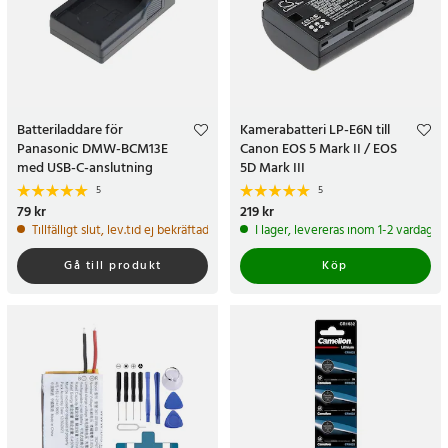
Batteriladdare för
Kamerabatteri LP-E6N till
Panasonic DMW-BCM13E
Canon EOS 5 Mark II / EOS
med USB-C-anslutning
5D Mark III
5
5
Pris
79 kr
:
79 kr
Pris
219 kr
:
219 kr
Tillfälligt slut, lev.tid ej bekräftad
I lager, levereras inom 1-2 vardagar
Gå till produkt
Köp