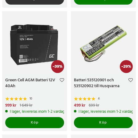
-
39
%
-
29
%
Green Cell AGM Batteri 12V
Batteri 535120901 och
40Ah
535120902 till Husqvarna
10
4
Nuvarande pris
999 kr
:
999 kr
Tidigare
Nuvarande pris
499 kr
:
499 kr
Tidigare
1 649 kr
699 kr
pris
:
1 649 kr
pris
:
699 kr
I lager, levereras inom 1-2 vardagar
I lager, levereras inom 1-2 vardagar
Köp
Köp