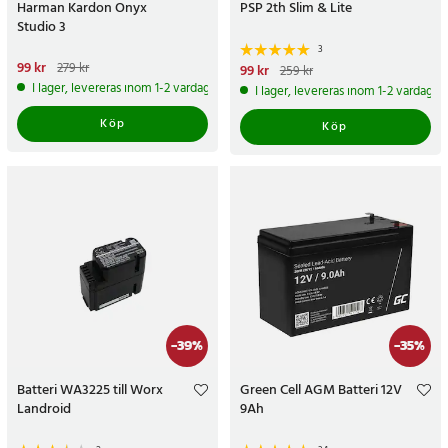
Harman Kardon Onyx
PSP 2th Slim & Lite
Studio 3
3
Nuvarande pris
99 kr
:
99 kr
Tidigare
279 kr
Nuvarande pris
99 kr
:
99 kr
Tidigare
259 kr
pris
:
279 kr
pris
:
259 kr
I lager, levereras inom 1-2 vardagar
I lager, levereras inom 1-2 vardagar
Köp
Köp
-
39
%
-
35
%
Batteri WA3225 till Worx
Green Cell AGM Batteri 12V
Landroid
9Ah