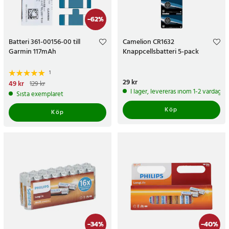
-
62
%
Batteri 361-00156-00 till
Camelion CR1632
Garmin 117mAh
Knappcellsbatteri 5-pack
1
Pris
29 kr
:
29 kr
Nuvarande pris
49 kr
:
49 kr
Tidigare
129 kr
pris
:
129 kr
I lager, levereras inom 1-2 vardagar
Sista exemplaret
Köp
Köp
-
34
%
-
40
%