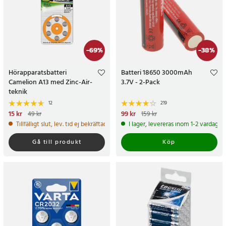
-
69
%
-
38
%
Hörapparatsbatteri
Batteri 18650 3000mAh
Camelion A13 med Zinc-Air-
3.7V - 2-Pack
teknik
12
219
Nuvarande pris
15 kr
:
15 kr
Tidigare
Nuvarande pris
99 kr
:
99 kr
Tidigare
49 kr
159 kr
pris
:
49 kr
pris
:
159 kr
Tillfälligt slut, lev. tid ej bekräftad.
I lager, levereras inom 1-2 vardagar
Gå till produkt
Köp