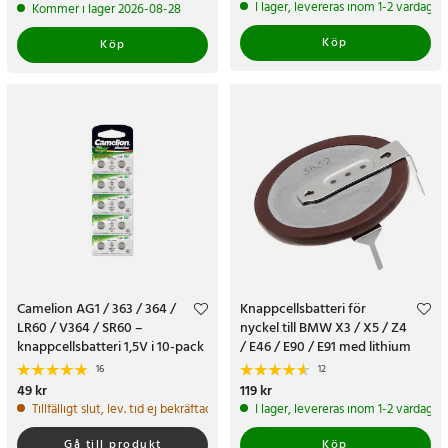
pris
:
299 kr
I lager, levereras inom 1-2 vardagar
Kommer i lager 2026-08-28
Köp
Köp
Camelion AG1 / 363 / 364 /
Knappcellsbatteri för
LR60 / V364 / SR60 –
nyckel till BMW X3 / X5 / Z4
knappcellsbatteri 1,5V i 10-pack
/ E46 / E90 / E91 med lithium
vanadium-teknik
16
12
Pris
49 kr
:
49 kr
Pris
119 kr
:
119 kr
Tillfälligt slut, lev. tid ej bekräftad.
I lager, levereras inom 1-2 vardagar
Gå till produkt
Köp