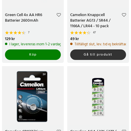
Green Cell 4x AA HR6
Camelion Knappcell
Batterier 2600mAh
Batterier AG13 / SR44 /
1166A / LR44 - 10 pack
7
47
Pris
129 kr
:
129 kr
Pris
49 kr
:
49 kr
I lager, levereras inom 1-2 vardagar
Tillfälligt slut, lev. tid ej bekräftad.
Köp
Gå till produkt