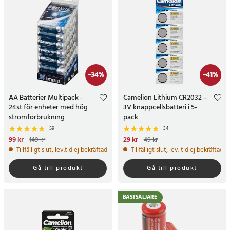
-
34
%
-
41
%
AA Batterier Multipack -
Camelion Lithium CR2032 –
24st för enheter med hög
3V knappcellsbatteri i 5-
strömförbrukning
pack
59
34
Nuvarande pris
99 kr
:
99 kr
Tidigare
Nuvarande pris
29 kr
:
29 kr
Tidigare
149 kr
49 kr
pris
:
149 kr
pris
:
49 kr
Tillfälligt slut, lev.tid ej bekräftad
Tillfälligt slut, lev. tid ej bekräftad.
Gå till produkt
Gå till produkt
BÄSTSÄLJARE