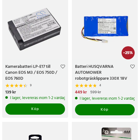
-
25
%
Kamerabatteri LP-E17 till
Batteri HUSQVARNA
Canon EOS M3 / EOS 750D /
AUTOMOWER
EOS 760D
robotgräsklippare 330X 18V
5200 MAH
9
4
Pris
139 kr
:
139 kr
Nuvarande pris
449 kr
:
449 kr
Tidigare
599 kr
pris
:
599 kr
I lager, levereras inom 1-2 vardagar
I lager, levereras inom 1-2 vardagar
Köp
Köp