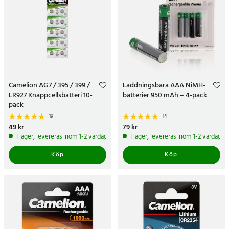
Camelion AG7 / 395 / 399 /
Laddningsbara AAA NiMH-
LR927 Knappcellsbatteri 10-
batterier 950 mAh – 4-pack
pack
19
14
Pris
49 kr
:
49 kr
Pris
79 kr
:
79 kr
I lager, levereras inom 1-2 vardagar
I lager, levereras inom 1-2 vardagar
Köp
Köp