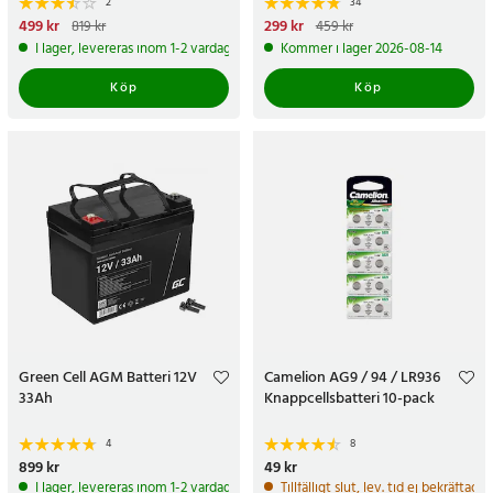
2
34
Nuvarande pris
499 kr
:
499 kr
Tidigare
Nuvarande pris
299 kr
:
299 kr
Tidigare
819 kr
459 kr
pris
:
819 kr
pris
:
459 kr
I lager, levereras inom 1-2 vardagar
Kommer i lager 2026-08-14
Köp
Köp
Green Cell AGM Batteri 12V
Camelion AG9 / 94 / LR936
33Ah
Knappcellsbatteri 10-pack
4
8
Pris
899 kr
:
899 kr
Pris
49 kr
:
49 kr
I lager, levereras inom 1-2 vardagar
Tillfälligt slut, lev. tid ej bekräftad.