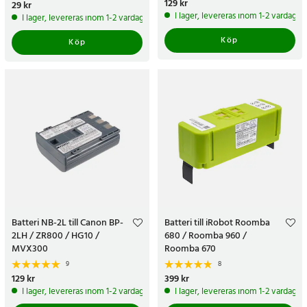
Pris
129 kr
:
129 kr
Pris
29 kr
:
29 kr
I lager, levereras inom 1-2 vardagar
I lager, levereras inom 1-2 vardagar
Köp
Köp
Batteri NB-2L till Canon BP-
Batteri till iRobot Roomba
2LH / ZR800 / HG10 /
680 / Roomba 960 /
MVX300
Roomba 670
9
8
Pris
129 kr
:
129 kr
Pris
399 kr
:
399 kr
I lager, levereras inom 1-2 vardagar
I lager, levereras inom 1-2 vardagar