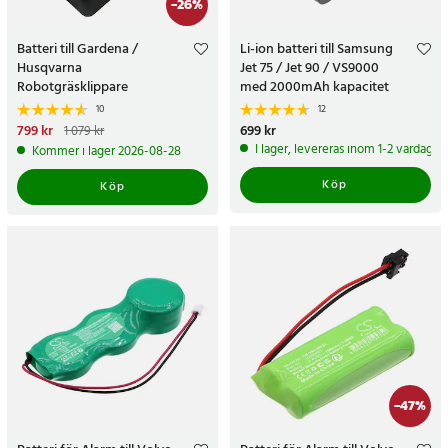
-
26
%
Batteri till Gardena /
Li-ion batteri till Samsung
Husqvarna
Jet 75 / Jet 90 / VS9000
Robotgräsklippare
med 2000mAh kapacitet
10
12
Nuvarande pris
799 kr
:
799 kr
Tidigare
Pris
699 kr
:
699 kr
1 079 kr
pris
:
1 079 kr
I lager, levereras inom 1-2 vardagar
Kommer i lager 2026-08-28
Köp
Köp
-
47
%