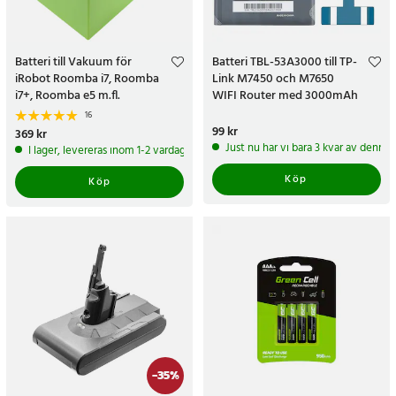
Batteri till Vakuum för
Batteri TBL-53A3000 till TP-
iRobot Roomba i7, Roomba
Link M7450 och M7650
i7+, Roomba e5 m.fl.
WIFI Router med 3000mAh
kapacitet
16
Pris
99 kr
:
99 kr
Pris
369 kr
:
369 kr
Just nu har vi bara 3 kvar av denna
I lager, levereras inom 1-2 vardagar
Köp
Köp
-
35
%