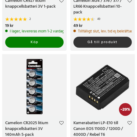
Camelion CR927 litium
Camelion AG4 / 376 / 377 /
knappcellsbatteri 3V 1-pack
LR66 Knappcellsbatteri 10-
pack
2
49
Pris
19 kr
:
19 kr
Pris
49 kr
:
49 kr
I lager, levereras inom 1-2 vardagar
Tillfälligt slut, lev. tid ej bekräftad.
Köp
Gå till produkt
-
29
%
Camelion CR2025 litium
Kamerabatteri LP-E10 till
knappcellsbatteri 3V
Canon EOS 1100D / 1200D /
140mAh 5-pack
4000D / Rebel T6