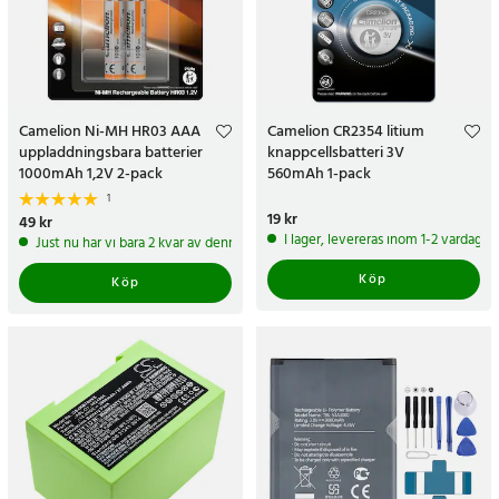
Camelion Ni-MH HR03 AAA
Camelion CR2354 litium
uppladdningsbara batterier
knappcellsbatteri 3V
1000mAh 1,2V 2-pack
560mAh 1-pack
1
Pris
19 kr
:
19 kr
Pris
49 kr
:
49 kr
I lager, levereras inom 1-2 vardagar
Just nu har vi bara 2 kvar av denna produkt
Köp
Köp