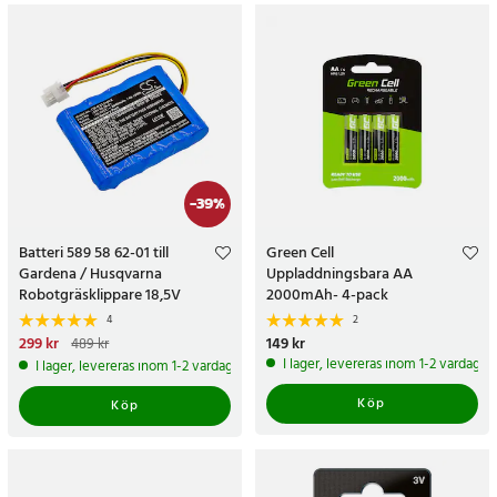
-
39
%
Batteri 589 58 62-01 till
Green Cell
Gardena / Husqvarna
Uppladdningsbara AA
Robotgräsklippare 18,5V
2000mAh- 4-pack
2600mAh
4
2
Nuvarande pris
299 kr
:
299 kr
Tidigare
Pris
149 kr
:
149 kr
489 kr
pris
:
489 kr
I lager, levereras inom 1-2 vardagar
I lager, levereras inom 1-2 vardagar
Köp
Köp