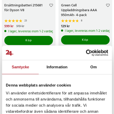
Ersättningsbatteri 215681
Green Cell
för Dyson V8
Uppladdningsbara AAA
950mAh- 4-pack
23
8
Nuvarande pris
599 kr
:
599 kr
Tidigare
Pris
129 kr
:
129 kr
919 kr
pris
:
919 kr
I lager, levereras inom 1-2 vardagar
I lager, levereras inom 1-2 vardagar
Köp
Köp
Samtycke
Information
Om
Denna webbplats använder cookies
Vi använder enhetsidentifierare för att anpassa innehållet
och annonserna till användarna, tillhandahålla funktioner
för sociala medier och analysera vår trafik. Vi
Nedis Plug-in
Alive Alkaliska AA-batterier
vidarebefordrar även sådana identifierare och annan
batteriladdare för AA- och
40-pack