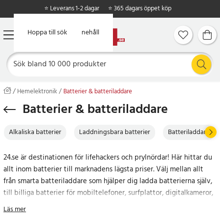
⭐ Leverans 1-2 dagar
⭐ 365 dagars öppet köp
Hoppa till huvudinnehåll
Hoppa till sök
Hemelektronik
Batterier & batteriladdare
Batterier & batteriladdare
Alkaliska batterier
Laddningsbara batterier
Batteriladdare
24.se är destinationen för lifehackers och prylnördar! Här hittar du
allt inom batterier till marknadens lägsta priser. Välj mellan allt
från smarta batteriladdare som hjälper dig ladda batterierna själv,
till billiga batterier för mobiltelefoner, surfplattor, digitalkameror,
spelkonsoler och precis allt däremellan. Spara pengar och ge dina
Läs mer
enheter en längre livslängd med vårt utbud av batterier.