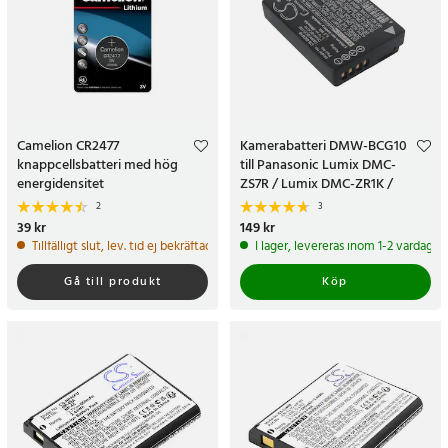
Camelion CR2477
Kamerabatteri DMW-BCG10
knappcellsbatteri med hög
till Panasonic Lumix DMC-
energidensitet
ZS7R / Lumix DMC-ZR1K /
Lumix DMC-TZ7K
2
3
Pris
39 kr
:
39 kr
Pris
149 kr
:
149 kr
Tillfälligt slut, lev. tid ej bekräftad.
I lager, levereras inom 1-2 vardagar
Gå till produkt
Köp