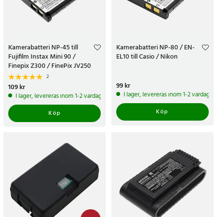
Kamerabatteri NP-45 till
Kamerabatteri NP-80 / EN-
Fujifilm Instax Mini 90 /
EL10 till Casio / Nikon
Finepix Z300 / FinePix JV250
2
Pris
99 kr
:
99 kr
Pris
109 kr
:
109 kr
I lager, levereras inom 1-2 vardagar
I lager, levereras inom 1-2 vardagar
Köp
Köp