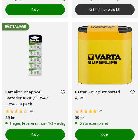
Köp
Gå till produkt
BÄSTSÄLJARE
Camelion Knappcell
Batteri 3R12 platt batteri
Batterier AG10 / SR54 /
4,5V
LR54 - 10 pack
45
25
Pris
49 kr
:
49 kr
Pris
39 kr
:
39 kr
I lager, levereras inom 1-2 vardagar
Sista exemplaret
Köp
Köp