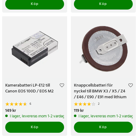
Köp
Köp
Kamerabatteri LP-E12 till
Knappcellsbatteri för
Canon EOS 100D / EOS M2
nyckel till BMW X3 / X5 / Z4
/ E46 / E90 / E91 med lithium
vanadium-teknik
6
2
Pris
149 kr
:
149 kr
Pris
119 kr
:
119 kr
I lager, levereras inom 1-2 vardagar
I lager, levereras inom 1-2 vardagar
Köp
Köp