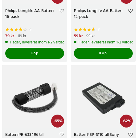
Philips Longlife AA-Batteri
Philips Longlife AA-Batteri
16-pack
12-pack
6
3
Nuvarande pris
79 kr
:
79 kr
Tidigare
Nuvarande pris
59 kr
:
59 kr
Tidigare
119 kr
99 kr
pris
:
119 kr
pris
:
99 kr
I lager, levereras inom 1-2 vardagar
I lager, levereras inom 1-2 vardagar
Köp
Köp
-
65
%
-
62
%
Batteri PR-633496 till
Batteri PSP-S110 till Sony