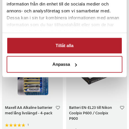
AAA-batterier
information från din enhet till de sociala medier och
9
1
annons- och analysföretag som vi samarbetar med.
Pris
129 kr
:
129 kr
Pris
169 kr
:
169 kr
Dessa kan i sin tur kombinera informationen med annan
I lager, levereras inom 1-2 vardagar
I lager, levereras inom 1-2 vardagar
information som du har tillhandahållit eller som de har
samlat in när du har använt deras tjänster.
Köp
Köp
Tillåt alla
Anpassa
Maxell AA Alkaline batterier
Batteri EN-EL23 till Nikon
med lång livslängd - 4-pack
Coolpix P600 / Coolpix
P900
1