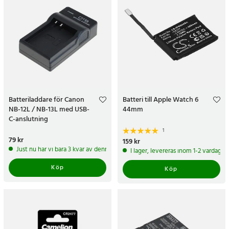
Batteriladdare för Canon
Batteri till Apple Watch 6
NB-12L / NB-13L med USB-
44mm
C-anslutning
1
Pris
79 kr
:
79 kr
Pris
159 kr
:
159 kr
Just nu har vi bara 3 kvar av denna produkt
I lager, levereras inom 1-2 vardagar
Köp
Köp