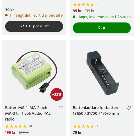
5
Pris
39 kr
:
39 kr
Nuvarande pris
99 kr
:
99 kr
Tidigare
139 kr
pris
:
139 kr
Tillfälligt slut, lev. tid ej bekräftad.
I lager, levereras inom 1-2 vardagar
Gå till produkt
Köp
-
33
%
Batteri MA-1, MA-2 och
Batteriladdare för batteri
MA-3 till Tivoli Audio PAL
18650 / 21700 / 17670 mm
radio
10
73
Nuvarande pris
199 kr
:
199 kr
Tidigare
Pris
79 kr
:
79 kr
299 kr