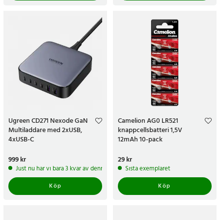
Ugreen CD271 Nexode GaN
Camelion AG0 LR521
Multiladdare med 2xUSB,
knappcellsbatteri 1,5V
4xUSB-C
12mAh 10-pack
Pris
999 kr
:
999 kr
Pris
29 kr
:
29 kr
Just nu har vi bara 3 kvar av denna produkt
Sista exemplaret
Köp
Köp