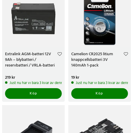
Extralink AGM-batteri 12V
Camelion CR2025 litium
9Ah – blybatteri /
knappcellsbatteri 3V
reservbatteri / VRLA-batteri
140mAh 1-pack
Pris
219 kr
:
219 kr
Pris
19 kr
:
19 kr
Just nu har vi bara 3 kvar av denna produkt
Just nu har vi bara 3 kvar av denna
Köp
Köp