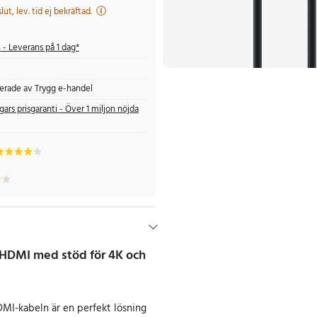
 slut, lev. tid ej bekräftad.
s
- Leverans på 1 dag*
fierade av Trygg e-handel
gars prisgaranti - Över 1 miljon nöjda
l HDMI med stöd för 4K och
DMI-kabeln är en perfekt lösning