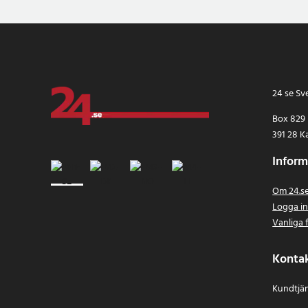
24 se Sv
Box 829
391 28 K
Inform
Om 24.s
Logga i
Vanliga 
Konta
Kundtjän