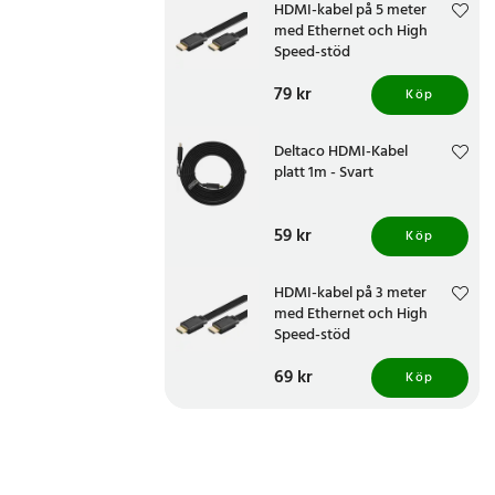
HDMI-kabel på 5 meter
med Ethernet och High
Speed-stöd
Pris
79 kr
:
79 kr
Köp
Deltaco HDMI-Kabel
platt 1m - Svart
Pris
59 kr
:
59 kr
Köp
HDMI-kabel på 3 meter
med Ethernet och High
Speed-stöd
Pris
69 kr
:
69 kr
Köp