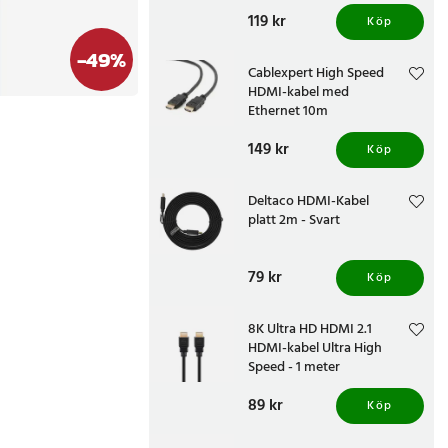
Pris
119 kr
:
119 kr
Köp
-
49
%
Cablexpert High Speed
HDMI-kabel med
Ethernet 10m
Pris
149 kr
:
149 kr
Köp
Deltaco HDMI-Kabel
platt 2m - Svart
Pris
79 kr
:
79 kr
Köp
8K Ultra HD HDMI 2.1
HDMI-kabel Ultra High
Speed - 1 meter
Pris
89 kr
:
89 kr
Köp