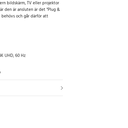
tern bildskärm, TV eller projektor
När den är ansluten är det "Plug &
er behövs och går därför att
4K UHD, 60 Hz
9