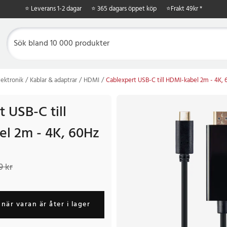
⭐ Leverans 1-2 dagar
⭐ 365 dagars öppet köp
⭐
Frakt 49kr *
ektronik
Kablar & adaptrar
HDMI
Cablexpert USB-C till HDMI-kabel 2m - 4K,
 USB-C till
l 2m - 4K, 60Hz
kr
Tidigare pris
:
309 kr
9 kr
när varan är åter i lager