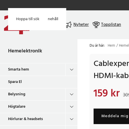
Hoppa till huvudinnehåll
Hoppa till sök
Meny
Nyheter
Topplistan
Du är här:
Hem
Hemel
Hemelektronik
Cablexpert
Smarta hem
HDMI-kabe
Spara El
159 kr
Nuvarande pris
:
159 
Belysning
30
Högtalare
Meddela mig 
Hörlurar & headsets