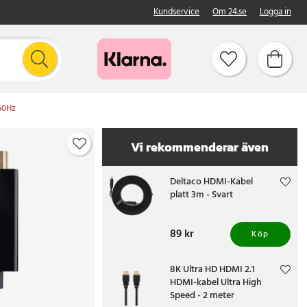
Kundservice
Om 24.se
Logga in
 60Hz
Vi rekommenderar även
Deltaco HDMI-Kabel
platt 3m - Svart
Pris
89 kr
:
89 kr
Köp
8K Ultra HD HDMI 2.1
HDMI-kabel Ultra High
Speed - 2 meter