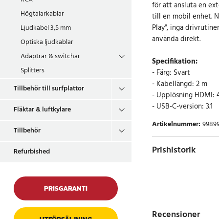
för att ansluta en ex
Högtalarkablar
till en mobil enhet. 
Play", inga drivrutin
Ljudkabel 3,5 mm
använda direkt.
Optiska ljudkablar
Adaptrar & switchar
Specifikation:
Splitters
- Färg: Svart
- Kabellängd: 2 m
Tillbehör till surfplattor
- Upplösning HDMI: 
- USB-C-version: 3.1
Fläktar & luftkylare
Artikelnummer
:
9989
Tillbehör
Prishistorik
Refurbished
PRISGARANTI
Recensioner