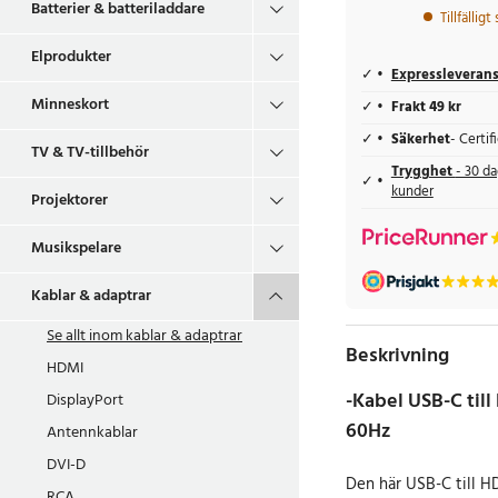
Batterier & batteriladdare
Tillfälligt
Elprodukter
Expressleveran
Minneskort
Frakt 49 kr
Säkerhet
- Certi
TV & TV-tillbehör
Trygghet
- 30 da
kunder
Projektorer
Musikspelare
Kablar & adaptrar
Se allt inom
kablar & adaptrar
Beskrivning
HDMI
-Kabel USB-C til
DisplayPort
60Hz
Antennkablar
DVI-D
Den här USB-C till H
RCA