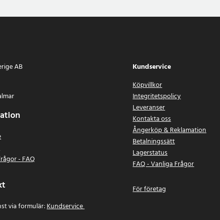
erige AB
Kundservice
Köpvillkor
almar
Integritetspolicy
Leveranser
ation
Kontakta oss
Ångerköp & Reklamation
e
Betalningssätt
n
Lagerstatus
frågor - FAQ
FAQ - Vanliga Frågor
kt
För företag
st via formulär:
Kundservice