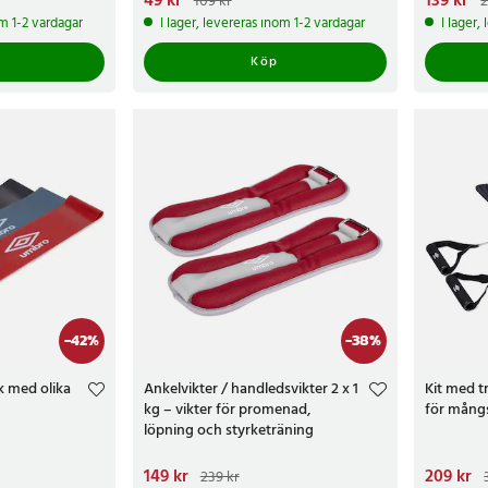
49 kr
139 kr
109 kr
2
24.se är en
109 kr
229 kr
om 1-2 vardagar
I lager, levereras inom 1-2 vardagar
I lager,
nöjda kund
öppet köp 
Köp
Varför bet
-
42
%
-
38
%
k med olika
Ankelvikter / handledsvikter 2 x 1
Kit med t
kg – vikter för promenad,
för mång
löpning och styrketräning
kr
Tidigare pris
:
Nuvarande pris
149 kr
:
149 kr
Tidigare pris
:
Nuvarand
209 kr
239 kr