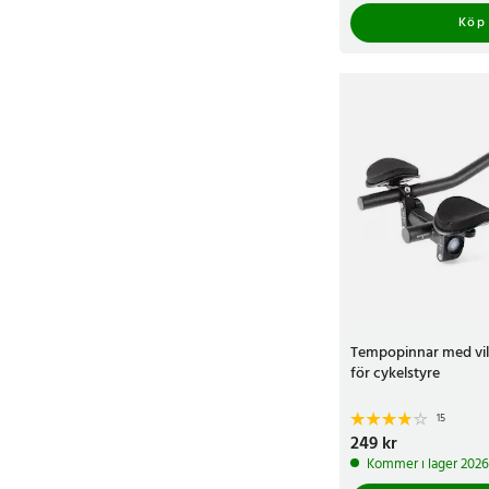
Köp
Tempopinnar med vi
för cykelstyre
15
Pris
249 kr
:
249 kr
Kommer i lager 202