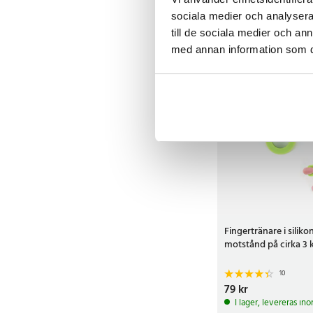
sociala medier och analysera 
Köp
till de sociala medier och a
med annan information som du 
Fingertränare i silik
motstånd på cirka 3 
10
Pris
79 kr
:
79 kr
I lager, levereras in