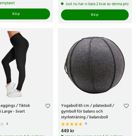
259 kr
xemplaret
Just nu har vi bara 2 kvar av denna produkt
Köp
Köp
eggings / Tiktok
Yogaboll 65 cm / pilatesboll /
i Large - Svart
gymboll för balans och
styrketräning / balansboll
4
11
r
Pris
449 kr
:
449 kr