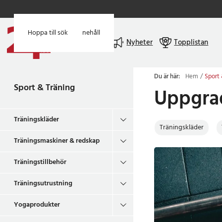
Hoppa till huvudinnehåll
Hoppa till sök
Meny
Nyheter
Topplistan
Du är här:
Hem
Sport 
Sport & Träning
Uppgrad
Träningskläder
Träningskläder
Träningsmaskiner & redskap
Träningstillbehör
Träningsutrustning
Yogaprodukter