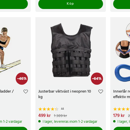
Köp
-
46
%
-
64
%
ladder /
Justerbar viktväst i neopren 10
Innerlår 
kg
effektiv 
44
kr
Tidigare pris
:
Nuvarande pris
499 kr
:
499 kr
Tidigare pris
:
Nuvarand
179 kr
1 389 kr
2
1 389 kr
239 kr
om 1-2 vardagar
I lager, levereras inom 1-2 vardagar
I lager,