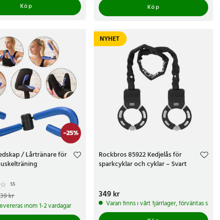
Köp
Köp
NYHET
-
25
%
redskap / Lårtränare för
Rockbros 85922 Kedjelås för
muskelträning
sparkcyklar och cyklar – Svart
55
Pris
349 kr
:
349 kr
e pris
:
179 kr
Tidigare pris
:
39 kr
Varan finns i vårt fjärrlager, förväntas ski
 levereras inom 1-2 vardagar