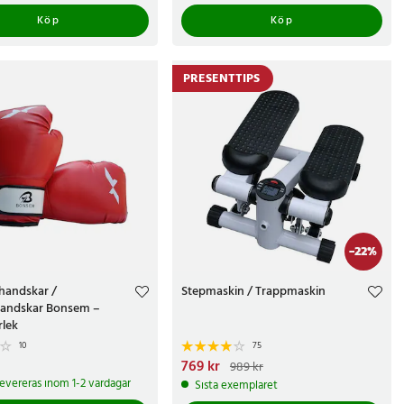
Köp
Köp
PRESENTTIPS
-
22
%
handskar /
Stepmaskin / Trappmaskin
handskar Bonsem –
rlek
10
75
kr
Nuvarande pris
769 kr
:
769 kr
Tidigare pris
:
989 kr
989 kr
 levereras inom 1-2 vardagar
Sista exemplaret