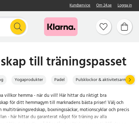
Kundservice
Om 24.se
Logga in
kap till träningspasset
ng
Yogaprodukter
Padel
Pulsklockor & aktivitetsarmband
a villkor hemma - när du vill! Här hittar du riktigt bra
skap för ditt hemmagym till marknadens bästa priser! Välj och
n multiträningsredskap, boxningssäckar, motionscyklar och precis
lan - här hittar du garanterat något för träning av alla
er! När du handlar på 24.se får du alltid prisgaranti, 365 dagars
ch leverans inom 2-3 dagar eller 24 h med expressfrakt. Beställ
äningsredskap idag!