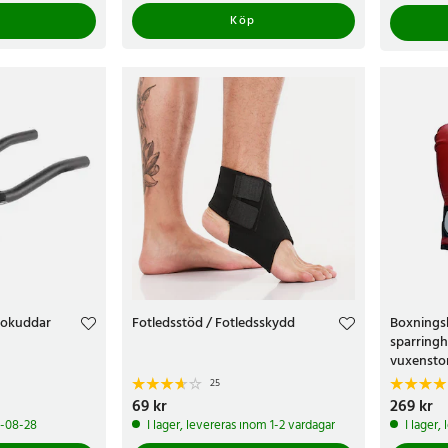
Köp
lokuddar
Fotledsstöd / Fotledsskydd
Boxnings
sparring
vuxensto
25
Pris
69 kr
:
69 kr
Pris
269 kr
:
269 
6-08-28
I lager, levereras inom 1-2 vardagar
I lager,