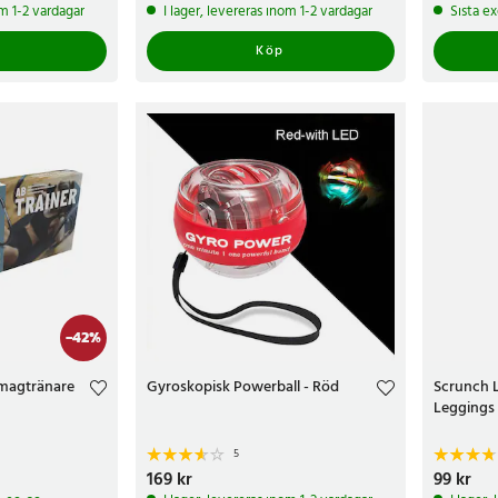
239 kr
309 kr
om 1-2 vardagar
I lager, levereras inom 1-2 vardagar
Sista e
Köp
-
42
%
v magtränare
Gyroskopisk Powerball - Röd
Scrunch L
Leggings 
5
kr
Tidigare pris
:
Pris
169 kr
:
169 kr
Pris
99 kr
:
99 k