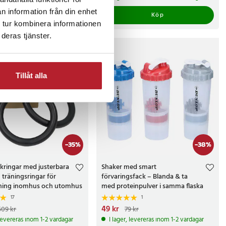
n information från din enhet
Köp
Köp
 tur kombinera informationen
deras tjänster.
Tillåt alla
-
35
%
-
38
%
kringar med justerbara
Shaker med smart
träningsringar för
förvaringsfack – Blanda & ta
äning inomhus och utomhus
med proteinpulver i samma flaska
17
1
e pris
:
329 kr
Tidigare pris
:
Nuvarande pris
49 kr
:
49 kr
Tidigare pris
:
509 kr
79 kr
79 kr
 levereras inom 1-2 vardagar
I lager, levereras inom 1-2 vardagar