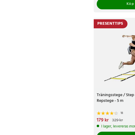
Köp
PRESENTTIPS
Träningsstege / Step 
Repstege - 5 m
18
Nuvarande pris
179 kr
:
179 
329 kr
329 kr
I lager, levereras in