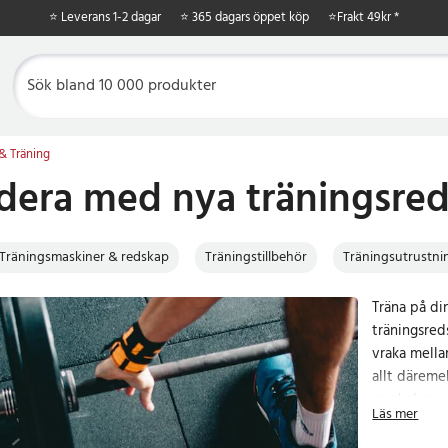
⭐ Leverans 1-2 dagar
⭐ 365 dagars öppet köp
⭐
Frakt 49kr *
& Träning
era med nya träningsreds
Träningsmaskiner & redskap
Träningstillbehör
Träningsutrustni
Träna på din
träningsred
vraka mella
allt däremel
muskelgrupp
Läs mer
öppet köp o
dina nya tr