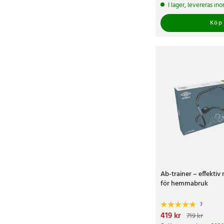
189 kr
I lager, levereras in
Köp
Ab-trainer – effekti
för hemmabruk
3
Nuvarande pris
419 kr
:
419 
719 kr
719 kr