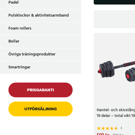
Padel
Pulsklockor & aktivitetsarmband
Foam rollers
Bollar
Övriga träningsprodukter
Smartringar
PRISGARANTI
UTFÖRSÄLJNING
Hantel- och skivstån
19 delar – total vikt 1
3
Nuvarande pris
:
599 