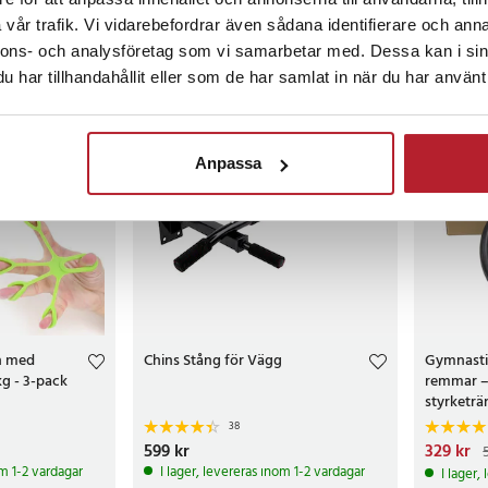
vår trafik. Vi vidarebefordrar även sådana identifierare och anna
Köp
nnons- och analysföretag som vi samarbetar med. Dessa kan i sin
har tillhandahållit eller som de har samlat in när du har använt 
BÄSTSÄLJARE
Anpassa
on med
Chins Stång för Vägg
Gymnasti
kg - 3-pack
remmar – 
styrketr
38
Pris
599 kr
:
599 kr
Nuvarand
329 kr
509 kr
om 1-2 vardagar
I lager, levereras inom 1-2 vardagar
I lager,