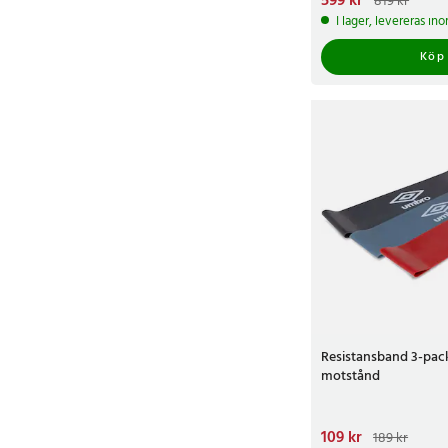
599 kr
819 kr
819 kr
I lager, levereras in
Köp
Resistansband 3-pac
motstånd
Nuvarande pris
109 kr
:
109 
189 kr