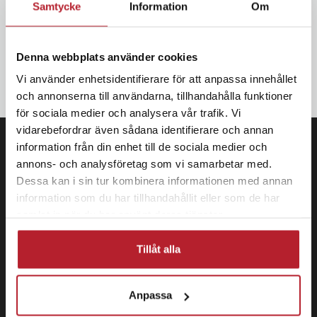
Samtycke
Information
Om
Bli den första att få ta del av nyheter, kampanjer och exklusiva
erbjudanden Anmäl dig till vårt nyhetsbrev och SMS-kampanjer.
Denna webbplats använder cookies
OK
Vi använder enhetsidentifierare för att anpassa innehållet
och annonserna till användarna, tillhandahålla funktioner
för sociala medier och analysera vår trafik. Vi
vidarebefordrar även sådana identifierare och annan
information från din enhet till de sociala medier och
annons- och analysföretag som vi samarbetar med.
Dessa kan i sin tur kombinera informationen med annan
information som du har tillhandahållit eller som de har
samlat in när du har använt deras tjänster.
Tillåt alla
Anpassa