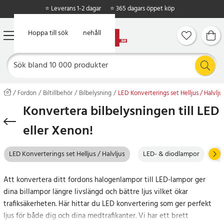
⭐ Leverans 1-2 dagar
⭐ 365 dagars öppet köp
Hoppa till huvudinnehåll
Hoppa till sök
Fordon
Biltillbehör
Bilbelysning
LED Konverterings set Helljus / Halvlju
Konvertera bilbelysningen till LED
eller Xenon!
LED Konverterings set Helljus / Halvljus
LED- & diodlampor
X
Att konvertera ditt fordons halogenlampor till LED-lampor ger
dina billampor längre livslängd och bättre ljus vilket ökar
trafiksäkerheten. Här hittar du LED konvertering som ger perfekt
ljus för både dig och dina medtrafikanter. Vi har ett brett