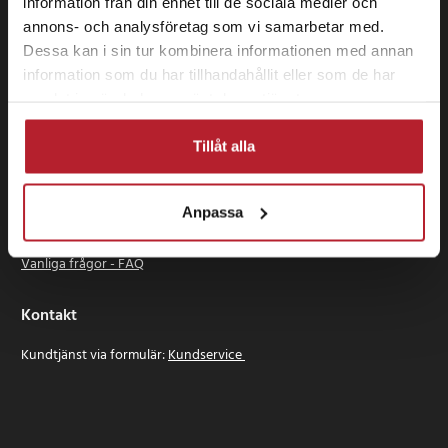
information från din enhet till de sociala medier och
annons- och analysföretag som vi samarbetar med.
Dessa kan i sin tur kombinera informationen med annan
information som du har tillhandahållit eller som de har
24 se Sverige AB
samlat in när du har använt deras tjänster.
Box 829
391 28 Kalmar
Tillåt alla
Information
Anpassa
Om 24.se
Logga in
Vanliga frågor - FAQ
Kontakt
Kundtjänst via formulär:
Kundservice