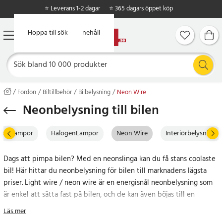
⭐ Leverans 1-2 dagar
⭐ 365 dagars öppet köp
Hoppa till huvudinnehåll
Hoppa till sök
Fordon
Biltillbehör
Bilbelysning
Neon Wire
Neonbelysning till bilen
nonLampor
HalogenLampor
Neon Wire
Interiörbelysning
Dags att pimpa bilen? Med en neonslinga kan du få stans coolaste
bil! Här hittar du neonbelysning för bilen till marknadens lägsta
priser. Light wire / neon wire är en energisnål neonbelysning som
är enkel att sätta fast på bilen, och de kan även böjas till en
passande form och skäras till valfri längd för skräddarsydd
Läs mer
bildekoration.