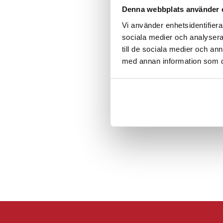
Köp
Denna webbplats använder 
Vi använder enhetsidentifierar
sociala medier och analysera 
Föregående
till de sociala medier och a
med annan information som du 