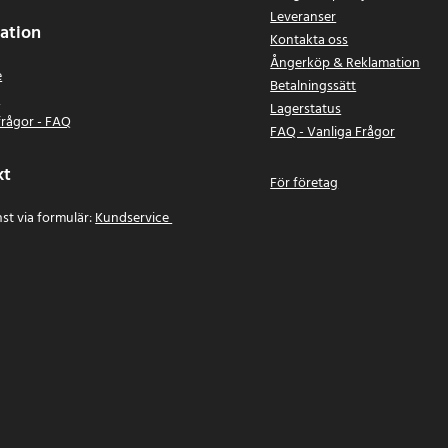
Leveranser
ation
Kontakta oss
Ångerköp & Reklamation
e
Betalningssätt
n
Lagerstatus
frågor - FAQ
FAQ - Vanliga Frågor
kt
För företag
st via formulär:
Kundservice