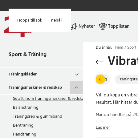
Hoppa till huvudinnehåll
Hoppa till sök
Meny
Nyheter
Topplistan
Du är här:
Hem
Sport 
Sport & Träning
Vibra
Träningskläder
Balansträning
Träningsr
Träningsmaskiner & redskap
Vill du köpa en vibr
Se allt inom
träningsmaskiner & redskap
resultat. Här hittar d
Balansträning
När du handlar på 24.
Träningsrep & gummiband
idag.
Benträning
Läs mer
Handträning