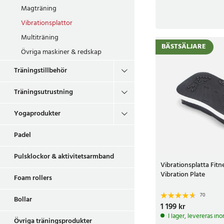
Magträning
Vibrationsplattor
Vibrations
Multiträning
BÄSTSÄLJARE
Övriga maskiner & redskap
Vibrationsplattan by
Träningstillbehör
vibrationsplatta är 
Träningsutrustning
Vibrationsp
Yogaprodukter
Hur många kalorier s
Padel
Därför brukar vibrat
Pulsklockor & aktivitetsarmband
Vibrationsplatta Fit
Köp vibrationspla
Vibration Plate
Foam rollers
24.se är en återförsä
70
Bollar
öppet köp och en kun
Pris
1 199 kr
:
1 199 kr
I lager, levereras in
Övriga träningsprodukter
Varför betala mer ä