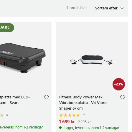
Sortera efter
7 produkter
LJARE
odcirkulationen och får musklerna att slappna av. Träning med
r. Ju mer muskler, desto större genomsnittlig kaloriförbrukning.
-
23
%
r bäst resultat.
splatta med LCD-
Fitness Body Power Max
4cm - Svart
Vibrationsplatta - Vit Vibro
Shaper 67 cm
er. Här får du prisgaranti, leverans inom 2-3 dagar, 365 dagars
4
17
kr
Nuvarande pris
1 699 kr
:
1 699 kr
Tidigare pris
:
2 195 kr
2 195 kr
 levereras inom 1-2 vardagar
I lager, levereras inom 1-2 vardagar