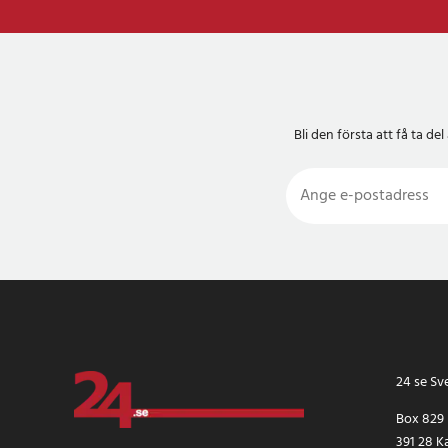
Bli den första att få ta 
24 se Sv
Box 829
391 28 K