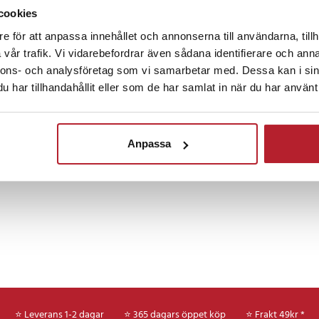
Köp
cookies
e för att anpassa innehållet och annonserna till användarna, tillh
vår trafik. Vi vidarebefordrar även sådana identifierare och anna
1
nnons- och analysföretag som vi samarbetar med. Dessa kan i sin
har tillhandahållit eller som de har samlat in när du har använt 
Anpassa
⭐ Leverans 1-2 dagar
⭐ 365 dagars öppet köp
⭐
Frakt 49kr *