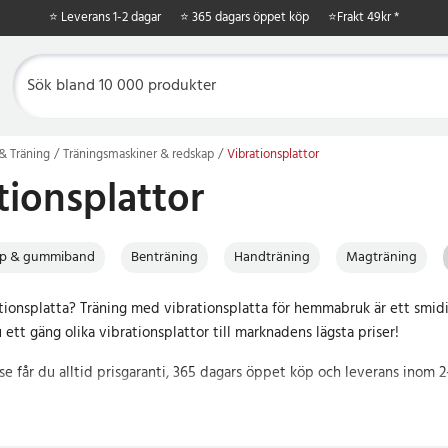
⭐ Leverans 1-2 dagar
⭐ 365 dagars öppet köp
⭐
Frakt 49kr *
& Träning
Träningsmaskiner & redskap
Vibrationsplattor
tionsplattor
ep & gummiband
Benträning
Handträning
Magträning
ationsplatta? Träning med vibrationsplatta för hemmabruk är ett smid
u ett gäng olika vibrationsplattor till marknadens lägsta priser!
se får du alltid prisgaranti, 365 dagars öppet köp och leverans inom 2