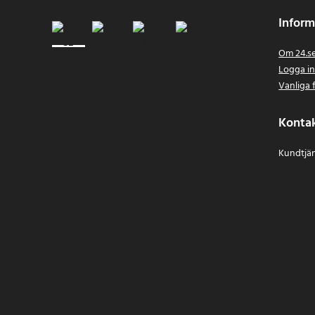
Inform
Om 24.s
Logga i
Vanliga 
Konta
Kundtjän