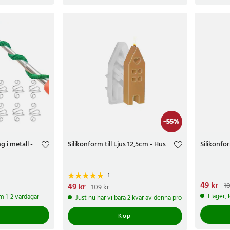
-
55
%
g i metall -
Silikonform till Ljus 12,5cm - Hus
Silikonfor
1
Nuvarand
49 kr
10
Nuvarande pris
49 kr
:
49 kr
Tidigare pris
:
109 kr
109 kr
109 kr
I lager,
om 1-2 vardagar
Just nu har vi bara 2 kvar av denna produkt
Köp