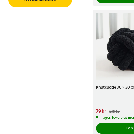
Knutkudde 30 × 30 cm
Nuvarande pris
79 kr
:
79 k
219 kr
219 kr
I lager, levereras in
Köp