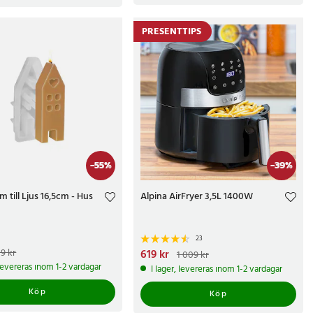
PRESENTTIPS
-
55
%
-
39
%
m till Ljus 16,5cm - Hus
Alpina AirFryer 3,5L 1400W
23
e pris
:
49 kr
Tidigare pris
:
9 kr
Nuvarande pris
619 kr
:
619 kr
Tidigare pris
:
1 009 kr
1 009 kr
 levereras inom 1-2 vardagar
I lager, levereras inom 1-2 vardagar
Köp
Köp