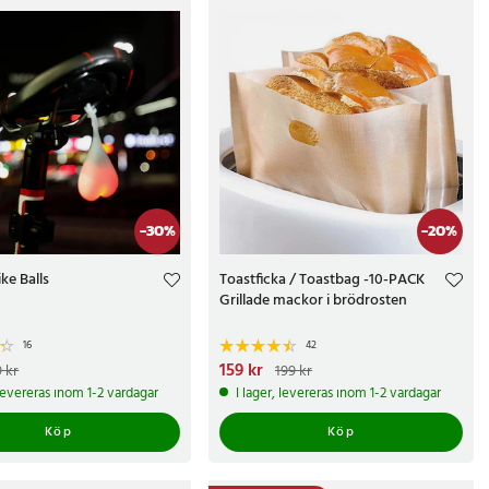
-
30
%
-
20
%
ke Balls
Toastficka / Toastbag -10-PACK
Grillade mackor i brödrosten
16
42
e pris
:
69 kr
Tidigare pris
:
Nuvarande pris
159 kr
:
159 kr
Tidigare pris
:
 kr
199 kr
199 kr
 levereras inom 1-2 vardagar
I lager, levereras inom 1-2 vardagar
Köp
Köp