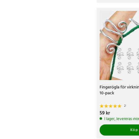
Fingerögla för virknin
10-pack
2
Pris
59 kr
:
59 kr
I lager, levereras in
Köp