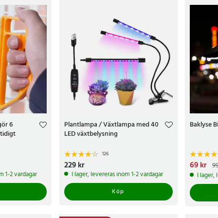
gör 6
Plantlampa / Växtlampa med 40
Baklyse Bi
tidigt
LED växtbelysning
126
Pris
229 kr
:
229 kr
Nuvarand
69 kr
99
99 kr
om 1-2 vardagar
I lager, levereras inom 1-2 vardagar
I lager,
Köp