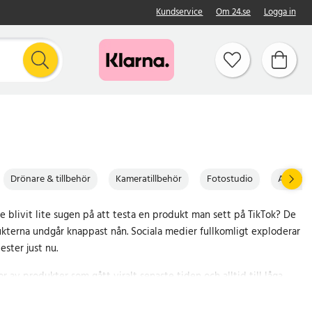
Kundservice
Om 24.se
Logga in
Drönare & tillbehör
Kameratillbehör
Fotostudio
Actionk
e blivit lite sugen på att testa en produkt man sett på TikTok? De
ukterna undgår knappast nån. Sociala medier fullkomligt exploderar
ester just nu.
r av produkter som gått viralt senaste tiden och alltid till låga
äll ett gäng produkter och testa själv om de lever upp till hajpen.
tt följa och tagga oss på
Instagram
och
TikTok
när du testar dina