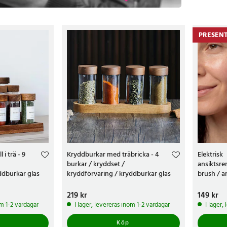
produkter f
PRESENT
i trä - 9
Kryddburkar med träbricka - 4
Elektrisk
burkar / kryddset /
ansiktsre
ddburkar glas
kryddförvaring / kryddburkar glas
brush / an
med lock
cleansing
Pris
219 kr
:
219 kr
Pris
149 kr
:
149 
om 1-2 vardagar
I lager, levereras inom 1-2 vardagar
I lager,
Köp