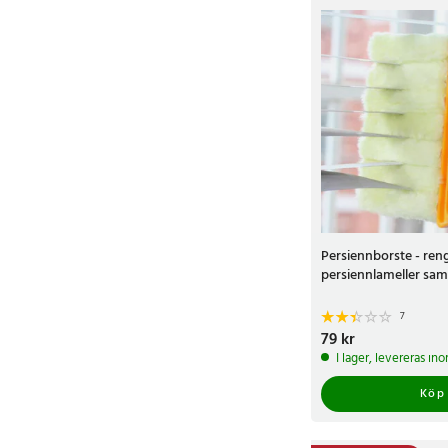
Persiennborste - ren
persiennlameller sam
7
Pris
79 kr
:
79 kr
I lager, levereras in
Köp