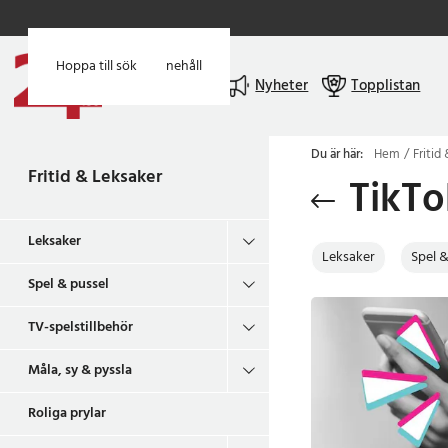
Hoppa till huvudinnehåll
Hoppa till sök
Meny
Nyheter
Topplistan
Du är här:
Hem
Fritid
Fritid & Leksaker
TikTo
Leksaker
Leksaker
Spel &
Spel & pussel
TV-spelstillbehör
Måla, sy & pyssla
Roliga prylar