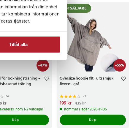
n information från din enhet
TIPS
BÄSTSÄLJARE
 tur kombinera informationen
deras tjänster.
Tillåt alla
-
47
%
-
55
%
l för boxningsträning –
Oversize hoodie filt i ultramjuk
sbaserad träning
fleece - grå
14
72
e pris
:
79 kr
Tidigare pris
:
Nuvarande pris
199 kr
:
199 kr
Tidigare pris
:
9 kr
439 kr
439 kr
 levereras inom 1-2 vardagar
Kommer i lager 2026-11-06
Köp
Köp