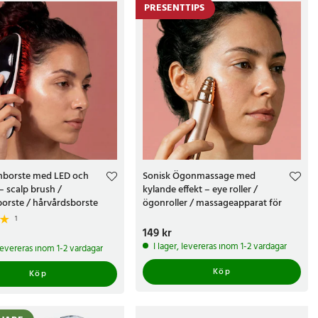
PRESENTTIPS
nborste med LED och
Sonisk Ögonmassage med
 scalp brush /
kylande effekt – eye roller /
orste / hårvårdsborste
ögonroller / massageapparat för
ögonområde
1
Pris
149 kr
:
149 kr
kr
I lager, levereras inom 1-2 vardagar
 levereras inom 1-2 vardagar
Köp
Köp