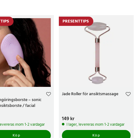
rån oss!
TIPS
PRESENTTIPS
Jade Roller för ansiktsmassage
ngöringsborste – sonic
siktsborste / facial
 brush
kr
Pris
149 kr
:
149 kr
 levereras inom 1-2 vardagar
I lager, levereras inom 1-2 vardagar
Köp
Köp