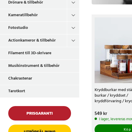
Drönare & tillbehör
Kameratillbehör
Fotostudio
Actionkameror & tillbehör
Filament till 3D-skrivare
Musikinstrument & tillbehör
Chakrastenar
Kryddburkar med ställ 
Tarotkort
burkar / kryddset /
kryddförvaring / kry
med lock
Pris
549 kr
:
549 kr
PRISGARANTI
I lager, levereras in
Köp
UTFÖRSÄLJNING