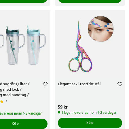
sugrör 1,1 liter /
Elegant sax i rostfritt stål
g med lock /
g med handtag /
e färger
1
Pris
59 kr
:
59 kr
r
I lager, levereras inom 1-2 vardagar
 levereras inom 1-2 vardagar
Köp
Köp