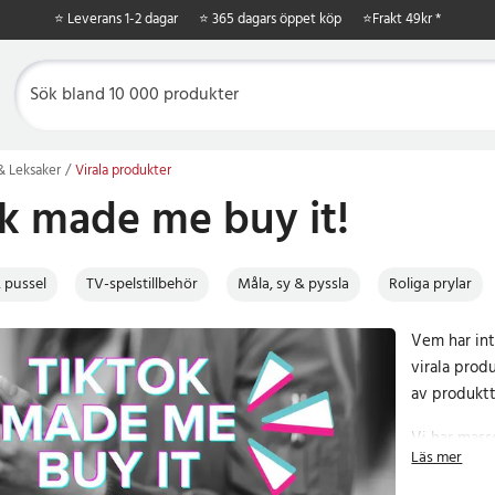
⭐ Leverans 1-2 dagar
⭐ 365 dagars öppet köp
⭐
Frakt 49kr *
 & Leksaker
Virala produkter
k made me buy it!
 pussel
TV-spelstillbehör
Måla, sy & pyssla
Roliga prylar
Vem har int
virala prod
av produktt
Vi har masso
Läs mer
priser. Best
Glöm inte a