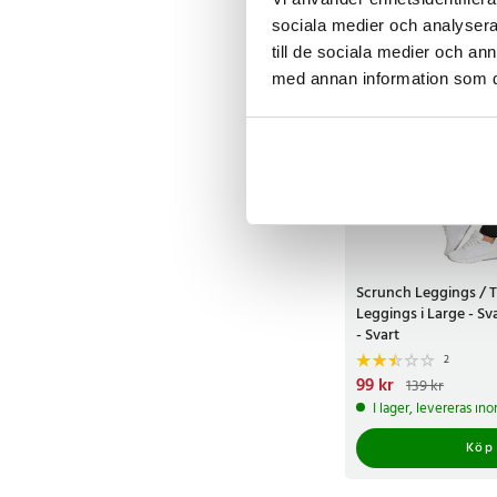
sociala medier och analysera 
till de sociala medier och a
med annan information som du 
Scrunch Leggings / T
Leggings i Large - S
- Svart
2
Nuvarande pris
99 kr
:
99 k
139 kr
139 kr
I lager, levereras in
Köp