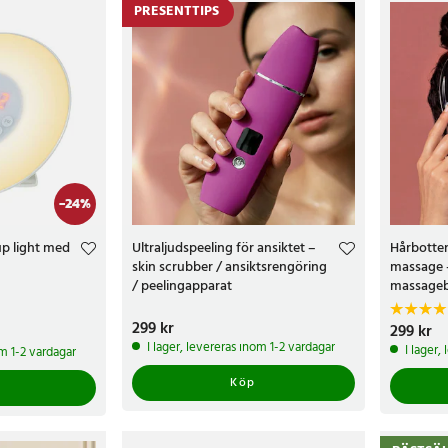
PRESENTTIPS
-
24
%
p light med
Ultraljudspeeling för ansiktet –
Hårbotte
skin scrubber / ansiktsrengöring
massage –
/ peelingapparat
massageb
Pris
299 kr
:
299 kr
kr
Tidigare pris
:
Pris
299 kr
:
299 
I lager, levereras inom 1-2 vardagar
I lager,
om 1-2 vardagar
Köp