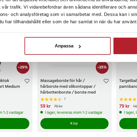
vår trafik. Vi vidarebefordrar även sådana identifierare och anna
PRESENT
nnons- och analysföretag som vi samarbetar med. Dessa kan i sin
har tillhandahållit eller som de har samlat in när du har använt 
Anpassa
-
29
%
-
25
%
iktok
Massageborste för hår /
Targetbal
vart Medium
hårborste med silikontoppar /
pannband
hårbottenborste / borste med
massagefunktion
7
r
Tidigare pris
:
Nuvarande pris
59 kr
:
59 kr
Tidigare pris
:
Nuvarand
79 kr
79 kr
14
79 kr
149 kr
om 1-2 vardagar
I lager, levereras inom 1-2 vardagar
I lager,
Köp