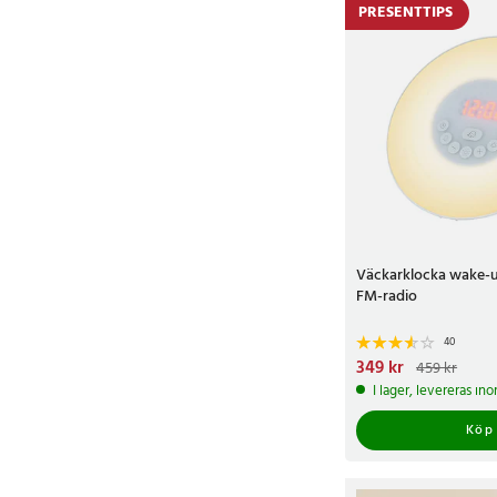
PRESENTTIPS
Väckarklocka wake-u
FM-radio
40
Nuvarande pris
349 kr
:
349 
459 kr
459 kr
I lager, levereras in
Köp