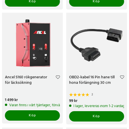
Köp
Köp
Ancel S160 rökgenerator
OBD2-kabel 16 Pin hane till
för läcksökning
hona förlängning 30 cm
2
Pris
1 499 kr
:
1 499 kr
Pris
99 kr
:
99 kr
Varan finns i vårt fjärrlager, förväntas skickas inom 5-7 arbetsdagar
I lager, levereras inom 1-2 vardagar
Köp
Köp