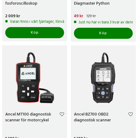
fosforoscilloskop
Diagmaster Python
Pris
2 009 kr
:
2 009 kr
Nuvarande pris
49 kr
:
49 kr
Tidigare
129 kr
pris
:
129 kr
Varan finns i vårt fjärrlager, förväntas skickas inom 5-7 arbetsdagar
Just nu har vi bara 3 kvar av denna
Köp
Köp
Ancel MT100 diagnostisk
Ancel BZ700 OBD2
scanner för motorcykel
diagnostisk scanner