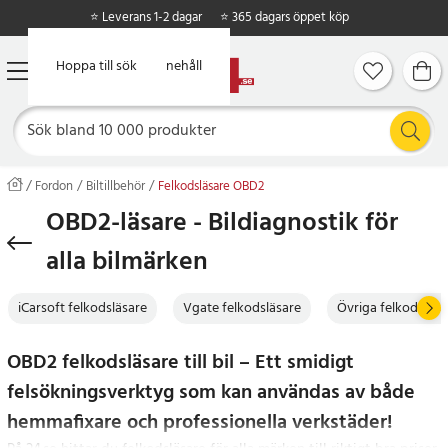
⭐ Leverans 1-2 dagar
⭐ 365 dagars öppet köp
Hoppa till huvudinnehåll
Hoppa till sök
Fordon
Biltillbehör
Felkodsläsare OBD2
OBD2-läsare - Bildiagnostik för
alla bilmärken
iCarsoft felkodsläsare
Vgate felkodsläsare
Övriga felkodsläsa
OBD2 felkodsläsare till bil – Ett smidigt
felsökningsverktyg som kan användas av både
hemmafixare och professionella verkstäder!