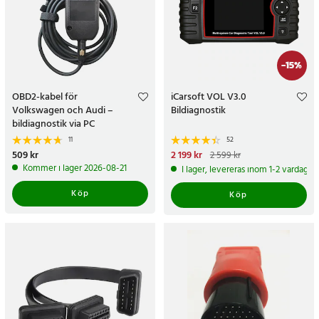
-
15
%
OBD2-kabel för
iCarsoft VOL V3.0
Volkswagen och Audi –
Bildiagnostik
bildiagnostik via PC
11
52
Pris
509 kr
:
509 kr
Nuvarande pris
2 199 kr
:
2 599 kr
2 199 kr
Tidigare pris
:
2 599 kr
Kommer i lager 2026-08-21
I lager, levereras inom 1-2 vardagar
Köp
Köp