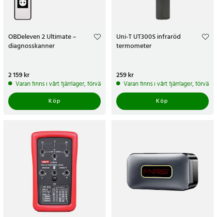
OBDeleven 2 Ultimate –
Uni-T UT300S infraröd
diagnosskanner
termometer
Pris
2 159 kr
:
2 159 kr
Pris
259 kr
:
259 kr
Varan finns i vårt fjärrlager, förväntas skickas inom 5-7 arbetsdagar
Varan finns i vårt fjärrlager, förvän
Köp
Köp