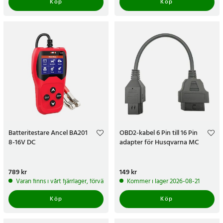
Köp
Köp
Batteritestare Ancel BA201
OBD2-kabel 6 Pin till 16 Pin
8-16V DC
adapter för Husqvarna MC
Pris
789 kr
:
789 kr
Pris
149 kr
:
149 kr
Varan finns i vårt fjärrlager, förväntas skickas inom 5-7 arbetsdagar
Kommer i lager 2026-08-21
Köp
Köp