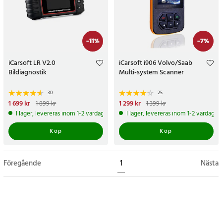
-
11
%
-
7
%
iCarsoft LR V2.0
iCarsoft i906 Volvo/Saab
Bildiagnostik
Multi-system Scanner
30
25
Nuvarande pris
1 699 kr
:
Nuvarande pris
1 299 kr
:
1 899 kr
1 399 kr
1 699 kr
Tidigare pris
:
1 899 kr
1 299 kr
Tidigare pris
:
1 399 kr
I lager, levereras inom 1-2 vardagar
I lager, levereras inom 1-2 vardagar
Köp
Köp
Föregående
1
Nästa