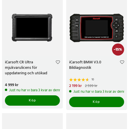
-
15
%
iCarsoft CR Ultra
iCarsoft BMM V3.0
mjukvarulicens för
Bildiagnostik
uppdatering och utökad
funktionalitet - 1 år
10
Pris
4 999 kr
:
4 999 kr
Nuvarande pris
2 199 kr
:
2 599 kr
2 199 kr
Tidigare pris
:
2 599 kr
Just nu har vi bara 3 kvar av denna produkt
Just nu har vi bara 3 kvar av denna
Köp
Köp