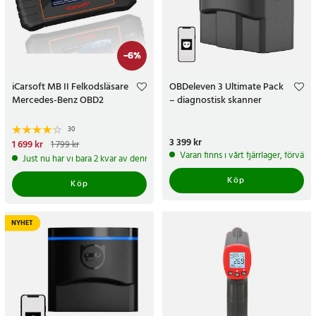
-
6
%
iCarsoft MB II Felkodsläsare
OBDeleven 3 Ultimate Pack
Mercedes-Benz OBD2
– diagnostisk skanner
30
Pris
3 399 kr
:
3 399 kr
Nuvarande pris
1 699 kr
:
1 799 kr
1 699 kr
Tidigare pris
:
1 799 kr
Varan finns i vårt fjärrlager, förvän
Just nu har vi bara 2 kvar av denna produkt
Köp
Köp
NYHET