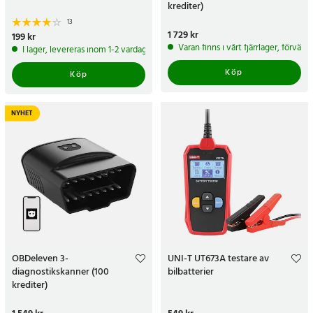
krediter)
13
Pris
1 729 kr
:
1 729 kr
Pris
199 kr
:
199 kr
Varan finns i vårt fjärrlager, förvän
I lager, levereras inom 1-2 vardagar
Köp
Köp
NYHET
OBDeleven 3-
UNI-T UT673A testare av
diagnostikskanner (100
bilbatterier
krediter)