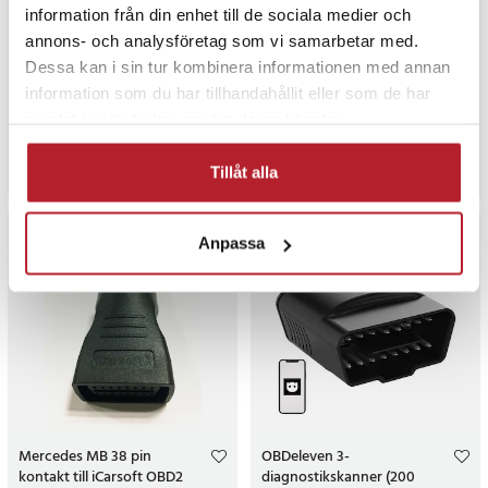
information från din enhet till de sociala medier och
Ancel AS100/AC100 OBD2-
Bluetooth batteritestare
diagnostikverktyg med
Ancel BM200 6-20V DC
annons- och analysföretag som vi samarbetar med.
LCD-skärm och stöd för flera
Dessa kan i sin tur kombinera informationen med annan
protokoll
2
information som du har tillhandahållit eller som de har
Pris
389 kr
:
389 kr
Pris
359 kr
:
359 kr
samlat in när du har använt deras tjänster.
I lager, levereras inom 1-2 vardagar
I lager, levereras inom 1-2 vardagar
Köp
Köp
Tillåt alla
NYHET
Anpassa
Mercedes MB 38 pin
OBDeleven 3-
kontakt till iCarsoft OBD2
diagnostikskanner (200