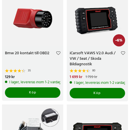
-
6
%
Bmw 20 kontakt till OBD2
iCarsoft VAWS V2.0 Audi /
VW / Seat / Skoda
Bildiagnostik
35
80
Pris
129 kr
:
129 kr
Nuvarande pris
1 699 kr
:
1 799 kr
1 699 kr
Tidigare pris
:
1 799 kr
I lager, levereras inom 1-2 vardagar
I lager, levereras inom 1-2 vardagar
Köp
Köp