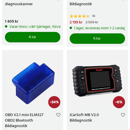
diagnosskanner
Bildiagnostik
66
Pris
1 409 kr
:
1 409 kr
Nuvarande pris
2 199 kr
:
2 599 kr
2 199 kr
Tidigare pris
:
2 599 kr
Varan finns i vårt fjärrlager, förväntas skickas inom 5-7 arbetsdagar
I lager, levereras inom 1-2 vardagar
Köp
Köp
-
34
%
-
6
%
OBD V2.1 mini ELM327
iCarSoft MB V2.0
OBD2 Bluetooth
Bildiagnostik
Bildiagnostik