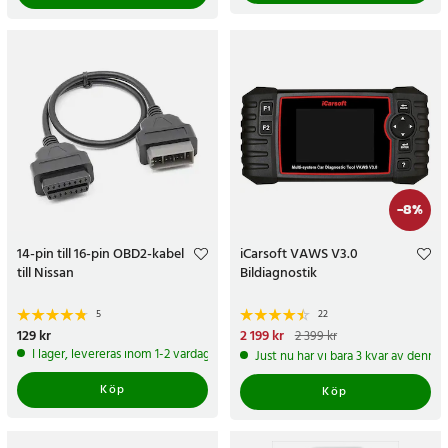
-
8
%
14-pin till 16-pin OBD2-kabel
iCarsoft VAWS V3.0
till Nissan
Bildiagnostik
5
22
Pris
129 kr
:
129 kr
Nuvarande pris
2 199 kr
:
2 399 kr
2 199 kr
Tidigare pris
:
2 399 kr
I lager, levereras inom 1-2 vardagar
Just nu har vi bara 3 kvar av denna
Köp
Köp