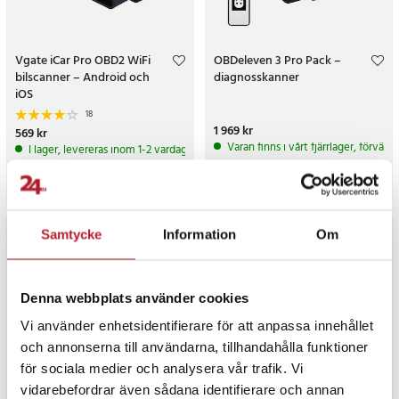
Vgate iCar Pro OBD2 WiFi
OBDeleven 3 Pro Pack –
bilscanner – Android och
diagnosskanner
iOS
18
Pris
1 969 kr
:
1 969 kr
Pris
569 kr
:
569 kr
Varan finns i vårt fjärrlager, förvän
I lager, levereras inom 1-2 vardagar
Köp
Köp
Samtycke
Information
Om
Denna webbplats använder cookies
Vi använder enhetsidentifierare för att anpassa innehållet
och annonserna till användarna, tillhandahålla funktioner
för sociala medier och analysera vår trafik. Vi
vidarebefordrar även sådana identifierare och annan