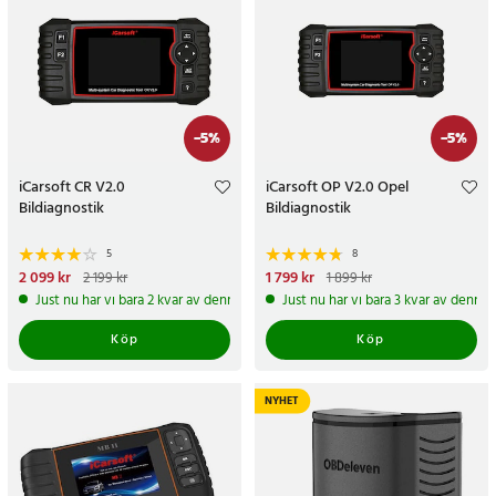
-
5
%
-
5
%
iCarsoft CR V2.0
iCarsoft OP V2.0 Opel
Bildiagnostik
Bildiagnostik
5
8
Nuvarande pris
2 099 kr
:
Nuvarande pris
1 799 kr
:
2 199 kr
1 899 kr
2 099 kr
Tidigare pris
:
2 199 kr
1 799 kr
Tidigare pris
:
1 899 kr
Just nu har vi bara 2 kvar av denna produkt
Just nu har vi bara 3 kvar av denna
Köp
Köp
NYHET