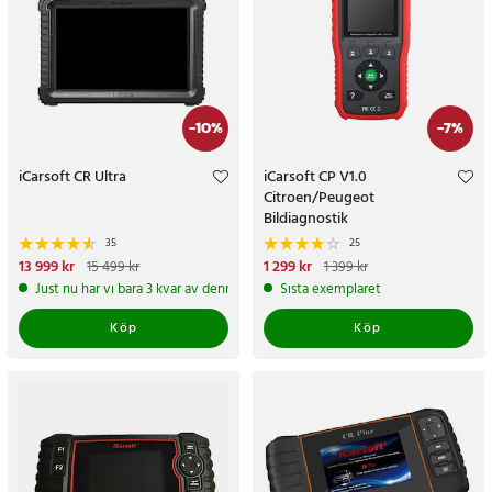
-
10
%
-
7
%
iCarsoft CR Ultra
iCarsoft CP V1.0
Citroen/Peugeot
Bildiagnostik
35
25
Nuvarande pris
13 999 kr
:
Nuvarande pris
1 299 kr
:
15 499 kr
1 399 kr
13 999 kr
Tidigare pris
:
15 499 kr
1 299 kr
Tidigare pris
:
1 399 kr
Just nu har vi bara 3 kvar av denna produkt
Sista exemplaret
Köp
Köp