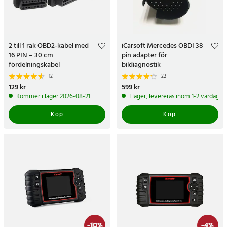
2 till 1 rak OBD2-kabel med
iCarsoft Mercedes OBDI 38
16 PIN – 30 cm
pin adapter för
fördelningskabel
bildiagnostik
12
22
Pris
129 kr
:
129 kr
Pris
599 kr
:
599 kr
Kommer i lager 2026-08-21
I lager, levereras inom 1-2 vardagar
Köp
Köp
-
10
%
-
4
%