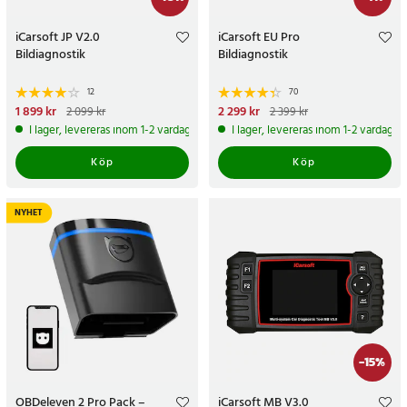
iCarsoft JP V2.0
iCarsoft EU Pro
Bildiagnostik
Bildiagnostik
12
70
Nuvarande pris
1 899 kr
:
Nuvarande pris
2 299 kr
:
2 099 kr
2 399 kr
1 899 kr
Tidigare pris
:
2 099 kr
2 299 kr
Tidigare pris
:
2 399 kr
I lager, levereras inom 1-2 vardagar
I lager, levereras inom 1-2 vardagar
Köp
Köp
NYHET
-
15
%
OBDeleven 2 Pro Pack –
iCarsoft MB V3.0