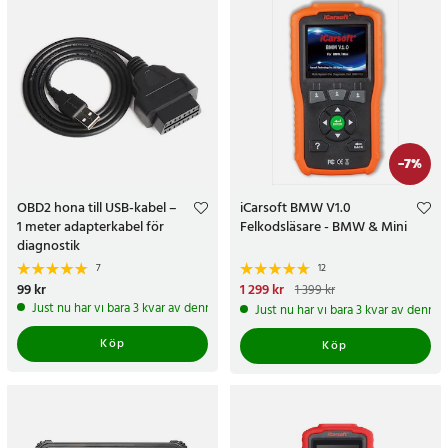
-
7
%
OBD2 hona till USB-kabel –
iCarsoft BMW V1.0
1 meter adapterkabel för
Felkodsläsare - BMW & Mini
diagnostik
7
12
Pris
99 kr
:
99 kr
Nuvarande pris
1 299 kr
:
1 399 kr
1 299 kr
Tidigare pris
:
1 399 kr
Just nu har vi bara 3 kvar av denna produkt
Just nu har vi bara 3 kvar av denna
Köp
Köp