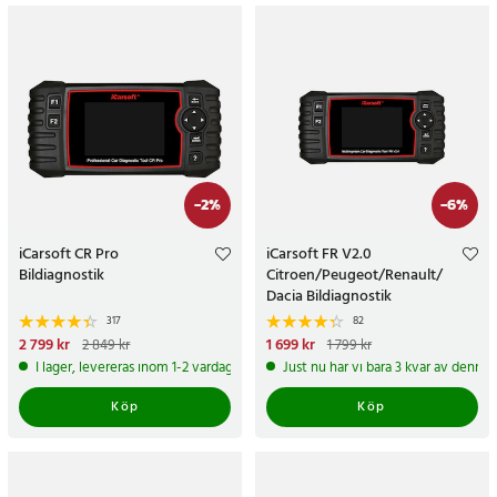
-
2
%
-
6
%
iCarsoft CR Pro
iCarsoft FR V2.0
Bildiagnostik
Citroen/Peugeot/Renault/
Dacia Bildiagnostik
317
82
Nuvarande pris
2 799 kr
:
Nuvarande pris
1 699 kr
:
2 849 kr
1 799 kr
2 799 kr
Tidigare pris
:
2 849 kr
1 699 kr
Tidigare pris
:
1 799 kr
I lager, levereras inom 1-2 vardagar
Just nu har vi bara 3 kvar av denna
Köp
Köp