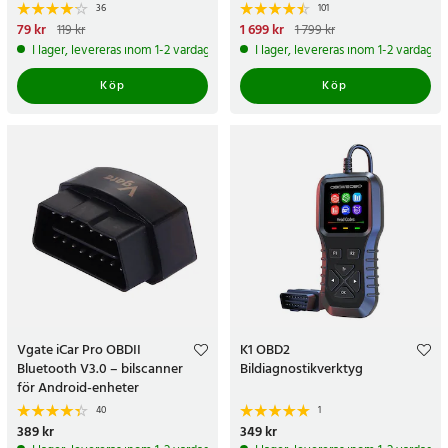
36
101
Nuvarande pris
79 kr
:
79 kr
Tidigare
Nuvarande pris
1 699 kr
:
119 kr
1 799 kr
pris
:
119 kr
1 699 kr
Tidigare pris
:
1 799 kr
I lager, levereras inom 1-2 vardagar
I lager, levereras inom 1-2 vardagar
Köp
Köp
Vgate iCar Pro OBDII
K1 OBD2
Bluetooth V3.0 – bilscanner
Bildiagnostikverktyg
för Android-enheter
40
1
Pris
389 kr
:
389 kr
Pris
349 kr
:
349 kr