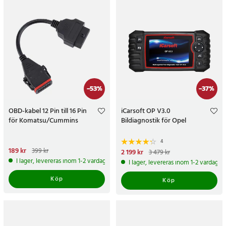
-
53
%
-
37
%
OBD-kabel 12 Pin till 16 Pin
iCarsoft OP V3.0
för Komatsu/Cummins
Bildiagnostik för Opel
4
Nuvarande pris
189 kr
:
189 kr
Tidigare
399 kr
Nuvarande pris
2 199 kr
:
3 479 kr
pris
:
399 kr
2 199 kr
Tidigare pris
:
3 479 kr
I lager, levereras inom 1-2 vardagar
I lager, levereras inom 1-2 vardagar
Köp
Köp