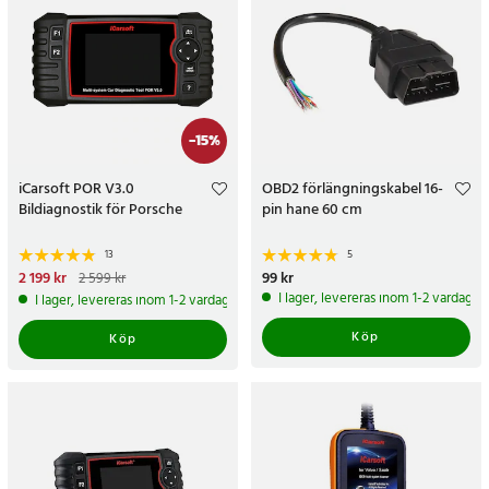
-
15
%
iCarsoft POR V3.0
OBD2 förlängningskabel 16-
Bildiagnostik för Porsche
pin hane 60 cm
13
5
Nuvarande pris
2 199 kr
:
Pris
99 kr
:
99 kr
2 599 kr
2 199 kr
Tidigare pris
:
2 599 kr
I lager, levereras inom 1-2 vardagar
I lager, levereras inom 1-2 vardagar
Köp
Köp