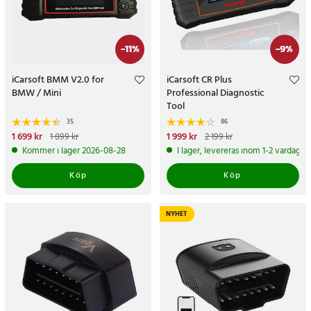
-
11
%
-
9
%
iCarsoft BMM V2.0 for
iCarsoft CR Plus
BMW / Mini
Professional Diagnostic
Tool
35
86
Nuvarande pris
1 699 kr
:
Nuvarande pris
1 999 kr
:
1 899 kr
2 199 kr
1 699 kr
Tidigare pris
:
1 899 kr
1 999 kr
Tidigare pris
:
2 199 kr
Kommer i lager 2026-08-28
I lager, levereras inom 1-2 vardagar
Köp
Köp
NYHET