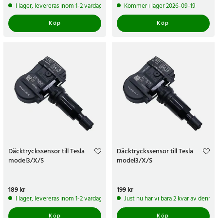
I lager, levereras inom 1-2 vardagar
Kommer i lager 2026-09-19
Köp
Köp
Däcktryckssensor till Tesla
Däcktryckssensor till Tesla
model3/X/S
model3/X/S
Pris
189 kr
:
189 kr
Pris
199 kr
:
199 kr
I lager, levereras inom 1-2 vardagar
Just nu har vi bara 2 kvar av denna
Köp
Köp