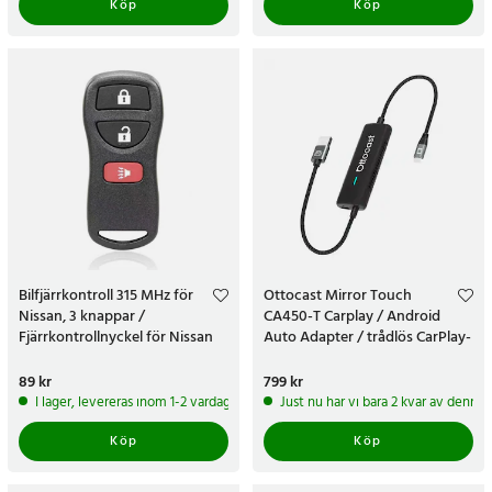
Köp
Köp
Bilfjärrkontroll 315 MHz för
Ottocast Mirror Touch
Nissan, 3 knappar /
CA450-T Carplay / Android
Fjärrkontrollnyckel för Nissan
Auto Adapter / trådlös CarPlay-
315 MHz
adapter
Pris
89 kr
:
89 kr
Pris
799 kr
:
799 kr
I lager, levereras inom 1-2 vardagar
Just nu har vi bara 2 kvar av denna
Köp
Köp