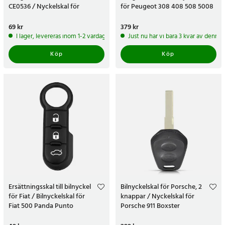
CE0536 / Nyckelskal för
för Peugeot 308 408 508 5008
Peugeot Expert Citroën
Dispatch
Pris
69 kr
:
69 kr
Pris
379 kr
:
379 kr
I lager, levereras inom 1-2 vardagar
Just nu har vi bara 3 kvar av denna
Köp
Köp
Ersättningsskal till bilnyckel
Bilnyckelskal för Porsche, 2
för Fiat / Bilnyckelskal för
knappar / Nyckelskal för
Fiat 500 Panda Punto
Porsche 911 Boxster