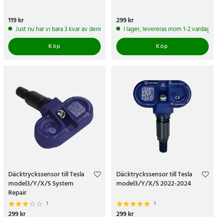
Pris
119 kr
:
119 kr
Pris
299 kr
:
299 kr
Just nu har vi bara 3 kvar av denna produkt
I lager, levereras inom 1-2 vardagar
Köp
Köp
Däcktryckssensor till Tesla
Däcktryckssensor till Tesla
model3/Y/X/S System
model3/Y/X/S 2022-2024
Repair
1
1
Pris
299 kr
:
299 kr
Pris
299 kr
:
299 kr