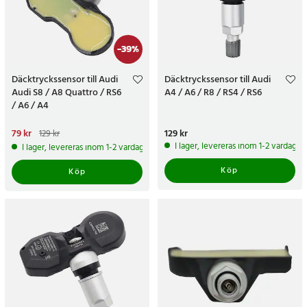
-
39
%
Däcktryckssensor till Audi
Däcktryckssensor till Audi
Audi S8 / A8 Quattro / RS6
A4 / A6 / R8 / RS4 / RS6
/ A6 / A4
Nuvarande pris
79 kr
:
79 kr
Tidigare
Pris
129 kr
:
129 kr
129 kr
pris
:
129 kr
I lager, levereras inom 1-2 vardagar
I lager, levereras inom 1-2 vardagar
Köp
Köp