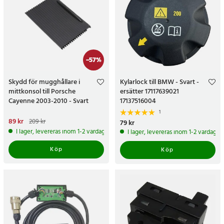
-
57
%
Skydd för mugghållare i
Kylarlock till BMW - Svart -
mittkonsol till Porsche
ersätter 17117639021
Cayenne 2003-2010 - Svart
17137516004
1
Nuvarande pris
89 kr
:
89 kr
Tidigare
209 kr
Pris
79 kr
:
79 kr
pris
:
209 kr
I lager, levereras inom 1-2 vardagar
I lager, levereras inom 1-2 vardagar
Köp
Köp