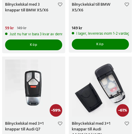
Bilnyckelskal med 3
Bilnyckelskal till BMW
knappar till BMW X5/X6
X5/X6
Nuvarande pris
59 kr
:
59 kr
Tidigare
Pris
149 kr
:
149 kr
149 kr
pris
:
149 kr
I lager, levereras inom 1-2 vardagar
Just nu har vi bara 3 kvar av denna produkt
Köp
Köp
-
59
%
-
61
%
Bilnyckelskal med 3+1
Bilnyckelskal med 3+1
knappar till Audi Q7
knappar till Audi