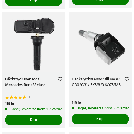
Köp
Däcktryckssensor till
Däcktryckssensor till BMW
Mercedes Benz V class
G30/G31/ 5/7/8/X6/X7/M5
1
Pris
119 kr
:
119 kr
Pris
119 kr
:
119 kr
I lager, levereras inom 1-2 vardagar
I lager, levereras inom 1-2 vardagar
Köp
Köp