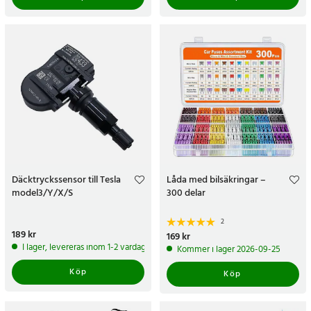
Däcktryckssensor till Tesla
Låda med bilsäkringar –
model3/Y/X/S
300 delar
2
Pris
189 kr
:
189 kr
Pris
169 kr
:
169 kr
I lager, levereras inom 1-2 vardagar
Kommer i lager 2026-09-25
Köp
Köp