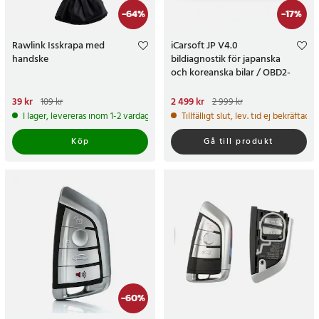
-
64
%
-
17
%
Rawlink Isskrapa med
iCarsoft JP V4.0
handske
bildiagnostik för japanska
och koreanska bilar / OBD2-
diagnosverktyg / felkodsläsare
Nuvarande pris
39 kr
:
39 kr
Tidigare
Nuvarande pris
2 499 kr
:
109 kr
2 999 kr
pris
:
109 kr
2 499 kr
Tidigare pris
:
2 999 kr
I lager, levereras inom 1-2 vardagar
Tillfälligt slut, lev. tid ej bekräftad.
Köp
Gå till produkt
-
60
%