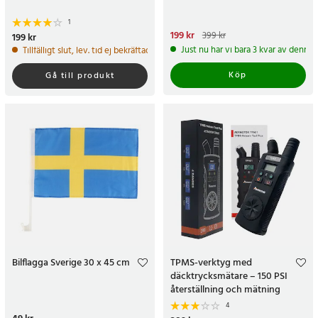
1
Nuvarande pris
199 kr
:
199 kr
Tidigare
399 kr
Pris
199 kr
:
199 kr
pris
:
399 kr
Just nu har vi bara 3 kvar av denna
Tillfälligt slut, lev. tid ej bekräftad.
Köp
Gå till produkt
Bilflagga Sverige 30 x 45 cm
TPMS-verktyg med
däcktrycksmätare – 150 PSI
återställning och mätning
4