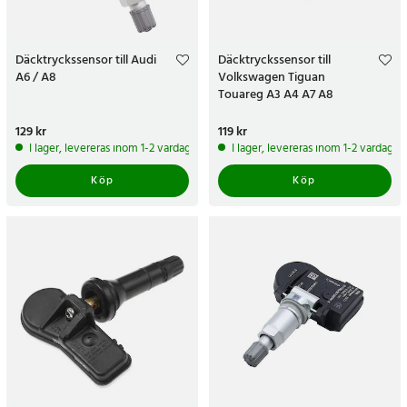
Däcktryckssensor till Audi
Däcktryckssensor till
A6 / A8
Volkswagen Tiguan
Touareg A3 A4 A7 A8
Pris
129 kr
:
129 kr
Pris
119 kr
:
119 kr
I lager, levereras inom 1-2 vardagar
I lager, levereras inom 1-2 vardagar
Köp
Köp