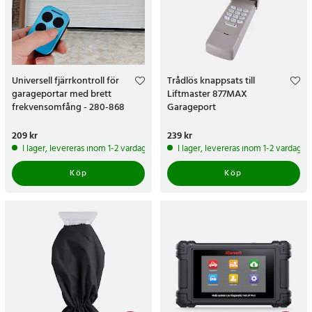
Universell fjärrkontroll för
Trådlös knappsats till
garageportar med brett
Liftmaster 877MAX
frekvensomfång - 280-868
Garageport
MHz
Pris
209 kr
:
209 kr
Pris
239 kr
:
239 kr
I lager, levereras inom 1-2 vardagar
I lager, levereras inom 1-2 vardagar
Köp
Köp