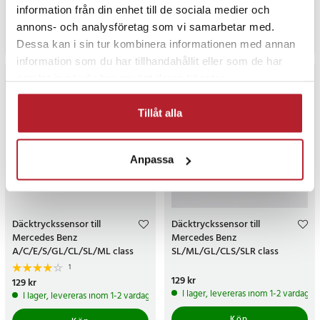
pris
:
99 kr
pris
:
129 kr
information från din enhet till de sociala medier och
I lager, levereras inom 1-2 vardagar
I lager, levereras inom 1-2 vardagar
annons- och analysföretag som vi samarbetar med.
Köp
Köp
Dessa kan i sin tur kombinera informationen med annan
information som du har tillhandahållit eller som de har
samlat in när du har använt deras tjänster.
Tillåt alla
Anpassa
Däcktryckssensor till
Däcktryckssensor till
Mercedes Benz
Mercedes Benz
A/C/E/S/GL/CL/SL/ML class
SL/ML/GL/CLS/SLR class
1
Pris
129 kr
:
129 kr
Pris
129 kr
:
129 kr
I lager, levereras inom 1-2 vardagar
I lager, levereras inom 1-2 vardagar
Köp