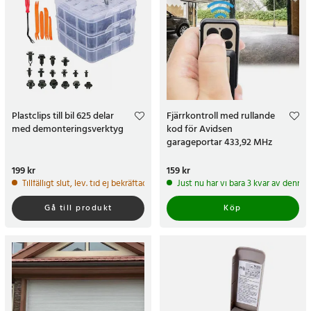
Plastclips till bil 625 delar
Fjärrkontroll med rullande
med demonteringsverktyg
kod för Avidsen
garageportar 433,92 MHz
Pris
199 kr
:
199 kr
Pris
159 kr
:
159 kr
Tillfälligt slut, lev. tid ej bekräftad.
Just nu har vi bara 3 kvar av denna
Gå till produkt
Köp