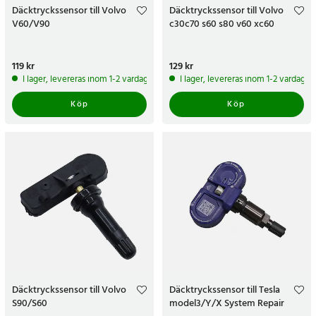
Däcktryckssensor till Volvo
Däcktryckssensor till Volvo
V60/V90
c30c70 s60 s80 v60 xc60
Pris
119 kr
:
119 kr
Pris
129 kr
:
129 kr
I lager, levereras inom 1-2 vardagar
I lager, levereras inom 1-2 vardagar
Köp
Köp
Däcktryckssensor till Volvo
Däcktryckssensor till Tesla
S90/S60
model3/Y/X System Repair