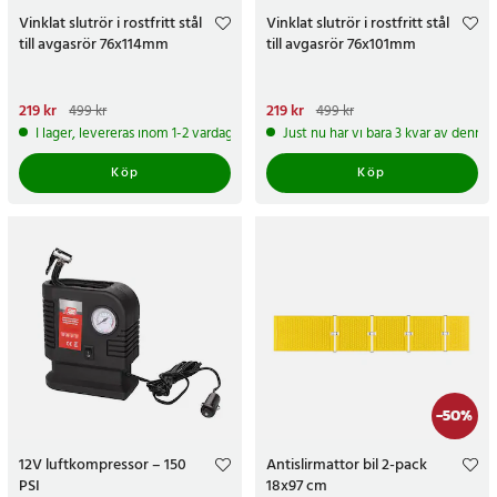
Vinklat slutrör i rostfritt stål
Vinklat slutrör i rostfritt stål
till avgasrör 76x114mm
till avgasrör 76x101mm
Nuvarande pris
219 kr
:
219 kr
Tidigare
Nuvarande pris
219 kr
:
219 kr
Tidigare
499 kr
499 kr
pris
:
499 kr
pris
:
499 kr
I lager, levereras inom 1-2 vardagar
Just nu har vi bara 3 kvar av denna
Köp
Köp
-
50
%
12V luftkompressor – 150
Antislirmattor bil 2-pack
PSI
18x97 cm