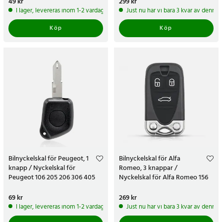
Pris
49 kr
:
49 kr
Pris
299 kr
:
299 kr
I lager, levereras inom 1-2 vardagar
Just nu har vi bara 3 kvar av denna
Köp
Köp
Bilnyckelskal för Peugeot, 1
Bilnyckelskal för Alfa
knapp / Nyckelskal för
Romeo, 3 knappar /
Peugeot 106 205 206 306 405
Nyckelskal för Alfa Romeo 156
406
159 Brera Spider
Pris
69 kr
:
69 kr
Pris
269 kr
:
269 kr
I lager, levereras inom 1-2 vardagar
Just nu har vi bara 3 kvar av denna