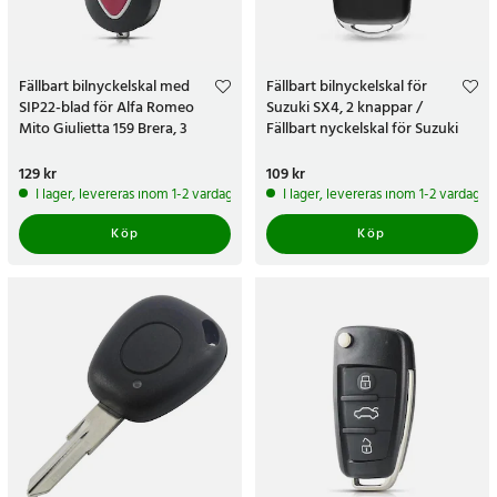
Fällbart bilnyckelskal med
Fällbart bilnyckelskal för
SIP22-blad för Alfa Romeo
Suzuki SX4, 2 knappar /
Mito Giulietta 159 Brera, 3
Fällbart nyckelskal för Suzuki
knappar - Röd
SX4
Pris
129 kr
:
129 kr
Pris
109 kr
:
109 kr
I lager, levereras inom 1-2 vardagar
I lager, levereras inom 1-2 vardagar
Köp
Köp