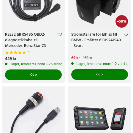
-
59
%
RS232 till RS485 OBD2-
Strömställare för Elhiss till
diagnostikkabel till
BMW - Ersätter 61319241949
Mercedes-Benz Star C3
- Svart
1
Nuvarande pris
69 kr
:
69 kr
Tidigare
169 kr
Pris
449 kr
:
449 kr
pris
:
169 kr
I lager, levereras inom 1-2 vardagar
I lager, levereras inom 1-2 vardagar
Köp
Köp