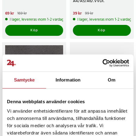
A4/A5/A6/.VVDI.
Nuvarande pris
69 kr
:
69 kr
Tidigare
Nuvarande pris
39 kr
:
39 kr
Tidigare
169 kr
99 kr
pris
:
169 kr
pris
:
99 kr
I lager, levereras inom 1-2 vardagar
I lager, levereras inom 1-2 vardagar
Köp
Köp
Samtycke
Information
Om
-
61
%
-
62
%
Denna webbplats använder cookies
Bilnyckelskal med 3
Bilnyckelskal med 3
Vi använder enhetsidentifierare för att anpassa innehållet
knappar till Audi
knappar till Audi A4L A6L
och annonserna till användarna, tillhandahålla funktioner
A4/A5/A6/.VVDI.
A5 Q5 A7
för sociala medier och analysera vår trafik. Vi
vidarebefordrar även sådana identifierare och annan
Nuvarande pris
39 kr
:
39 kr
Tidigare
Nuvarande pris
49 kr
:
49 kr
Tidigare
99 kr
129 kr