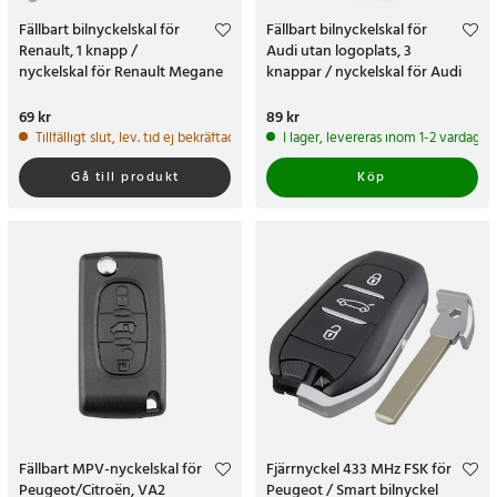
Fällbart bilnyckelskal för
Fällbart bilnyckelskal för
Renault, 1 knapp /
Audi utan logoplats, 3
nyckelskal för Renault Megane
knappar / nyckelskal för Audi
Scenic Laguna
A3 A4 A6 A8 TT Q7
Pris
69 kr
:
69 kr
Pris
89 kr
:
89 kr
Tillfälligt slut, lev. tid ej bekräftad.
I lager, levereras inom 1-2 vardagar
Gå till produkt
Köp
Fällbart MPV-nyckelskal för
Fjärrnyckel 433 MHz FSK för
Peugeot/Citroën, VA2
Peugeot / Smart bilnyckel