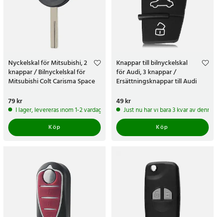
Nyckelskal för Mitsubishi, 2
Knappar till bilnyckelskal
knappar / Bilnyckelskal för
för Audi, 3 knappar /
Mitsubishi Colt Carisma Space
Ersättningsknappar till Audi
Star
bilnyckelskal
Pris
79 kr
:
79 kr
Pris
49 kr
:
49 kr
I lager, levereras inom 1-2 vardagar
Just nu har vi bara 3 kvar av denna
Köp
Köp