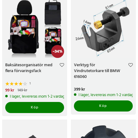
-
34
%
Baksätesorganisatör med
Verktyg för
flera förvaringsfack
Vindrutetorkare till BMW
616060
1
Pris
399 kr
:
399 kr
Nuvarande pris
99 kr
:
99 kr
Tidigare
149 kr
pris
:
149 kr
I lager, levereras inom 1-2 vardagar
I lager, levereras inom 1-2 vardagar
Köp
Köp