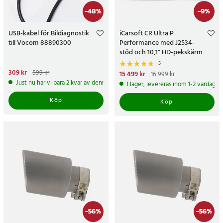
-
48
%
-
9
%
USB-kabel för Bildiagnostik
iCarsoft CR Ultra P
till Vocom 88890300
Performance med J2534-
stöd och 10,1" HD-pekskärm
5
Nuvarande pris
309 kr
:
309 kr
Tidigare
599 kr
Nuvarande pris
15 499 kr
:
16 999 kr
pris
:
599 kr
15 499 kr
Tidigare pris
:
16 999 kr
Just nu har vi bara 2 kvar av denna produkt
I lager, levereras inom 1-2 vardagar
Köp
Köp
-
56
%
-
56
%