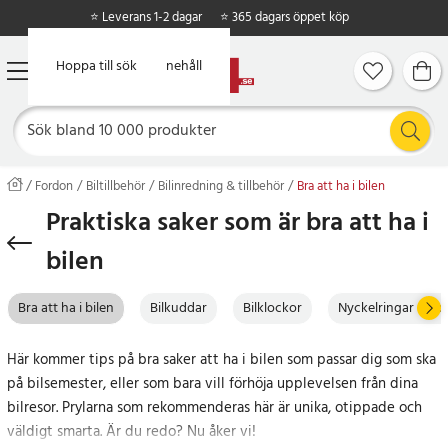
⭐ Leverans 1-2 dagar
⭐ 365 dagars öppet köp
Hoppa till huvudinnehåll
Hoppa till sök
Fordon
Biltillbehör
Bilinredning & tillbehör
Bra att ha i bilen
Praktiska saker som är bra att ha i
bilen
Bra att ha i bilen
Bilkuddar
Bilklockor
Nyckelringar & fod
Här kommer tips på bra saker att ha i bilen som passar dig som ska
på bilsemester, eller som bara vill förhöja upplevelsen från dina
bilresor. Prylarna som rekommenderas här är unika, otippade och
väldigt smarta. Är du redo? Nu åker vi!