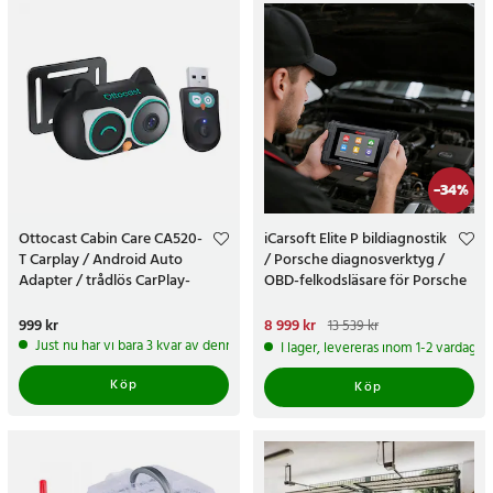
-
34
%
Ottocast Cabin Care CA520-
iCarsoft Elite P bildiagnostik
T Carplay / Android Auto
/ Porsche diagnosverktyg /
Adapter / trådlös CarPlay-
OBD-felkodsläsare för Porsche
adapter
Pris
999 kr
:
999 kr
Nuvarande pris
8 999 kr
:
13 539 kr
8 999 kr
Tidigare pris
:
13 539 kr
Just nu har vi bara 3 kvar av denna produkt
I lager, levereras inom 1-2 vardagar
Köp
Köp