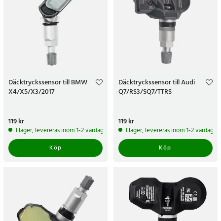
Däcktryckssensor till BMW
Däcktryckssensor till Audi
X4/X5/X3/2017
Q7/RS3/SQ7/TTRS
Pris
119 kr
:
119 kr
Pris
119 kr
:
119 kr
I lager, levereras inom 1-2 vardagar
I lager, levereras inom 1-2 vardagar
Köp
Köp