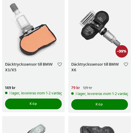
-
39
%
Däcktryckssensor till BMW
Däcktryckssensor till BMW
X3/X5
X6
Pris
149 kr
:
149 kr
Nuvarande pris
79 kr
:
79 kr
Tidigare
129 kr
pris
:
129 kr
I lager, levereras inom 1-2 vardagar
I lager, levereras inom 1-2 vardagar
Köp
Köp